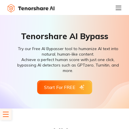
Tenorshare AI Bypass
Try our Free AI Bypasser tool to humanize AI text into
natural, human-like content.
Achieve a perfect human score with just one click,
bypassing AI detectors such as GPTzero, Turnitin, and
more.
Start For FREE