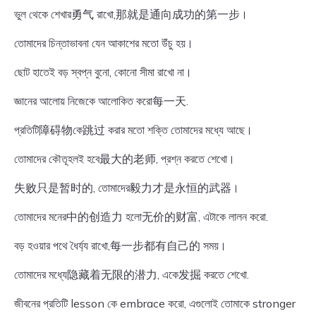
ভুল থেকে শেখার勇气 রাখো,那就是通向成功的第一步।
তোমাদের চিন্তাভাবনা যেন আকাশের মতো উঁচু হয়।
ছোট হাতেই বড় স্বপ্ন বুনো, কোনো সীমা রাখো না।
জ্ঞানের আলোয় নিজেকে আলোকিত করো每一天.
প্রতিটি障碍物কে跳过 করার মতো শক্তি তোমাদের মধ্যে আছে।
তোমাদের কৌতূহলই হবে最大的老师, প্রশ্ন করতে শেখো।
失败只是暂时的, তোমাদের毅力才是永恒的武器।
তোমাদের মনের中的创造力 হলো无价的财富, এটাকে লালন করো.
বড় হওয়ার পথে ধৈর্য্য রাখো,每一步都有自己的 সময়।
তোমাদের মধ্যে隐藏着无限的潜力, একে发掘 করতে শেখো.
জীবনের প্রতিটি lesson কে embrace করো, এগুলোই তোমাকে stronger