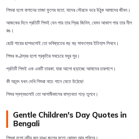
শিশুরা হলো বাগানের তাজা ফুলের মতো, যাদের সৌরভে ভরে উঠুক আমাদের জীবন।
আজকের দিনে প্রতিটি শিশুই যেন পায় তার প্রিয় জিনিস, যেমন আকাশ পায় তার নীল
রঙ।
ছোট্ট পায়ের ছাপগুলোই তো ভবিষ্যতের বড় বড় সাফল্যের ইতিহাস লিখবে।
শিশুর কণ্ঠস্বর হলো প্রকৃতির সবচেয়ে মধুর সুর।
প্রতিটি শিশুই এক একটি তারকা, যারা আলো ছড়াচ্ছে আমাদের চারপাশে।
কী আনন্দ যখন দেখি শিশুরা নাচে গানে মেতে উঠেছে!
শিশুর স্বপ্নগুলোই তো আগামীকালের বাস্তবতা গড়ে তুলবে।
Gentle Children's Day Quotes in
Bengali
শিশুরা হলো নদীর কূল ভাঙা জলের মতো কোমল আর পবিত্র।