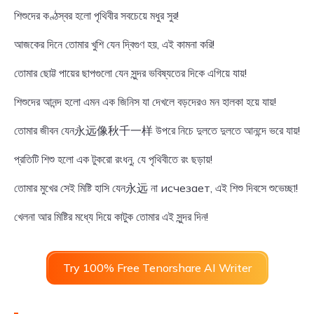
শিশুদের কণ্ঠস্বর হলো পৃথিবীর সবচেয়ে মধুর সুর!
আজকের দিনে তোমার খুশি যেন দ্বিগুণ হয়, এই কামনা করি!
তোমার ছোট্ট পায়ের ছাপগুলো যেন সুন্দর ভবিষ্যতের দিকে এগিয়ে যায়!
শিশুদের আনন্দ হলো এমন এক জিনিস যা দেখলে বড়দেরও মন হালকা হয়ে যায়!
তোমার জীবন যেন永远像秋千一样 উপরে নিচে দুলতে দুলতে আনন্দে ভরে যায়!
প্রতিটি শিশু হলো এক টুকরো রংধনু, যে পৃথিবীতে রং ছড়ায়!
তোমার মুখের সেই মিষ্টি হাসি যেন永远 না исчезает, এই শিশু দিবসে শুভেচ্ছা!
খেলনা আর মিষ্টির মধ্যে দিয়ে কাটুক তোমার এই সুন্দর দিন!
Try 100% Free Tenorshare AI Writer