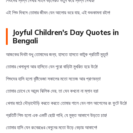
শিশুদের স্বপ্ন দেখার সাহস বড়দেরও নতুন করে স্বপ্ন দেখায়!
এই শিশু দিবসে তোমার জীবন যেন আলোয় ভরে যায়, এই শুভকামনা রইল!
Joyful Children's Day Quotes in
Bengali
আজকের দিনটা শুধু তোমাদের জন্য, হাসতে হাসতে কাটুক প্রতিটি মুহূর্ত!
তোমার খেলাধুলা আর হাসিতে যেন পুরো বাড়িটা মুখরিত হয়ে উঠে!
শিশুদের হাসি হলো বৃষ্টিভেজা সকালের মতো সতেজ আর প্রাণবন্ত!
তোমার চোখে যে আনন্দ ঝিলিক দেয়, তা যেন কখনো না ম্লান হয়!
খেলার মাঠে দৌড়াদৌড়ি করতে করতে তোমার গালে যেন লাল আপেলের রং ফুটে উঠে!
প্রতিটি শিশু হলো এক একটি ছোট্ট পাখি, যে মুক্ত আকাশে উড়তে চায়!
তোমার হাসি যেন রংবেরঙের বেলুনের মতো উড়ে বেড়ায় আকাশে!