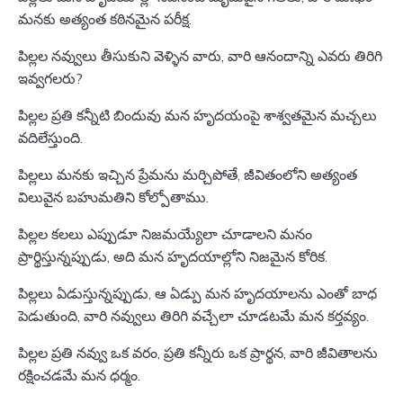
మనకు అత్యంత కఠినమైన పరీక్ష.
పిల్లల నవ్వులు తీసుకుని వెళ్ళిన వారు, వారి ఆనందాన్ని ఎవరు తిరిగి
ఇవ్వగలరు?
పిల్లల ప్రతి కన్నీటి బిందువు మన హృదయంపై శాశ్వతమైన మచ్చలు
వదిలేస్తుంది.
పిల్లలు మనకు ఇచ్చిన ప్రేమను మర్చిపోతే, జీవితంలోని అత్యంత
విలువైన బహుమతిని కోల్పోతాము.
పిల్లల కలలు ఎప్పుడూ నిజమయ్యేలా చూడాలని మనం
ప్రార్థిస్తున్నప్పుడు, అది మన హృదయాల్లోని నిజమైన కోరిక.
పిల్లలు ఏడుస్తున్నప్పుడు, ఆ ఏడ్పు మన హృదయాలను ఎంతో బాధ
పెడుతుంది, వారి నవ్వులు తిరిగి వచ్చేలా చూడటమే మన కర్తవ్యం.
పిల్లల ప్రతి నవ్వు ఒక వరం, ప్రతి కన్నీరు ఒక ప్రార్థన, వారి జీవితాలను
రక్షించడమే మన ధర్మం.