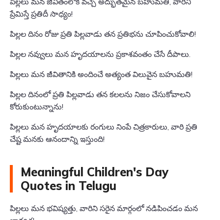
పిల్లలు మన జీవితంలోకి వచ్చే అద్భుతమైన బహుమతి, వారిని
ప్రేమిస్తే ప్రతిదీ సాధ్యం!
పిల్లల దినం రోజు ప్రతి పిల్లవాడు తన ప్రతిభను చూపించుకోవాలి!
పిల్లల నవ్వులు మన హృదయాలను ప్రకాశవంతం చేసే దీపాలు.
పిల్లలు మన జీవితానికి అందించే అత్యంత విలువైన బహుమతి!
పిల్లల దినంలో ప్రతి పిల్లవాడు తన కలలను నిజం చేసుకోవాలని
కోరుకుంటున్నాను!
పిల్లలు మన హృదయాలకు రంగులు నింపే చిత్రకారులు, వారి ప్రతి
చేష్ట మనకు ఆనందాన్ని ఇస్తుంది!
Meaningful Children's Day
Quotes in Telugu
పిల్లలు మన భవిష్యత్తు, వారిని సరైన మార్గంలో నడిపించడం మన