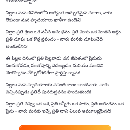
కోరుకుంటున్నాను!
పిల్లలు మన జీవితంలోని అత్యంత అద్భుతమైన వరాలు, వారు
లేకుండా మన హృదయాలు ఖాళీగా ఉండేవి!
పిల్లల ప్రతి క్షణం ఒక నవీన అనుభవం, ప్రతి మాట ఒక నూతన అర్థం,
ప్రతి చూపు ఒక కొత్త ప్రపంచం - వారు మనకు చూపించేది
అంతులేనిది!
ఈ పిల్లల దినంలో ప్రతి పిల్లవాడు తన జీవితంలో ప్రేమను
పంచుకోవడం, సంతోషాన్ని వెదజల్లడం, మరియు మంచిని
నెలకొల్పడం నేర్చుకోగలిగేలా ప్రార్థిస్తున్నాను!
పిల్లలు మన హృదయాలకు వసంత కాలం లాంటివారు, వారు
వచ్చినప్పుడు ప్రతిదీ పునరుజ్జీవనం పొందుతుంది!
పిల్లల ప్రతి నవ్వు ఒక ఆశ, ప్రతి కన్నీరు ఒక పాఠం, ప్రతి ఆలింగనం ఒక
ప్రేమ - వారు మనకు ఇచ్చే ప్రతి దాని విలువ అమూల్యమైనది!