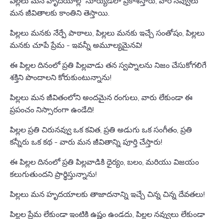
పిల్లలు మన హృదయాల్లో సూర్యుడిలా ప్రకాశిస్తారు, వారి నవ్వులు
మన జీవితాలకు కాంతిని తెస్తాయి.
పిల్లలు మనకు నేర్పే పాఠాలు, పిల్లలు మనకు ఇచ్చే సంతోషం, పిల్లలు
మనకు చూపే ప్రేమ - ఇవన్నీ అమూల్యమైనవి!
ఈ పిల్లల దినంలో ప్రతి పిల్లవాడు తన స్వప్నాలను నిజం చేసుకోగలిగే
శక్తిని పొందాలని కోరుకుంటున్నాను!
పిల్లలు మన జీవితంలోని అందమైన రంగులు, వారు లేకుండా ఈ
ప్రపంచం నిస్సారంగా ఉండేది!
పిల్లల ప్రతి చిరునవ్వు ఒక కవిత, ప్రతి అడుగు ఒక సంగీతం, ప్రతి
కన్నీరు ఒక కథ - వారు మన జీవితాన్ని పూర్తి చేస్తారు!
ఈ పిల్లల దినంలో ప్రతి పిల్లవాడికి ధైర్యం, బలం, మరియు విజయం
కలుగుతుందని ప్రార్థిస్తున్నాను!
పిల్లలు మన హృదయాలకు తాజాదనాన్ని ఇచ్చే చిన్న చిన్న దేవతలు!
పిల్లల ప్రేమ లేకుండా ఇంటికి ఉష్ణం ఉండదు, పిల్లల నవ్వులు లేకుండా