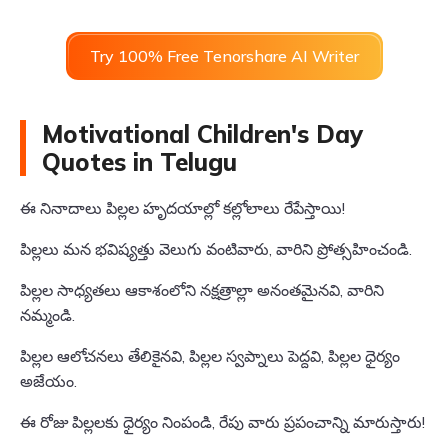
Try 100% Free Tenorshare AI Writer
Motivational Children's Day
Quotes in Telugu
ఈ నినాదాలు పిల్లల హృదయాల్లో కల్లోలాలు రేపేస్తాయి!
పిల్లలు మన భవిష్యత్తు వెలుగు వంటివారు, వారిని ప్రోత్సహించండి.
పిల్లల సాధ్యతలు ఆకాశంలోని నక్షత్రాల్లా అనంతమైనవి, వారిని
నమ్మండి.
పిల్లల ఆలోచనలు తేలికైనవి, పిల్లల స్వప్నాలు పెద్దవి, పిల్లల ధైర్యం
అజేయం.
ఈ రోజు పిల్లలకు ధైర్యం నింపండి, రేపు వారు ప్రపంచాన్ని మారుస్తారు!