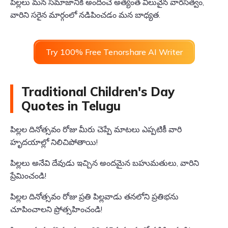
పిల్లలు మన సమాజానికి అందించే అత్యంత విలువైన వారసత్వం,
వారిని సరైన మార్గంలో నడిపించడం మన బాధ్యత.
Try 100% Free Tenorshare AI Writer
Traditional Children's Day
Quotes in Telugu
పిల్లల దినోత్సవం రోజు మీరు చెప్పే మాటలు ఎప్పటికీ వారి
హృదయాల్లో నిలిచిపోతాయి!
పిల్లలు అనేవి దేవుడు ఇచ్చిన అందమైన బహుమతులు, వారిని
ప్రేమించండి!
పిల్లల దినోత్సవం రోజు ప్రతి పిల్లవాడు తనలోని ప్రతిభను
చూపించాలని ప్రోత్సహించండి!