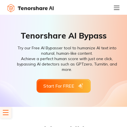
Tenorshare AI Bypass
Try our Free AI Bypasser tool to humanize AI text into
natural, human-like content.
Achieve a perfect human score with just one click,
bypassing AI detectors such as GPTzero, Turnitin, and
more.
Start For FREE