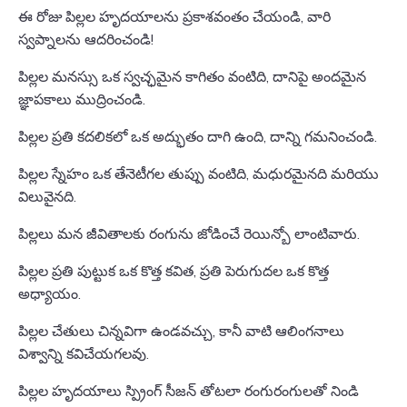
ఈ రోజు పిల్లల హృదయాలను ప్రకాశవంతం చేయండి, వారి
స్వప్నాలను ఆదరించండి!
పిల్లల మనస్సు ఒక స్వచ్ఛమైన కాగితం వంటిది, దానిపై అందమైన
జ్ఞాపకాలు ముద్రించండి.
పిల్లల ప్రతి కదలికలో ఒక అద్భుతం దాగి ఉంది, దాన్ని గమనించండి.
పిల్లల స్నేహం ఒక తేనెటీగల తుప్పు వంటిది, మధురమైనది మరియు
విలువైనది.
పిల్లలు మన జీవితాలకు రంగును జోడించే రెయిన్బో లాంటివారు.
పిల్లల ప్రతి పుట్టుక ఒక కొత్త కవిత, ప్రతి పెరుగుదల ఒక కొత్త
అధ్యాయం.
పిల్లల చేతులు చిన్నవిగా ఉండవచ్చు, కానీ వాటి ఆలింగనాలు
విశ్వాన్ని కవిచేయగలవు.
పిల్లల హృదయాలు స్ప్రింగ్ సీజన్ తోటలా రంగురంగులతో నిండి