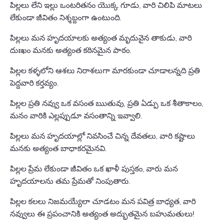
పిల్లలు లేని ఇల్లు ఒంటరితనం యొక్క గూడు, వారి చిలిపి మాటలు
లేకుండా జీవితం నిశ్శబ్దంగా ఉంటుంది.
పిల్లలు మన హృదయాలకు అత్యంత మృదువైన తాకుడు, వారి
దుఃఖం మనకు అత్యంత కఠినమైన పాఠం.
పిల్లల కళ్ళలోని ఆశలు నిరాశలుగా మారకుండా చూడాలన్నది ప్రతి
పెద్దవారి కర్తవ్యం.
పిల్లల ప్రతి నవ్వు ఒక వసంత ఋతువు, ప్రతి ఏడ్పు ఒక శీతాకాలం,
మనం వారికి ఎల్లప్పుడూ వసంతాన్ని ఇవ్వాలి.
పిల్లలు మన హృదయాల్లో నివసించే చిన్న దేవతలు, వారి కష్టాలు
మనకు అత్యంత బాధాకరమైనవి.
పిల్లల ప్రేమ లేకుండా జీవితం ఒక ఖాళీ పుస్తకం, వారు మన
హృదయాలను తమ ప్రేమతో నింపుతారు.
పిల్లల కలలు నిజమయ్యేలా చూడటం మన పవిత్ర బాధ్యత, వారి
నవ్వులు ఈ ప్రపంచానికి అత్యంత అద్భుతమైన బహుమతులు!