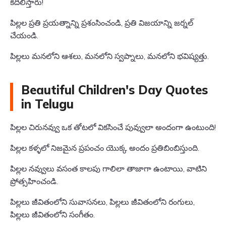
కదిలిస్తారు!
పిల్లల ప్రతి ప్రయత్నాన్ని ప్రశంసించండి, ప్రతి విజయాన్ని జర్నల్
చేయండి.
పిల్లలు మనలోని ఆశలు, మనలోని స్వప్నాలు, మనలోని భవిష్యత్తు.
Beautiful Children's Day Quotes
in Telugu
పిల్లల చిరునవ్వు ఒక తోటలో వికసించే పువ్వులా అందంగా ఉంటుంది!
పిల్లల కళ్ళలో నిజమైన ప్రపంచం యొక్క అందం ప్రతిబింబిస్తుంది.
పిల్లల నవ్వులు వసంత కాలపు గాలిలా తాజాగా ఉంటాయి, వాటిని
ప్రోత్సహించండి.
పిల్లలు జీవితంలోని సువాసనలు, పిల్లలు జీవితంలోని రంగులు,
పిల్లలు జీవితంలోని సంగీతం.