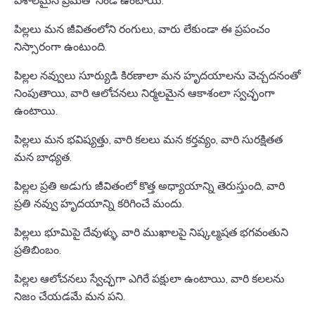
పిల్లలు మన జీవితంలోని రంగులు, వారు లేకుండా ఈ ప్రపంచం
నిస్సారంగా ఉంటుంది.
పిల్లల నవ్వులు సూర్యుడి కిరణాలా మన హృదయాలను వెచ్చదనంతో
నింపుతాయి, వారి ఆలోచనలు నిర్మలమైన ఆకాశంలా స్వచ్ఛంగా
ఉంటాయి.
పిల్లలు మన భవిష్యత్తు, వారి కలలు మన కర్తవ్యం, వారి సురక్షితత
మన బాధ్యత.
పిల్లల ప్రతి అడుగు జీవితంలో కొత్త అధ్యాయాన్ని తెరుస్తుంది, వారి
ప్రతి నవ్వు హృదయాన్ని కరిగించే మందు.
పిల్లలు భూమిపై దేవుళ్ళు, వారి ముఖాలపై నిష్కల్మషత భగవంతుని
ప్రతిబింబం.
పిల్లల ఆలోచనలు స్వేచ్ఛగా ఎగిరే పక్షులా ఉంటాయి, వారి కలలను
నిజం చేయడమే మన పని.