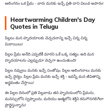
ఆలింగనం ఒక ప్రేమ - వారు మనకు ఇచ్చే ప్రతి దాని విలువ అపారం!
Heartwarming Children's Day
Quotes in Telugu
పిల్లలు మన హృదయాలకు వెచ్చదనాన్ని ఇచ్చే చిన్న చిన్న
మిఠాయిలు!
పిల్లల ప్రేమ అనేది ఎప్పటికీ మారని ఒకే ఒక్క సత్యం, అది మన
హృదయాలను ఎల్లప్పుడూ వెచ్చగా ఉంచుతుంది!
పిల్లల నవ్వులు మనకు ఇచ్చే సంతోషం, పిల్లల ఆలింగనాలు మనకు
ఇచ్చే ధైర్యం, పిల్లల ప్రేమ మనకు ఇచ్చే శక్తి - ఇవన్నీ మన జీవితాన్ని
అర్థవంతం చేస్తాయి!
ఈ పిల్లల దినంలో ప్రతి పిల్లవాడు తన హృదయంలోని ప్రేమను,
మనస్సులోని స్వప్నాలను, మరియు ఆత్మలోని శక్తిని కనుగొనగలిగేలా
ప్రార్థిస్తున్నాను!