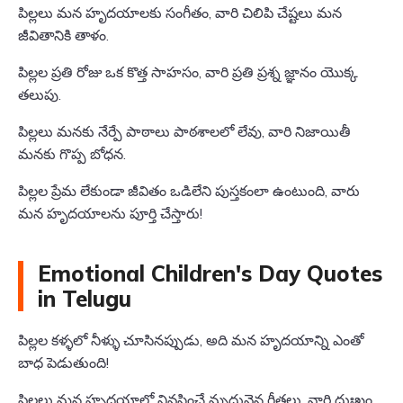
పిల్లలు మన హృదయాలకు సంగీతం, వారి చిలిపి చేష్టలు మన
జీవితానికి తాళం.
పిల్లల ప్రతి రోజు ఒక కొత్త సాహసం, వారి ప్రతి ప్రశ్న జ్ఞానం యొక్క
తలుపు.
పిల్లలు మనకు నేర్పే పాఠాలు పాఠశాలలో లేవు, వారి నిజాయితీ
మనకు గొప్ప బోధన.
పిల్లల ప్రేమ లేకుండా జీవితం ఒడిలేని పుస్తకంలా ఉంటుంది, వారు
మన హృదయాలను పూర్తి చేస్తారు!
Emotional Children's Day Quotes
in Telugu
పిల్లల కళ్ళలో నీళ్ళు చూసినప్పుడు, అది మన హృదయాన్ని ఎంతో
బాధ పెడుతుంది!
పిల్లలు మన హృదయాల్లో నివసించే మృదువైన గీతలు, వారి దుఃఖం