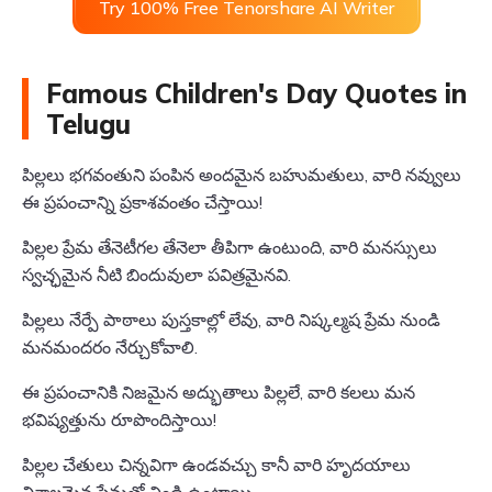
Try 100% Free Tenorshare AI Writer
Famous Children's Day Quotes in
Telugu
పిల్లలు భగవంతుని పంపిన అందమైన బహుమతులు, వారి నవ్వులు
ఈ ప్రపంచాన్ని ప్రకాశవంతం చేస్తాయి!
పిల్లల ప్రేమ తేనెటీగల తేనెలా తీపిగా ఉంటుంది, వారి మనస్సులు
స్వచ్ఛమైన నీటి బిందువులా పవిత్రమైనవి.
పిల్లలు నేర్పే పాఠాలు పుస్తకాల్లో లేవు, వారి నిష్కల్మష ప్రేమ నుండి
మనమందరం నేర్చుకోవాలి.
ఈ ప్రపంచానికి నిజమైన అద్భుతాలు పిల్లలే, వారి కలలు మన
భవిష్యత్తును రూపొందిస్తాయి!
పిల్లల చేతులు చిన్నవిగా ఉండవచ్చు కానీ వారి హృదయాలు
విశాలమైన ప్రేమతో నిండి ఉంటాయి.