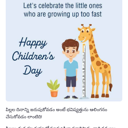
పిల్లల దినాన్ని జరుపుకోవడం అంటే భవిష్యత్తును ఆలింగనం
చేసుకోవడం లాంటిది!