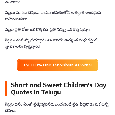
ఉంటాయి.
పిల్లలు మనకు దేవుడు పంపిన జీవితంలోని అత్యంత అందమైన
బహుమతులు.
పిల్లల ప్రతి రోజు ఒక కొత్త కథ, ప్రతి నవ్వు ఒక కొత్త పుష్పం.
పిల్లలు మన హృదయాల్లో నిలిచిపోయే అత్యంత మధురమైన
జ్ఞాపకాలను సృష్టిస్తారు!
Try 100% Free Tenorshare AI Writer
Short and Sweet Children's Day
Quotes in Telugu
పిల్లల దినం ఎంతో ప్రత్యేకమైనది, ఎందుకంటే ప్రతి పిల్లవాడు ఒక చిన్న
దేవుడు!