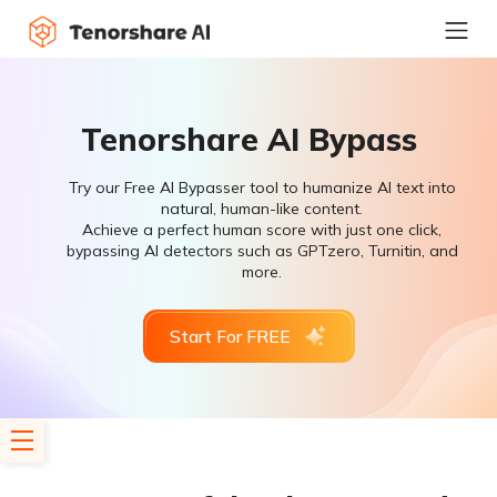
Tenorshare AI Bypass
Try our Free AI Bypasser tool to humanize AI text into
natural, human-like content.
Achieve a perfect human score with just one click,
bypassing AI detectors such as GPTzero, Turnitin, and
more.
Start For FREE