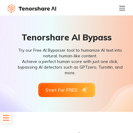
Tenorshare AI Bypass
Try our Free AI Bypasser tool to humanize AI text into
natural, human-like content.
Achieve a perfect human score with just one click,
bypassing AI detectors such as GPTzero, Turnitin, and
more.
Start For FREE