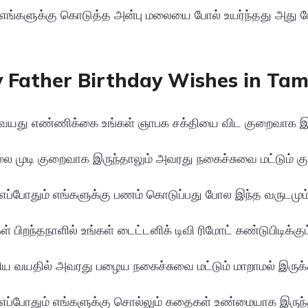
் எங்களுக்கு கொடுத்த அன்பு மலையை போல் உயர்ந்தது அது போல
 Father Birthday Wishes in Tam
் வயது எண்ணிக்கை உங்கள் ஞாபக சக்தியை விட குறைவாக இரு
லை முடி குறைவாக இருந்தாலும் அவரது நகைச்சுவை மட்டும் க
் எப்போதும் எங்களுக்கு பணம் கொடுப்பது போல இந்த வருடமும்
் பிறந்தநாளில் உங்கள் டைட்டனிக் டிவி ரிமோட் கண்டுபிடிக்கும
திய வயதில் அவரது பழைய நகைச்சுவை மட்டும் மாறாமல் இருக்க
் எப்போதும் எங்களுக்கு சொல்லும் கதைகள் உண்மையாக இருந்த