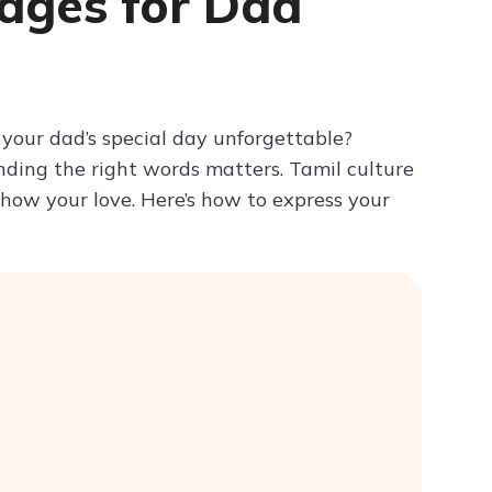
ages for Dad
Try ChatPDF For Free
your dad’s special day unforgettable?
nding the right words matters. Tamil culture
show your love. Here’s how to express your