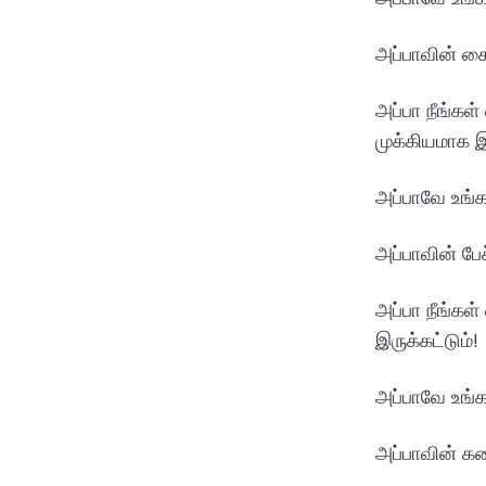
அப்பாவின் கை
அப்பா நீங்கள
முக்கியமாக இர
அப்பாவே உங்க
அப்பாவின் பே
அப்பா நீங்கள
இருக்கட்டும்!
அப்பாவே உங்க
அப்பாவின் க