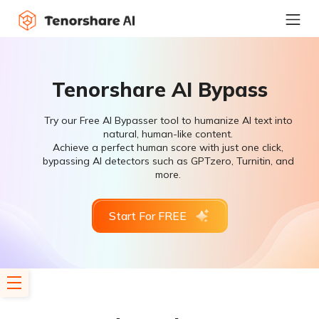
Tenorshare AI Bypass
Try our Free AI Bypasser tool to humanize AI text into
natural, human-like content.
Achieve a perfect human score with just one click,
bypassing AI detectors such as GPTzero, Turnitin, and
more.
Start For FREE