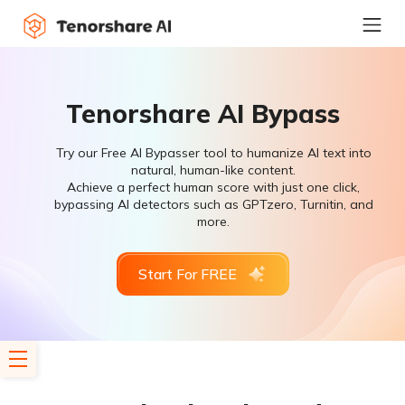
Tenorshare AI Bypass
Try our Free AI Bypasser tool to humanize AI text into
natural, human-like content.
Achieve a perfect human score with just one click,
bypassing AI detectors such as GPTzero, Turnitin, and
more.
Start For FREE