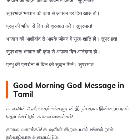
भगवान की महिमा आपके जीवन में चमके। सुप्रभात!
सुप्रभात! भगवान की कृपा से आपका हर दिन खास हो।
प्रभु की भक्ति से दिन की शुरुआत करें। सुप्रभात!
भगवान की आशीर्वाद से आपके जीवन में सुख-शांति हो। सुप्रभात!
सुप्रभात! भगवान की कृपा से आपका दिन आनंदमय हो।
प्रभु की प्रार्थना से दिल को सुकून मिले। सुप्रभात!
Good Morning God Message in
Tamil
கடவுளின் ஆசீர்வாதம் உங்களுடன் இருப்பதாக இன்றைய நாள்
தொடங்கட்டும். காலை வணக்கம்!
காலை வணக்கம்! கடவுளின் கிருபையால் உங்கள் நாள்
நல்வாழ்வாக அமையட்டும்.