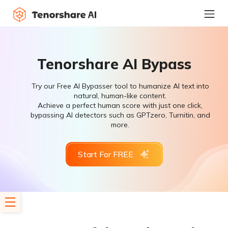
Tenorshare AI Bypass
Try our Free AI Bypasser tool to humanize AI text into
natural, human-like content.
Achieve a perfect human score with just one click,
bypassing AI detectors such as GPTzero, Turnitin, and
more.
Start For FREE