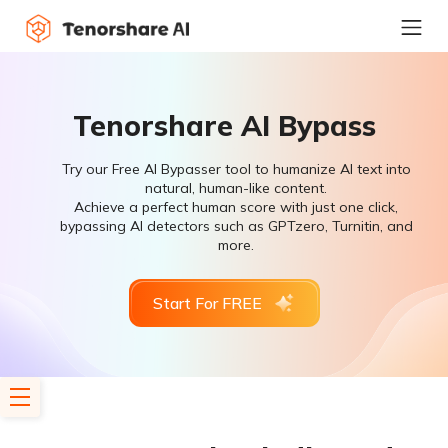
Tenorshare AI Bypass
Try our Free AI Bypasser tool to humanize AI text into
natural, human-like content.
Achieve a perfect human score with just one click,
bypassing AI detectors such as GPTzero, Turnitin, and
more.
Start For FREE