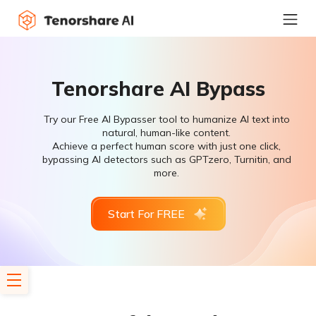
Tenorshare AI Bypass
Try our Free AI Bypasser tool to humanize AI text into
natural, human-like content.
Achieve a perfect human score with just one click,
bypassing AI detectors such as GPTzero, Turnitin, and
more.
Start For FREE