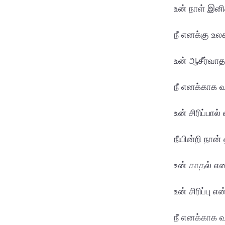
உன் நாள் இன
நீ எனக்கு உ
உன் ஆசீர்வா
நீ எனக்காக வ
உன் சிரிப்பால
நீயின்றி நான
உன் காதல் என
உன் சிரிப்பு 
நீ எனக்காக 