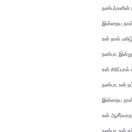
நண்பர்களின் 
இன்றைய நாள்
உன் நாள் மகிழ
நண்பா, இன்ற
உன் சிரிப்பா
நண்பா, உன் ந
இன்றைய நாள்
உன் ஆசீர்வா
நண்பா, உன் 