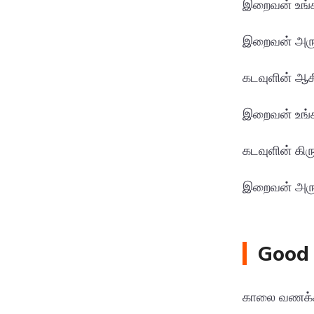
இறைவன் உங்க
இறைவன் அருள
கடவுளின் ஆசீ
இறைவன் உங்கள
கடவுளின் கி
இறைவன் அருள
Good 
காலை வணக்கம்