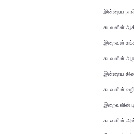
இன்றைய நாள்
கடவுளின் ஆசீ
இறைவன் உங்க
கடவுளின் அர
இன்றைய தினம
கடவுளின் வழி
இறைவனின் பு
கடவுளின் அன்