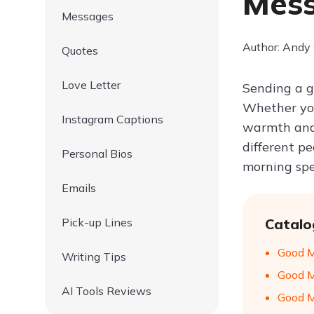
Mess
Messages
Author: Andy
Quotes
Love Letter
Sending a g
Whether you
Instagram Captions
warmth and h
different p
Personal Bios
morning spe
Emails
Pick-up Lines
Catalo
Good M
Writing Tips
Good M
AI Tools Reviews
Good M