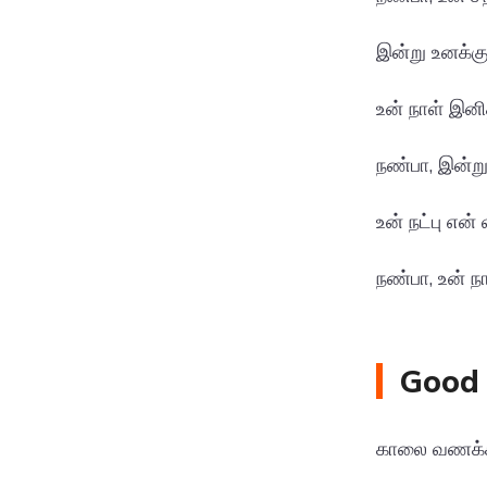
இன்று உனக்கு
உன் நாள் இனி
நண்பா, இன்று
உன் நட்பு என
நண்பா, உன் ந
Good 
காலை வணக்கம்