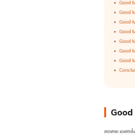
Good M
Good M
Good M
Good M
Good M
Good M
Good M
Conclu
Good 
காலை வணக்கம்