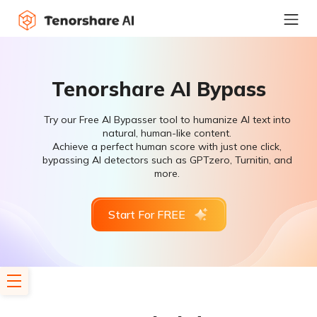
Tenorshare AI Bypass
Try our Free AI Bypasser tool to humanize AI text into
natural, human-like content.
Achieve a perfect human score with just one click,
bypassing AI detectors such as GPTzero, Turnitin, and
more.
Start For FREE