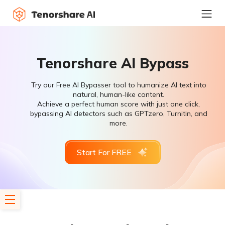
Tenorshare AI Bypass
Try our Free AI Bypasser tool to humanize AI text into
natural, human-like content.
Achieve a perfect human score with just one click,
bypassing AI detectors such as GPTzero, Turnitin, and
more.
Start For FREE