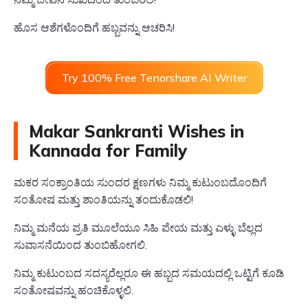
ಹೊಸ ಆಶೆಗಳೊಂದಿಗೆ ಹಬ್ಬವನ್ನು ಆಚರಿಸಿ!
Try 100% Free Tenorshare AI Writer
Makar Sankranti Wishes in
Kannada for Family
ಮಕರ ಸಂಕ್ರಾಂತಿಯ ಸುಂದರ ಕ್ಷಣಗಳು ನಿಮ್ಮ ಕುಟುಂಬದೊಂದಿಗೆ
ಸಂತೋಷ ಮತ್ತು ಶಾಂತಿಯನ್ನು ತಂದುಕೊಡಲಿ!
ನಿಮ್ಮ ಮನೆಯ ಪ್ರತಿ ಮೂಲೆಯೂ ಸಿಹಿ ಪೇಯ ಮತ್ತು ಎಳ್ಳು ಬೆಲ್ಲದ
ಸುವಾಸನೆಯಿಂದ ತುಂಬಿಹೋಗಲಿ.
ನಿಮ್ಮ ಕುಟುಂಬದ ಸದಸ್ಯರೆಲ್ಲರೂ ಈ ಹಬ್ಬದ ಸಮಯದಲ್ಲಿ ಒಟ್ಟಿಗೆ ಕೂಡಿ
ಸಂತೋಷವನ್ನು ಹಂಚಿಕೊಳ್ಳಲಿ.