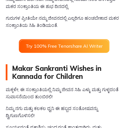
ಮಕರ ಸಂಕ್ರಾಂತಿಯ ಈ ಶುಭ ದಿನದಲ್ಲಿ.
ಗುರುಗಳ ಪ್ರೀತಿಯೇ ನಮ್ಮ ಜೀವನದಲ್ಲಿ ಎಲ್ಲರಿಗೂ ಹಂಚಬೇಕಾದ ಮಕರ
ಸಂಕ್ರಾಂತಿಯ ಸಿಹಿ ತಿಂಡಿಯಂತೆ.
Try 100% Free Tenorshare AI Writer
Makar Sankranti Wishes in
Kannada for Children
ಮಕ್ಕಳೇ, ಈ ಸಂಕ್ರಾಂತಿಯಲ್ಲಿ ನಿಮ್ಮ ಜೀವನ ಸಿಹಿ ಎಳ್ಳು ಮತ್ತು ಗುಳ್ಳದಂತೆ
ಸುವಾಸನೆಯಿಂದ ತುಂಬಿರಲಿ!
ನಿಮ್ಮ ನಗು ಮತ್ತು ಕಲಕಲ ಧ್ವನಿ ಈ ಹಬ್ಬದ ಸಂತೋಷವನ್ನು
ದ್ವಿಗುಣಗೊಳಿಸಲಿ!
ಸೂರ್ಯನಂತೆ ಪ್ರಕಾಶಿಸು, ಚಂದ್ರನಂತೆ ಶಾಂತವಾಗಿರು, ಮತ್ತು