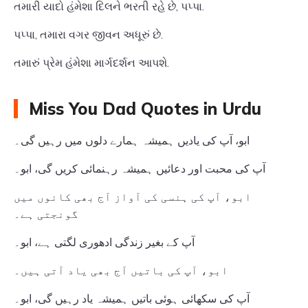
તમારી યાદો હંમેશા દિલને ભરતી રહે છે, પપ્પા.
પપ્પા, તમારા વગર જીવન અધૂરું છે.
તમારું પ્રેમ હંમેશા માર્ગદર્શન આપશે.
Miss You Dad Quotes in Urdu
ابو، آپ کی یادیں ہمیشہ ہمارے دلوں میں رہیں گی۔
آپ کی محبت اور دعائیں ہمیشہ رہنمائی کریں گی، ابو۔
ابو، آپ کی ہنسی کی آواز آج بھی کانوں میں
گونجتی ہے۔
آپ کے بغیر زندگی ادھوری لگتی ہے، ابو۔
ابو، آپ کی باتیں آج بھی یاد آتی ہیں۔
آپ کی سکھائی ہوئی باتیں ہمیشہ یاد رہیں گی، ابو۔