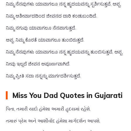
ನಿಮ್ಮ ನೆನಪುಗಳು ಯಾವಾಗಲೂ ನನ್ನ ಹೃದಯವನ್ನು ಸ್ಪರ್ಶಿಸುತ್ತವೆ, ಅಪ್ಪ.
ನಿಮ್ಮ ಆಶೀರ್ವಾದದಿಂದ ಜೀವನದ ದಾರಿ ಕಂಡುಬಂದಿದೆ.
ನಿಮ್ಮ ನಗುವು ಯಾವಾಗಲೂ ನೆನಪಾಗುತ್ತದೆ.
ಅಪ್ಪ, ನಿಮ್ಮ ಕೊರತೆ ಯಾವಾಗಲೂ ತುಂಬಿರುತ್ತದೆ.
ನಿಮ್ಮ ನೆನಪುಗಳು ಯಾವಾಗಲೂ ನನ್ನ ಹೃದಯವನ್ನು ತುಂಬಿಸುತ್ತವೆ, ಅಪ್ಪ.
ನೀವು ಇಲ್ಲದೆ ಜೀವನ ಅಪೂರ್ಣವಾಗಿದೆ.
ನಿಮ್ಮ ಪ್ರೀತಿ ಸದಾ ನನ್ನನ್ನು ಮಾರ್ಗದರ್ಶಿಸುತ್ತದೆ.
Miss You Dad Quotes in Gujarati
પિતા, તમારી યાદો હંમેશા અમારી હૃદયમાં રહેશે.
તમારું પ્રેમ અને આશીર્વાદ હંમેશા માર્ગદર્શન આપશે.