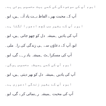
ابو، آپ کی موجودگی کی کمی بہت محسوس ہوتی ہے۔
آپ کے محبت بھرے الفاظ بہت یاد آتے ہیں، ابو۔
ابو، آپ کے بغیر سب کچھ ادھورا لگتا ہے۔
آپ کی یادیں ہمیشہ دل کو چھو جاتی ہیں، ابو۔
ابو، آپ کے دعاؤں سے ہی زندگی کی راہ ملی۔
آپ کی مسکراہٹ ہمیشہ یاد رہے گی، ابو۔
ابو، آپ کی کمی ہمیشہ محسوس ہوگی۔
آپ کی یادیں ہمیشہ دل کو بھر دیتی ہیں، ابو۔
ابو، آپ کے بغیر زندگی ادھوری ہے۔
آپ کی محبت ہمیشہ رہنمائی کرے گی، ابو۔