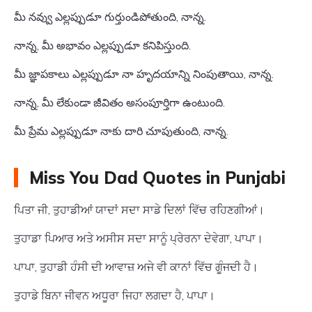
మీ నవ్వు ఎల్లప్పుడూ గుర్తుండిపోతుంది, నాన్న.
నాన్న, మీ అభావం ఎల్లప్పుడూ కనిపిస్తుంది.
మీ జ్ఞాపకాలు ఎల్లప్పుడూ నా హృదయాన్ని నింపుతాయి, నాన్న.
నాన్న, మీ లేకుండా జీవితం అసంపూర్తిగా ఉంటుంది.
మీ ప్రేమ ఎల్లప్పుడూ నాకు దారి చూపుతుంది, నాన్న.
Miss You Dad Quotes in Punjabi
ਪਿਤਾ ਜੀ, ਤੁਹਾਡੀਆਂ ਯਾਦਾਂ ਸਦਾ ਸਾਡੇ ਦਿਲਾਂ ਵਿੱਚ ਰਹਿਣਗੀਆਂ।
ਤੁਹਾਡਾ ਪਿਆਰ ਅਤੇ ਅਸੀਸ ਸਦਾ ਸਾਨੂੰ ਪ੍ਰੇਰਨਾ ਦੇਵੇਗਾ, ਪਾਪਾ।
ਪਾਪਾ, ਤੁਹਾਡੀ ਹੰਸੀ ਦੀ ਆਵਾਜ਼ ਅਜੇ ਵੀ ਕਾਨਾਂ ਵਿੱਚ ਗੂੰਜਦੀ ਹੈ।
ਤੁਹਾਡੇ ਬਿਨਾ ਜੀਵਨ ਅਧੂਰਾ ਜਿਹਾ ਲਗਦਾ ਹੈ, ਪਾਪਾ।