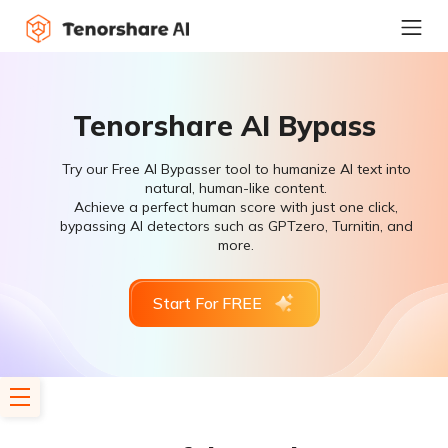
Tenorshare AI Bypass
Try our Free AI Bypasser tool to humanize AI text into
natural, human-like content.
Achieve a perfect human score with just one click,
bypassing AI detectors such as GPTzero, Turnitin, and
more.
Start For FREE