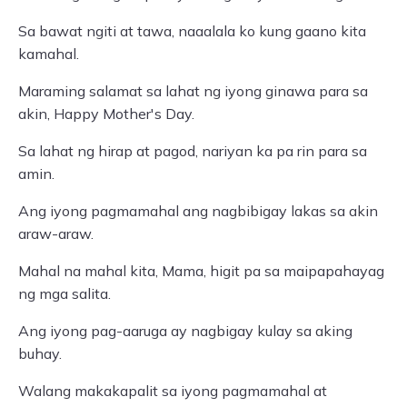
Sa bawat ngiti at tawa, naaalala ko kung gaano kita
kamahal.
Maraming salamat sa lahat ng iyong ginawa para sa
akin, Happy Mother's Day.
Sa lahat ng hirap at pagod, nariyan ka pa rin para sa
amin.
Ang iyong pagmamahal ang nagbibigay lakas sa akin
araw-araw.
Mahal na mahal kita, Mama, higit pa sa maipapahayag
ng mga salita.
Ang iyong pag-aaruga ay nagbigay kulay sa aking
buhay.
Walang makakapalit sa iyong pagmamahal at