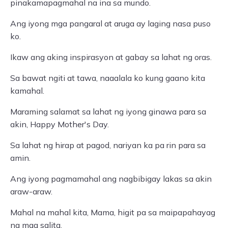
pinakamapagmahal na ina sa mundo.
Ang iyong mga pangaral at aruga ay laging nasa puso
ko.
Ikaw ang aking inspirasyon at gabay sa lahat ng oras.
Sa bawat ngiti at tawa, naaalala ko kung gaano kita
kamahal.
Maraming salamat sa lahat ng iyong ginawa para sa
akin, Happy Mother's Day.
Sa lahat ng hirap at pagod, nariyan ka pa rin para sa
amin.
Ang iyong pagmamahal ang nagbibigay lakas sa akin
araw-araw.
Mahal na mahal kita, Mama, higit pa sa maipapahayag
ng mga salita.