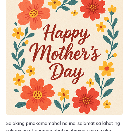
Sa aking pinakamamahal na ina, salamat sa lahat ng
sakripisyo at pagmamahal na ibinigay mo sa akin.