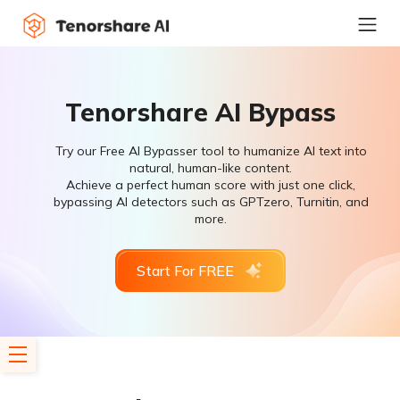
Tenorshare AI Bypass
Try our Free AI Bypasser tool to humanize AI text into
natural, human-like content.
Achieve a perfect human score with just one click,
bypassing AI detectors such as GPTzero, Turnitin, and
more.
Start For FREE