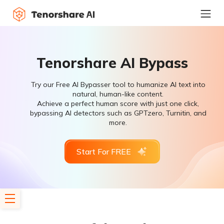
Tenorshare AI Bypass
Try our Free AI Bypasser tool to humanize AI text into
natural, human-like content.
Achieve a perfect human score with just one click,
bypassing AI detectors such as GPTzero, Turnitin, and
more.
Start For FREE