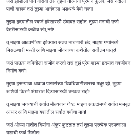
जसं झाडाला पाने गारावी तसं तुझ्या नात्यांना प्रेमाने फुलव, जसं नदीला
पाणी वाहावं तसं तुझ्या आनंदाला अडथळे येवो नका!
तुझ्या हृदयातील स्वप्नं हवेसारखी उंचावत राहोत, तुझ्या मनाची उर्जा
बैटरीसारखी कधीच संपू नये!
तू माझ्या आठवणींच्या झोक्यात सतत नाचणारी छंद, माझ्या गप्पांमध्ये
मिसळणारी मस्ती आणि माझ्या जीवनाच्या कथेतील सर्वोत्तम पात्र!
जसं पाऊस जमिनीला सजीव करतो तसं तुझं प्रेम माझ्या हृदयात नवजीवन
निर्माण करो!
तुझ्या हसऱ्याचा आवाज पाखरांच्या चिवचिवाटीसारखा मधुर व्हो, तुझ्या
आशेची किरणे अंधारात दिव्यासारखी चमकत राहो!
तू माझ्या जगण्याची सर्वात मौल्यवान गोष्ट, माझ्या संकटांमध्ये सर्वात मजबूत
आधार आणि माझ्या यशातील सर्वात गर्वाचा मान!
जसं ओल्या मातीत बियांना अंकुर फुटतात तसं तुझ्या प्रत्येक प्रयत्नाला
यशाची फळं मिळोत!