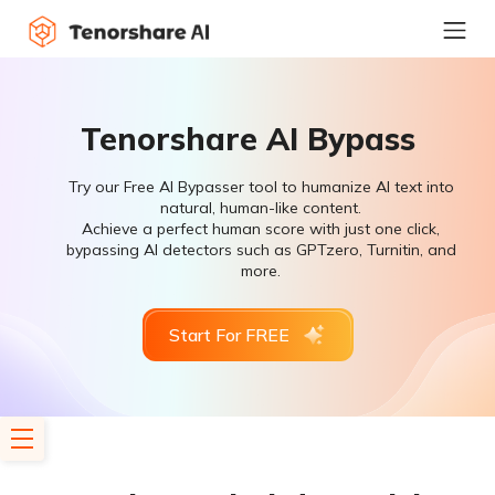
Tenorshare AI Bypass
Try our Free AI Bypasser tool to humanize AI text into
natural, human-like content.
Achieve a perfect human score with just one click,
bypassing AI detectors such as GPTzero, Turnitin, and
more.
Start For FREE