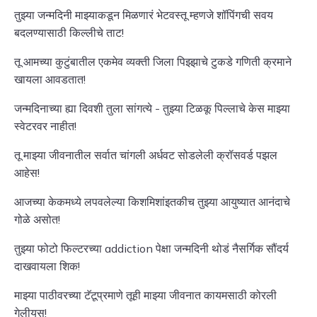
तुझ्या जन्मदिनी माझ्याकडून मिळणारं भेटवस्तू म्हणजे शॉपिंगची सवय
बदलण्यासाठी किल्लीचे ताट!
तू आमच्या कुटुंबातील एकमेव व्यक्ती जिला पिझ्झाचे टुकडे गणिती क्रमाने
खायला आवडतात!
जन्मदिनाच्या ह्या दिवशी तुला सांगत्ये - तुझ्या टिळकू पिल्लाचे केस माझ्या
स्वेटरवर नाहीत!
तू माझ्या जीवनातील सर्वात चांगली अर्धवट सोडलेली क्रॉसवर्ड पझल
आहेस!
आजच्या केकमध्ये लपवलेल्या किशमिशांइतकीच तुझ्या आयुष्यात आनंदाचे
गोळे असोत!
तुझ्या फोटो फिल्टरच्या addiction पेक्षा जन्मदिनी थोडं नैसर्गिक सौंदर्य
दाखवायला शिक!
माझ्या पाठीवरच्या टॅटूप्रमाणे तूही माझ्या जीवनात कायमसाठी कोरली
गेलीयस!