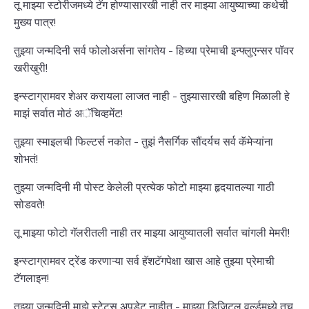
तू माझ्या स्टोरीजमध्ये टॅग होण्यासारखी नाही तर माझ्या आयुष्याच्या कथेची
मुख्य पात्र!
तुझ्या जन्मदिनी सर्व फोलोअर्सना सांगतेय - हिच्या प्रेमाची इन्फ्लुएन्सर पॉवर
खरीखुरी!
इन्स्टाग्रामवर शेअर करायला लाजत नाही - तुझ्यासारखी बहिण मिळाली हे
माझं सर्वात मोठं अॅचिव्हमेंट!
तुझ्या स्माइलची फिल्टर्स नकोत - तुझं नैसर्गिक सौंदर्यच सर्व कॅमेऱ्यांना
शोभतं!
तुझ्या जन्मदिनी मी पोस्ट केलेली प्रत्येक फोटो माझ्या हृदयातल्या गाठी
सोडवते!
तू माझ्या फोटो गॅलरीतली नाही तर माझ्या आयुष्यातली सर्वात चांगली मेमरी!
इन्स्टाग्रामवर ट्रेंड करणाऱ्या सर्व हॅशटॅगपेक्षा खास आहे तुझ्या प्रेमाची
टॅगलाइन!
तुझ्या जन्मदिनी माझे स्टेटस अपडेट नाहीत - माझ्या डिजिटल वर्ल्डमध्ये तूच