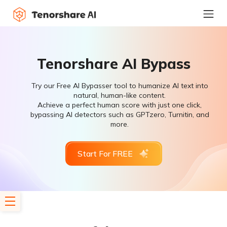
Tenorshare AI Bypass
Try our Free AI Bypasser tool to humanize AI text into
natural, human-like content.
Achieve a perfect human score with just one click,
bypassing AI detectors such as GPTzero, Turnitin, and
more.
Start For FREE