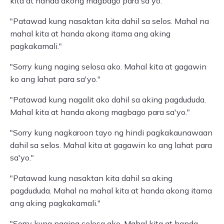
kita at handa akong magbago para sa'yo."
"Patawad kung nasaktan kita dahil sa selos. Mahal na
mahal kita at handa akong itama ang aking
pagkakamali."
"Sorry kung naging selosa ako. Mahal kita at gagawin
ko ang lahat para sa'yo."
"Patawad kung nagalit ako dahil sa aking pagdududa.
Mahal kita at handa akong magbago para sa'yo."
"Sorry kung nagkaroon tayo ng hindi pagkakaunawaan
dahil sa selos. Mahal kita at gagawin ko ang lahat para
sa'yo."
"Patawad kung nasaktan kita dahil sa aking
pagdududa. Mahal na mahal kita at handa akong itama
ang aking pagkakamali."
"Sorry kung naging selosa ako. Mahal kita at handa