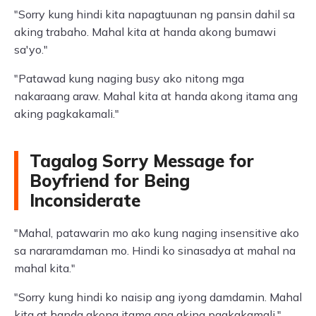
"Sorry kung hindi kita napagtuunan ng pansin dahil sa
aking trabaho. Mahal kita at handa akong bumawi
sa'yo."
"Patawad kung naging busy ako nitong mga
nakaraang araw. Mahal kita at handa akong itama ang
aking pagkakamali."
Tagalog Sorry Message for
Boyfriend for Being
Inconsiderate
"Mahal, patawarin mo ako kung naging insensitive ako
sa nararamdaman mo. Hindi ko sinasadya at mahal na
mahal kita."
"Sorry kung hindi ko naisip ang iyong damdamin. Mahal
kita at handa akong itama ang aking pagkakamali."