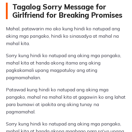
Tagalog Sorry Message for
Girlfriend for Breaking Promises
Mahal, patawarin mo ako kung hindi ko natupad ang
aking mga pangako, hindi ko sinasadya at mahal na
mahal kita.
Sorry kung hindi ko natupad ang aking mga pangako,
mahal kita at handa akong itama ang aking
pagkakamali upang magpatuloy ang ating
pagmamahalan.
Patawad kung hindi ko natupad ang aking mga
pangako, mahal na mahal kita at gagawin ko ang lahat
para bumawi at ipakita ang aking tunay na
pagmamahal.
Sorry kung hindi ko natupad ang aking mga pangako,
mahal kita at handa akong magbago para sa'yo upang