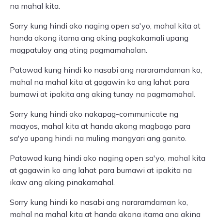
na mahal kita.
Sorry kung hindi ako naging open sa'yo, mahal kita at
handa akong itama ang aking pagkakamali upang
magpatuloy ang ating pagmamahalan.
Patawad kung hindi ko nasabi ang nararamdaman ko,
mahal na mahal kita at gagawin ko ang lahat para
bumawi at ipakita ang aking tunay na pagmamahal.
Sorry kung hindi ako nakapag-communicate ng
maayos, mahal kita at handa akong magbago para
sa'yo upang hindi na muling mangyari ang ganito.
Patawad kung hindi ako naging open sa'yo, mahal kita
at gagawin ko ang lahat para bumawi at ipakita na
ikaw ang aking pinakamahal.
Sorry kung hindi ko nasabi ang nararamdaman ko,
mahal na mahal kita at handa akong itama ang aking