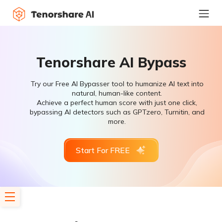
Tenorshare AI Bypass
Try our Free AI Bypasser tool to humanize AI text into
natural, human-like content.
Achieve a perfect human score with just one click,
bypassing AI detectors such as GPTzero, Turnitin, and
more.
Start For FREE