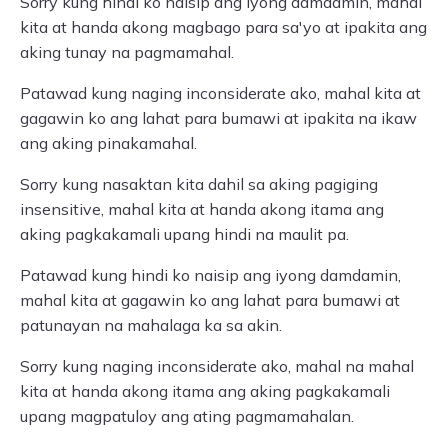
Sorry kung hindi ko naisip ang iyong damdamin, mahal
kita at handa akong magbago para sa'yo at ipakita ang
aking tunay na pagmamahal.
Patawad kung naging inconsiderate ako, mahal kita at
gagawin ko ang lahat para bumawi at ipakita na ikaw
ang aking pinakamahal.
Sorry kung nasaktan kita dahil sa aking pagiging
insensitive, mahal kita at handa akong itama ang
aking pagkakamali upang hindi na maulit pa.
Patawad kung hindi ko naisip ang iyong damdamin,
mahal kita at gagawin ko ang lahat para bumawi at
patunayan na mahalaga ka sa akin.
Sorry kung naging inconsiderate ako, mahal na mahal
kita at handa akong itama ang aking pagkakamali
upang magpatuloy ang ating pagmamahalan.