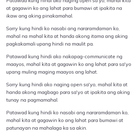
Patawad kung hindi ako naging open sa'yo, mahal kita
at gagawin ko ang lahat para bumawi at ipakita na
ikaw ang aking pinakamahal.
Sorry kung hindi ko nasabi ang nararamdaman ko,
mahal na mahal kita at handa akong itama ang aking
pagkakamali upang hindi na maulit pa.
Patawad kung hindi ako nakapag-communicate ng
maayos, mahal kita at gagawin ko ang lahat para sa'yo
upang muling maging maayos ang lahat.
Sorry kung hindi ako naging open sa'yo, mahal kita at
handa akong magbago para sa'yo at ipakita ang aking
tunay na pagmamahal.
Patawad kung hindi ko nasabi ang nararamdaman ko,
mahal kita at gagawin ko ang lahat para bumawi at
patunayan na mahalaga ka sa akin.