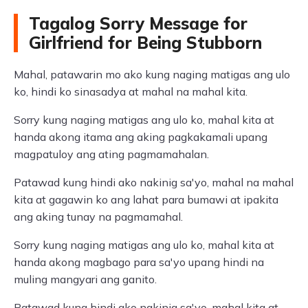
Tagalog Sorry Message for
Girlfriend for Being Stubborn
Mahal, patawarin mo ako kung naging matigas ang ulo
ko, hindi ko sinasadya at mahal na mahal kita.
Sorry kung naging matigas ang ulo ko, mahal kita at
handa akong itama ang aking pagkakamali upang
magpatuloy ang ating pagmamahalan.
Patawad kung hindi ako nakinig sa'yo, mahal na mahal
kita at gagawin ko ang lahat para bumawi at ipakita
ang aking tunay na pagmamahal.
Sorry kung naging matigas ang ulo ko, mahal kita at
handa akong magbago para sa'yo upang hindi na
muling mangyari ang ganito.
Patawad kung hindi ako nakinig sa'yo, mahal kita at