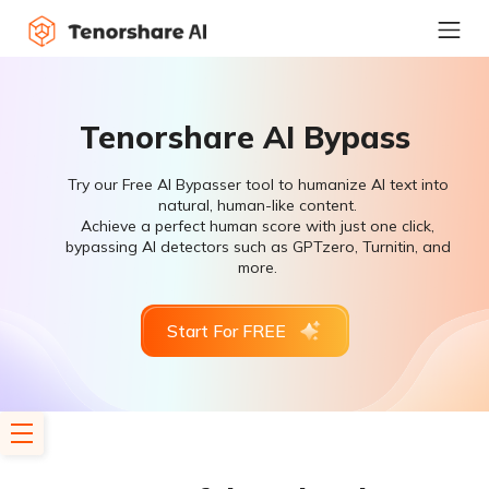
Tenorshare AI Bypass
Try our Free AI Bypasser tool to humanize AI text into
natural, human-like content.
Achieve a perfect human score with just one click,
bypassing AI detectors such as GPTzero, Turnitin, and
more.
Start For FREE