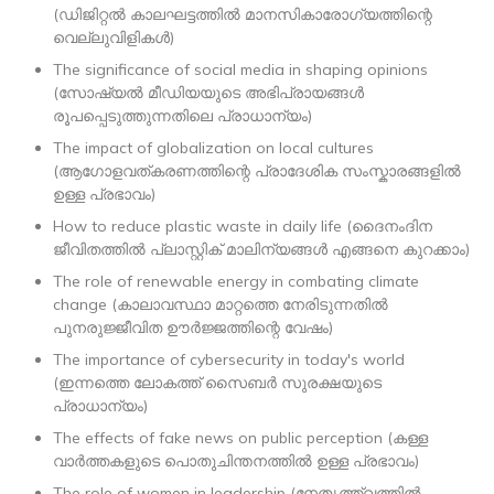
(ഡിജിറ്റൽ കാലഘട്ടത്തിൽ മാനസികാരോഗ്യത്തിന്റെ
വെല്ലുവിളികൾ)
The significance of social media in shaping opinions
(സോഷ്യൽ മീഡിയയുടെ അഭിപ്രായങ്ങൾ
രൂപപ്പെടുത്തുന്നതിലെ പ്രാധാന്യം)
The impact of globalization on local cultures
(ആഗോളവത്കരണത്തിന്റെ പ്രാദേശിക സംസ്കാരങ്ങളിൽ
ഉള്ള പ്രഭാവം)
How to reduce plastic waste in daily life (ദൈനംദിന
ജീവിതത്തിൽ പ്ലാസ്റ്റിക് മാലിന്യങ്ങൾ എങ്ങനെ കുറക്കാം)
The role of renewable energy in combating climate
change (കാലാവസ്ഥാ മാറ്റത്തെ നേരിടുന്നതിൽ
പുനരുജ്ജീവിത ഊർജ്ജത്തിന്റെ വേഷം)
The importance of cybersecurity in today's world
(ഇന്നത്തെ ലോകത്ത് സൈബർ സുരക്ഷയുടെ
പ്രാധാന്യം)
The effects of fake news on public perception (കള്ള
വാർത്തകളുടെ പൊതുചിന്തനത്തിൽ ഉള്ള പ്രഭാവം)
The role of women in leadership (നേതൃത്ത്വത്തിൽ