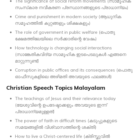
The significance of social reform movements (സാമൂഹിക
സംസ്‌കാര നവീകരണ പ്രസ്ഥാനങ്ങളുടെ പ്രാധാന്യം)
Crime and punishment in modern society (ആധുനിക
സമൂഹത്തിൽ കുറ്റങ്ങളും ശിക്ഷകളും)
The role of government in public welfare (പൊതു
ക്ഷേമത്തിലേയിലെ സർക്കാരിന്റെ വേഷം)
How technology is changing social interactions
(സാങ്കേതികവിദ്യ സാമൂഹിക ഇടപെടലുകൾ എങ്ങനെ
മാറ്റുന്നുണ്ട്)
Corruption in public offices and its consequences (പൊതു
ഓഫീസുകളിലെ അഴിമതി അവയുടെ ഫലങ്ങൾ)
Christian Speech Topics Malayalam
The teachings of Jesus and their relevance today
(യേശുവിന്റെ ഉപദേഷ്ടാക്കളും അവയുടെ ഇന്ന്
പ്രാധാന്യമുള്ളത്)
The power of faith in difficult times (കടുപ്പുകളുടെ
സമയങ്ങളിൽ വിശ്വാസത്തിന്റെ ശക്തി)
How to live a Christ-centered life (ക്രിസ്തുവിൽ