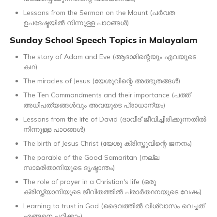
Lessons from the Sermon on the Mount (പർവത
ഉപദേഷ്ടയിൽ നിന്നുള്ള പാഠങ്ങൾ)
Sunday School Speech Topics in Malayalam
The story of Adam and Eve (ആദാമിന്റെയും എവയുടെ
കഥ)
The miracles of Jesus (യേശുവിന്റെ അത്ഭുതങ്ങൾ)
The Ten Commandments and their importance (പത്ത്
അധിപത്യങ്ങൾവും അവയുടെ പ്രാധാന്യം)
Lessons from the life of David (ദാവീദ് ജീവിച്ചിരിക്കുന്നതിൽ
നിന്നുള്ള പാഠങ്ങൾ)
The birth of Jesus Christ (യേശു ക്രിസ്തുവിന്റെ ജനനം)
The parable of the Good Samaritan (നല്ല
സാമരിതാനിയുടെ ദൃഷ്ടാന്തം)
The role of prayer in a Christian's life (ഒരു
ക്രിസ്ത്യാനിയുടെ ജീവിതത്തിൽ പ്രാർത്ഥനയുടെ വേഷം)
Learning to trust in God (ദൈവത്തിൽ വിശ്വാസം വെച്ചത്
എങ്ങനെ പഠിക്കാം)