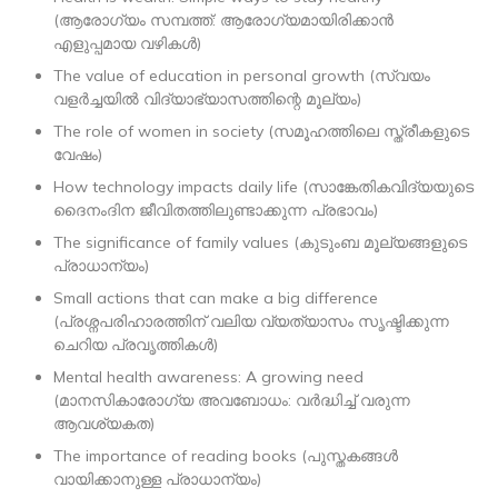
(ആരോഗ്യം സമ്പത്ത്: ആരോഗ്യമായിരിക്കാൻ
എളുപ്പമായ വഴികൾ)
The value of education in personal growth (സ്വയം
വളർച്ചയിൽ വിദ്യാഭ്യാസത്തിന്റെ മൂല്യം)
The role of women in society (സമൂഹത്തിലെ സ്ത്രീകളുടെ
വേഷം)
How technology impacts daily life (സാങ്കേതികവിദ്യയുടെ
ദൈനംദിന ജീവിതത്തിലുണ്ടാക്കുന്ന പ്രഭാവം)
The significance of family values (കുടുംബ മൂല്യങ്ങളുടെ
പ്രാധാന്യം)
Small actions that can make a big difference
(പ്രശ്നപരിഹാരത്തിന് വലിയ വ്യത്യാസം സൃഷ്ടിക്കുന്ന
ചെറിയ പ്രവൃത്തികൾ)
Mental health awareness: A growing need
(മാനസികാരോഗ്യ അവബോധം: വർദ്ധിച്ച് വരുന്ന
ആവശ്യകത)
The importance of reading books (പുസ്തകങ്ങൾ
വായിക്കാനുള്ള പ്രാധാന്യം)