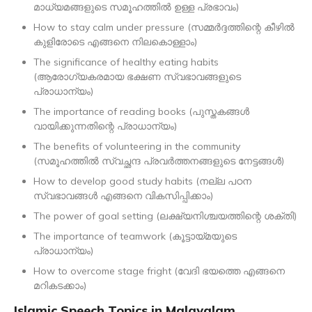
മാധ്യമങ്ങളുടെ സമൂഹത്തിൽ ഉള്ള പ്രഭാവം)
How to stay calm under pressure (സമ്മർദ്ദത്തിന്റെ കീഴിൽ
കുളിരോടെ എങ്ങനെ നിലകൊള്ളാം)
The significance of healthy eating habits
(ആരോഗ്യകരമായ ഭക്ഷണ സ്വഭാവങ്ങളുടെ
പ്രാധാന്യം)
The importance of reading books (പുസ്തകങ്ങൾ
വായിക്കുന്നതിന്റെ പ്രാധാന്യം)
The benefits of volunteering in the community
(സമൂഹത്തിൽ സ്വച്ഛന്ദ പ്രവർത്തനങ്ങളുടെ നേട്ടങ്ങൾ)
How to develop good study habits (നല്ല പഠന
സ്വഭാവങ്ങൾ എങ്ങനെ വികസിപ്പിക്കാം)
The power of goal setting (ലക്ഷ്യനിശ്ചയത്തിന്റെ ശക്തി)
The importance of teamwork (കൂട്ടായ്മയുടെ
പ്രാധാന്യം)
How to overcome stage fright (വേദി ഭയത്തെ എങ്ങനെ
മറികടക്കാം)
Islamic Speech Topics in Malayalam