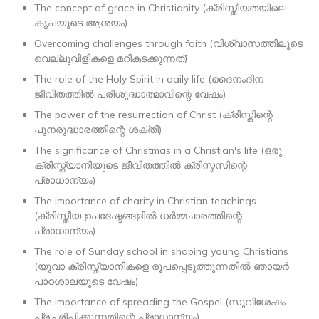
The concept of grace in Christianity (ക്രിസ്തീയതയിലെ
കൃപയുടെ ആശയം)
Overcoming challenges through faith (വിശ്വാസത്തിലൂടെ
വെല്ലുവിളികളെ മറികടക്കുന്നത്)
The role of the Holy Spirit in daily life (ദൈനംദിന
ജീവിതത്തിൽ പരിശുദ്ധാത്മാവിന്റെ വേഷം)
The power of the resurrection of Christ (ക്രിസ്തിന്റെ
പുനരുദ്ധാരത്തിന്റെ ശക്തി)
The significance of Christmas in a Christian's life (ഒരു
ക്രിസ്ത്യാനിയുടെ ജീവിതത്തിൽ ക്രിസ്മസിന്റെ
പ്രാധാന്യം)
The importance of charity in Christian teachings
(ക്രിസ്തീയ ഉപദേഷ്ടങ്ങളിൽ ധർമ്മചാരത്തിന്റെ
പ്രാധാന്യം)
The role of Sunday school in shaping young Christians
(യുവാ ക്രിസ്ത്യാനികളെ രൂപപ്പെടുത്തുന്നതിൽ ഞായർ
പാഠശാലയുടെ വേഷം)
The importance of spreading the Gospel (സുവിശേഷം
പ്രചരിപ്പിക്കുന്നതിന്റെ പ്രാധാന്യം)