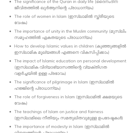
The significance of the Quran in daily life (ദൈനംദിന
ജീവിതത്തിൽ ഖുർആനിന്റെ പ്രാധാന്യം)
The role of women in Islam (ഇസ്ലാമിൽ സ്ത്രീയുടെ
വേഷം)
The importance of unity in the Muslim community (മുസ്ലിം
സമൂഹത്തിൽ ഏകതയുടെ പ്രാധാന്യം)
How to develop Islamic values in children (കുഞ്ഞുങ്ങളിൽ
ഇസ്ലാമിക മൂല്യങ്ങൾ എങ്ങനെ വികസിപ്പിക്കാം)
The impact of Islamic education on personal development
(ഇസ്ലാമിക വിദ്യാഭ്യാസത്തിന്റെ വ്യക്തിഗത
വളർച്ചയിൽ ഉള്ള പ്രഭാവം)
The significance of pilgrimage in Islam (ഇസ്‌ലാമിൽ
ഹജ്ജിന്റെ പ്രാധാന്യം)
The role of forgiveness in Islam (ഇസ്ലാമിൽ ക്ഷമയുടെ
വേഷം)
The teachings of Islam on justice and fairness
(ഇസ്ലാമിലെ നീതിയും സമതുലിതവുമുള്ള ഉപദേഷ്ടകൾ)
The importance of modesty in Islam (ഇസ്ലാമിൽ
വിനയത്തിന്റെ പ്രാധാന്യം)