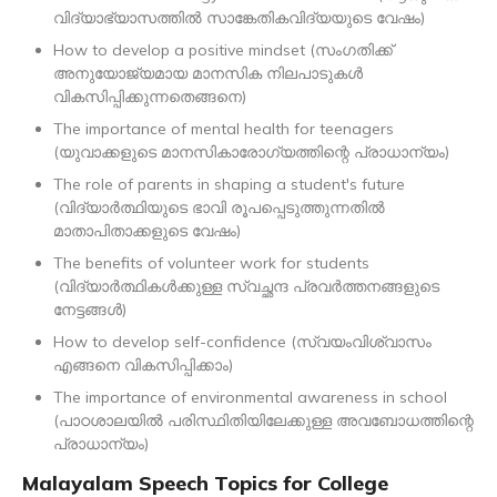
വിദ്യാഭ്യാസത്തിൽ സാങ്കേതികവിദ്യയുടെ വേഷം)
How to develop a positive mindset (സംഗതിക്ക്
അനുയോജ്യമായ മാനസിക നിലപാടുകൾ
വികസിപ്പിക്കുന്നതെങ്ങനെ)
The importance of mental health for teenagers
(യുവാക്കളുടെ മാനസികാരോഗ്യത്തിന്റെ പ്രാധാന്യം)
The role of parents in shaping a student's future
(വിദ്യാർത്ഥിയുടെ ഭാവി രൂപപ്പെടുത്തുന്നതിൽ
മാതാപിതാക്കളുടെ വേഷം)
The benefits of volunteer work for students
(വിദ്യാർത്ഥികൾക്കുള്ള സ്വച്ഛന്ദ പ്രവർത്തനങ്ങളുടെ
നേട്ടങ്ങൾ)
How to develop self-confidence (സ്വയംവിശ്വാസം
എങ്ങനെ വികസിപ്പിക്കാം)
The importance of environmental awareness in school
(പാഠശാലയിൽ പരിസ്ഥിതിയിലേക്കുള്ള അവബോധത്തിന്റെ
പ്രാധാന്യം)
Malayalam Speech Topics for College