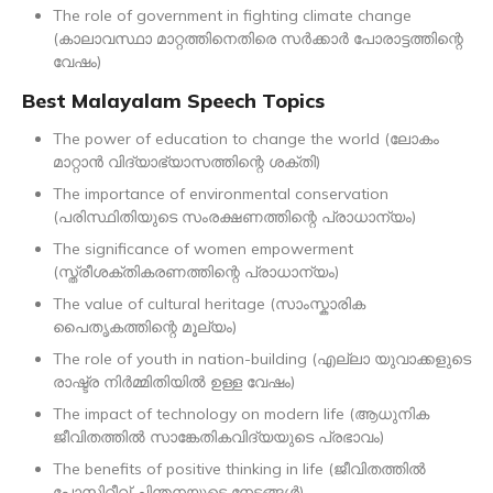
The role of government in fighting climate change
(കാലാവസ്ഥാ മാറ്റത്തിനെതിരെ സർക്കാർ പോരാട്ടത്തിന്റെ
വേഷം)
Best Malayalam Speech Topics
The power of education to change the world (ലോകം
മാറ്റാൻ വിദ്യാഭ്യാസത്തിന്റെ ശക്തി)
The importance of environmental conservation
(പരിസ്ഥിതിയുടെ സംരക്ഷണത്തിന്റെ പ്രാധാന്യം)
The significance of women empowerment
(സ്ത്രീശക്തികരണത്തിന്റെ പ്രാധാന്യം)
The value of cultural heritage (സാംസ്കാരിക
പൈതൃകത്തിന്റെ മൂല്യം)
The role of youth in nation-building (എല്ലാ യുവാക്കളുടെ
രാഷ്ട്ര നിർമ്മിതിയിൽ ഉള്ള വേഷം)
The impact of technology on modern life (ആധുനിക
ജീവിതത്തിൽ സാങ്കേതികവിദ്യയുടെ പ്രഭാവം)
The benefits of positive thinking in life (ജീവിതത്തിൽ
പോസിറ്റീവ് ചിന്തനയുടെ നേട്ടങ്ങൾ)