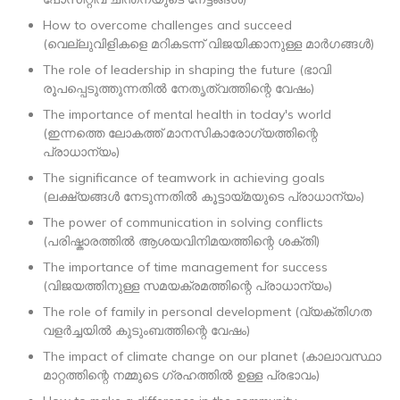
How to overcome challenges and succeed
(വെല്ലുവിളികളെ മറികടന്ന് വിജയിക്കാനുള്ള മാർഗങ്ങൾ)
The role of leadership in shaping the future (ഭാവി
രൂപപ്പെടുത്തുന്നതിൽ നേതൃത്വത്തിന്റെ വേഷം)
The importance of mental health in today's world
(ഇന്നത്തെ ലോകത്ത് മാനസികാരോഗ്യത്തിന്റെ
പ്രാധാന്യം)
The significance of teamwork in achieving goals
(ലക്ഷ്യങ്ങൾ നേടുന്നതിൽ കൂട്ടായ്മയുടെ പ്രാധാന്യം)
The power of communication in solving conflicts
(പരിഷ്കാരത്തിൽ ആശയവിനിമയത്തിന്റെ ശക്തി)
The importance of time management for success
(വിജയത്തിനുള്ള സമയക്രമത്തിന്റെ പ്രാധാന്യം)
The role of family in personal development (വ്യക്തിഗത
വളർച്ചയിൽ കുടുംബത്തിന്റെ വേഷം)
The impact of climate change on our planet (കാലാവസ്ഥാ
മാറ്റത്തിന്റെ നമ്മുടെ ഗ്രഹത്തിൽ ഉള്ള പ്രഭാവം)