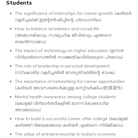
Students
The significance of internships for career growth (കരിയർ
വളർച്ചയ്ക്ക് ഇന്റേൺഷിപ്പിന്റെ പ്രാധാന്യം)
How to balance academics and social life
(അക്കാദമികവും സാമൂഹിക ജീവിതവും എങ്ങനെ
ബലൻസാക്കാം)
The impact of technology on higher education (ഉന്നത
വിദ്യാഭ്യാസത്തിൽ സാങ്കേതികവിദ്യയുടെ പ്രഭാവം)
The role of leadership in personal development
(സ്വകാര്യ വളർച്ചയിൽ നേതൃത്വത്തിന്റെ വേഷം)
The importance of networking for career opportunities
(കരിയർ അവസരങ്ങൾക്കുള്ള നെറ്റ്‌വർക്കിംഗ്的重要性)
Mental health awareness among college students
(കോളജ് വിദ്യാർത്ഥികളിൽ മാനസികാരോഗ്യ
അവബോധം)
How to build a successful career after college (കോളേജ്
കഴിഞ്ഞ് വിജയകരമായ കരിയർ എങ്ങനെ നിർമ്മിക്കാം)
The value of entrepreneurship in today's economy