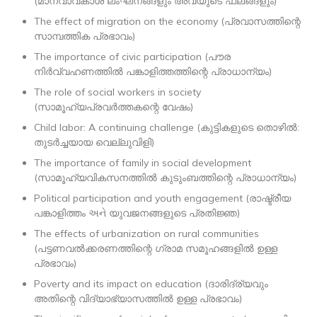
(മാനവാവകാശ ലംഘനങ്ങളും അവയുടെ ഫലങ്ങളും)
The effect of migration on the economy (പ്രവാസത്തിന്റെ
സാമ്പത്തിക പ്രഭാവം)
The importance of civic participation (പൗര
നിർവ്വഹണത്തിൽ പങ്കാളിത്തത്തിന്റെ പ്രാധാന്യം)
The role of social workers in society
(സാമൂഹ്യപ്രവർത്തകന്റെ വേഷം)
Child labor: A continuing challenge (കുട്ടികളുടെ തൊഴിൽ:
തുടർച്ചയായ വെല്ലുവിളി)
The importance of family in social development
(സാമൂഹ്യവികസനത്തിൽ കുടുംബത്തിന്റെ പ്രാധാന്യം)
Political participation and youth engagement (രാഷ്ട്രീയ
പങ്കാളിത്തം અને യുവജനങ്ങളുടെ പ്രതിജ്ഞ)
The effects of urbanization on rural communities
(പട്ടണവൽക്കരണത്തിന്റെ ഗ്രാമ സമൂഹങ്ങളിൽ ഉള്ള
പ്രഭാവം)
Poverty and its impact on education (ദാരിദ്ര്യവും
അതിന്റെ വിദ്യാഭ്യാസത്തിൽ ഉള്ള പ്രഭാവം)