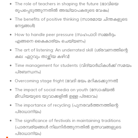
The role of teachers in shaping the future (ഭാവിയെ
രൂപപ്പെടുത്തുന്നതിൽ അദ്ധ്യാപകരുടെ വേഷം)
The benefits of positive thinking (സാരമായ ചിന്തകളുടെ
നേട്ടങ്ങൾ)
How to handle peer pressure (സഹപാഠി സമ്മർദ്ദം
എങ്ങനെ കൈകാര്യം ചെയ്യണം)
The art of listening: An underrated skill (ശ്രവണത്തിന്റെ
കല: ഏറ്റവും താഴ്ത്തിയ കഴിവ്)
Time management for students (വിദ്യാർഥികൾക്ക് സമയം
പ്രബന്ധനം)
Overcoming stage fright (വേദി ഭയം മറികടക്കുന്നത്)
The impact of social media on youth (സോഷ്യൽ
മീഡിയയുടെ യുവാക്കളിൽ ഉള്ള പ്രഭാവം)
The importance of recycling (പുനരവർത്തനത്തിന്റെ
പ്രാധാന്യം)
The significance of festivals in maintaining traditions
(പാരമ്പര്യങ്ങൾ നിലനിര്‍ത്തുന്നതിൽ ഉത്സവങ്ങളുടെ
പ്രാധാന്യം)