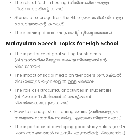
The role of faith in healing (ചികിത്സയിലേക്കുള്ള
വിശ്വാസത്തിന്റെ വേഷം)
Stories of courage from the Bible (ബൈബിൾ നിന്നുള്ള
ധൈര്യത്തിന്റെ കഥകൾ)
The meaning of baptism (ബാപ്റ്റിസ്മിന്റെ അർത്ഥം)
Malayalam Speech Topics for High School
The importance of goal setting for students
(വിദ്യാർത്ഥികൾക്കുള്ള ലക്ഷ്യ നിശ്ചയത്തിന്റെ
പ്രാധാന്യം)
The impact of social media on teenagers (സോഷ്യൽ
മീഡിയയുടെ യുവാക്കളിൽ ഉള്ള പ്രഭാവം)
The role of extracurricular activities in student life
(വിദ്യാർത്ഥി ജീവിതത്തിൽ കോഴ്സ്പോൽ
പ്രവർത്തനങ്ങളുടെ വേഷം)
How to manage stress during exams (പരീക്ഷകളുടെ
സമയത്ത് മാനസിക സമ്മർദ്ദം എങ്ങനെ നിയന്ത്രിക്കാം)
The importance of developing good study habits (നല്ല
പഠന സ്വഭാവങ്ങൾ വികസിപ്പിക്കുന്നതിന്റെ പ്രാധാന്യം)