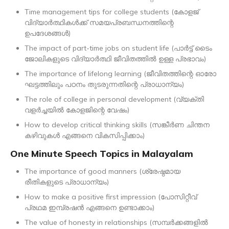
Time management tips for college students (കോളജ്
വിദ്യാർത്ഥികൾക്ക് സമയപ്രബന്ധനത്തിന്റെ
ഉപദേശങ്ങൾ)
The impact of part-time jobs on student life (പാർട്ട് ടൈം
ജോലികളുടെ വിദ്യാർത്ഥി ജീവിതത്തിൽ ഉള്ള പ്രഭാവം)
The importance of lifelong learning (ജീവിതത്തിന്റെ ഓരോ
ഘട്ടത്തിലും പഠനം തുടരുന്നതിന്റെ പ്രാധാന്യം)
The role of college in personal development (വ്യക്തി
വളർച്ചയിൽ കോളജിന്റെ വേഷം)
How to develop critical thinking skills (സങ്കീർണ ചിന്തന
കഴിവുകൾ എങ്ങനെ വികസിപ്പിക്കാം)
One Minute Speech Topics in Malayalam
The importance of good manners (ശ്രേഷ്ഠമായ
രീതികളുടെ പ്രാധാന്യം)
How to make a positive first impression (പോസിറ്റീവ്
പ്രഥമ ഇമ്പ്രഷൻ എങ്ങനെ ഉണ്ടാക്കാം)
The value of honesty in relationships (സമ്പർക്കങ്ങളിൽ