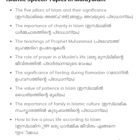
The five pillars of Islam and their significance
(ഇസ്ലാമിലെ അഞ്ച് ത柱ങ്ങളും അവയുടെ പ്രാധാന്യം)
The importance of charity in Islam (ഇസ്ലാമിൽ
ധർമ്മചാരത്തിന്റെ പ്രാധാന്യം)
The teachings of Prophet Muhammad (പ്രവൌത്ത്
മുഹമ്മദ്‍റെ ഉപദേഷ്ടകൾ)
The role of prayer in a Muslim's life (ഒരു മുസ്ലിമിന്റെ
ജീവിതത്തിൽ പ്രാർത്ഥനയുടെ വേഷം)
The significance of fasting during Ramadan (റമദാനിൽ
ഉപവസത്തിന്റെ പ്രാധാന്യം)
The value of patience in Islam (ഇസ്ലാമിൽ
ധൈര്യത്തിന്റെ മൂല്യം)
The importance of family in Islamic culture (ഇസ്ലാമിക
സംസ്കാരത്തിൽ കുടുംബത്തിന്റെ പ്രാധാന്യം)
How to live a pious life according to Islam
(ഇസ്ലാമിനुसार ഒരു ധാർമ്മിക ജീവിതം എങ്ങനെ
જીવിക്കാം)