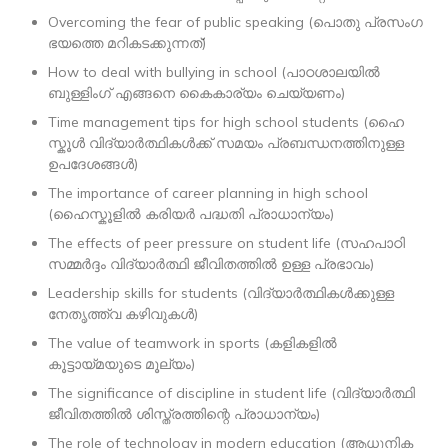
Overcoming the fear of public speaking (പൊതു പ്രസംഗ
ഭയത്തെ മറികടക്കുന്നത്)
How to deal with bullying in school (പാഠശാലയിൽ
ബുള്ളിംഗ് എങ്ങനെ കൈകാര്യം ചെയ്യണം)
Time management tips for high school students (ഹൈ
സ്കൂൾ വിദ്യാർത്ഥികൾക്ക് സമയം പ്രബന്ധനത്തിനുള്ള
ഉപദേശങ്ങൾ)
The importance of career planning in high school
(ഹൈസ്കൂളിൽ കരിയർ പദ്ധതി പ്രാധാന്യം)
The effects of peer pressure on student life (സഹപാഠി
സമ്മർദ്ദം വിദ്യാർത്ഥി ജീവിതത്തിൽ ഉള്ള പ്രഭാവം)
Leadership skills for students (വിദ്യാർത്ഥികൾക്കുള്ള
നേതൃത്ത്വ കഴിവുകൾ)
The value of teamwork in sports (കളികളിൽ
കൂട്ടായ്മയുടെ മൂല്യം)
The significance of discipline in student life (വിദ്യാർത്ഥി
ജീവിതത്തിൽ ശിസ്ത്രത്തിന്റെ പ്രാധാന്യം)
The role of technology in modern education (ആധുനിക