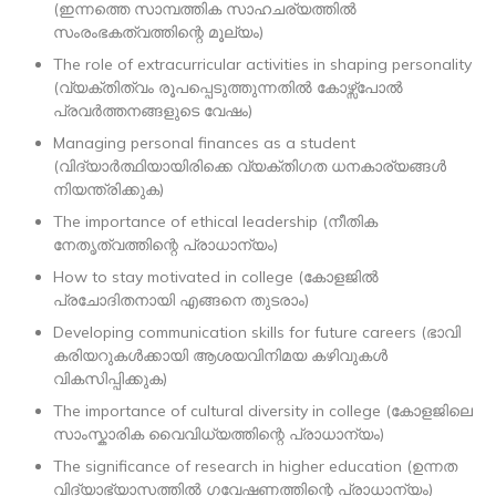
(ഇന്നത്തെ സാമ്പത്തിക സാഹചര്യത്തിൽ
സംരംഭകത്വത്തിന്റെ മൂല്യം)
The role of extracurricular activities in shaping personality
(വ്യക്തിത്വം രൂപപ്പെടുത്തുന്നതിൽ കോഴ്സ്പോൽ
പ്രവർത്തനങ്ങളുടെ വേഷം)
Managing personal finances as a student
(വിദ്യാർത്ഥിയായിരിക്കെ വ്യക്തിഗത ധനകാര്യങ്ങൾ
നിയന്ത്രിക്കുക)
The importance of ethical leadership (നീതിക
നേതൃത്വത്തിന്റെ പ്രാധാന്യം)
How to stay motivated in college (കോളജിൽ
പ്രചോദിതനായി എങ്ങനെ തുടരാം)
Developing communication skills for future careers (ഭാവി
കരിയറുകൾക്കായി ആശയവിനിമയ കഴിവുകൾ
വികസിപ്പിക്കുക)
The importance of cultural diversity in college (കോളജിലെ
സാംസ്കാരിക വൈവിധ്യത്തിന്റെ പ്രാധാന്യം)
The significance of research in higher education (ഉന്നത
വിദ്യാഭ്യാസത്തിൽ ഗവേഷണത്തിന്റെ പ്രാധാന്യം)