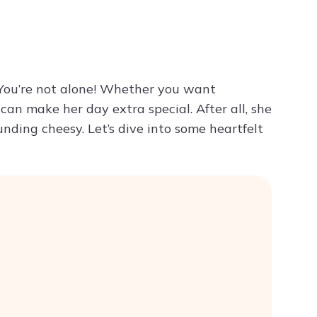
Try ChatPDF For Free
You’re not alone! Whether you want
an make her day extra special. After all, she
ing cheesy. Let’s dive into some heartfelt