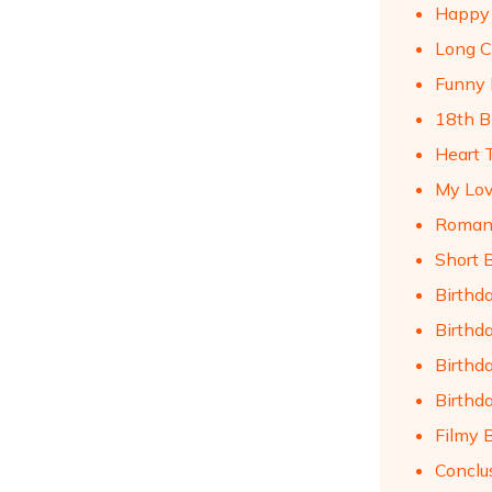
Happy 
Long Ca
Funny B
18th Bi
Heart T
My Love
Romanti
Short B
Birthda
Birthda
Birthda
Birthda
Filmy B
Conclu