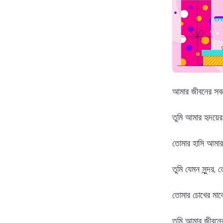
আমার জীবনের সবচেয়
তুমি আমার হৃদয়ে
তোমার হাসি আমার
তুমি যেমন সুন্দর
তোমার চোখের মাঝে
তুমি আমার জীবনের