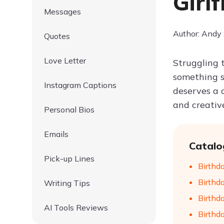
Girl
Messages
Author: Andy
Quotes
Love Letter
Struggling 
something s
Instagram Captions
deserves a 
and creative
Personal Bios
Emails
Catalo
Pick-up Lines
Birthda
Birthda
Writing Tips
Birthda
AI Tools Reviews
Birthda