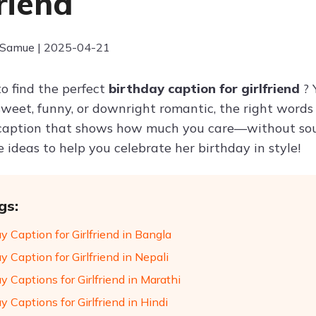
friend
 Samue | 2025-04-21
to find the perfect
birthday caption for girlfriend
? 
weet, funny, or downright romantic, the right words c
caption that shows how much you care—without sound
 ideas to help you celebrate her birthday in style!
gs:
y Caption for Girlfriend in Bangla
y Caption for Girlfriend in Nepali
y Captions for Girlfriend in Marathi
y Captions for Girlfriend in Hindi