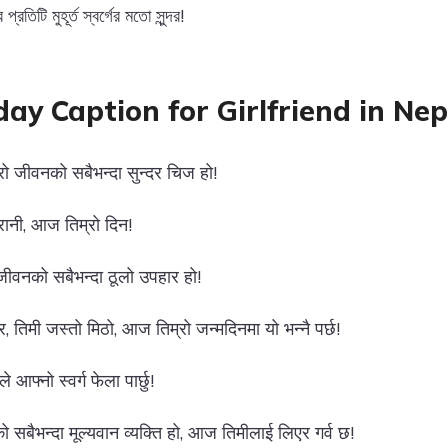
রতিটি মুহূর্ত স্বর্গের মতো সুন্দর!
day Caption for Girlfriend in Nep
मेरो जीवनको सबैभन्दा सुन्दर चिज हो!
 रानी, आज तिम्रो दिन!
ो जीवनको सबैभन्दा ठूलो उपहार हो!
र, तिमी जस्तो मिठो, आज तिम्रो जन्मदिनमा यो भन्नै पर्छ!
े आफ्नो स्वर्ग फेला पार्छु!
ो सबैभन्दा मूल्यवान व्यक्ति हो, आज तिमीलाई लिएर गर्व छ!