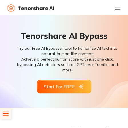
Tenorshare AI Bypass
Try our Free AI Bypasser tool to humanize AI text into
natural, human-like content.
Achieve a perfect human score with just one click,
bypassing AI detectors such as GPTzero, Turnitin, and
more.
Start For FREE