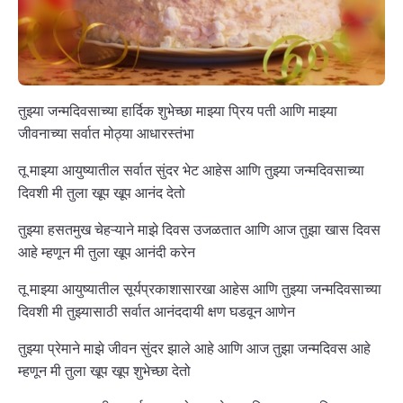
तुझ्या जन्मदिवसाच्या हार्दिक शुभेच्छा माझ्या प्रिय पती आणि माझ्या
जीवनाच्या सर्वात मोठ्या आधारस्तंभा
तू माझ्या आयुष्यातील सर्वात सुंदर भेट आहेस आणि तुझ्या जन्मदिवसाच्या
दिवशी मी तुला खूप खूप आनंद देतो
तुझ्या हसतमुख चेहऱ्याने माझे दिवस उजळतात आणि आज तुझा खास दिवस
आहे म्हणून मी तुला खूप आनंदी करेन
तू माझ्या आयुष्यातील सूर्यप्रकाशासारखा आहेस आणि तुझ्या जन्मदिवसाच्या
दिवशी मी तुझ्यासाठी सर्वात आनंददायी क्षण घडवून आणेन
तुझ्या प्रेमाने माझे जीवन सुंदर झाले आहे आणि आज तुझा जन्मदिवस आहे
म्हणून मी तुला खूप खूप शुभेच्छा देतो