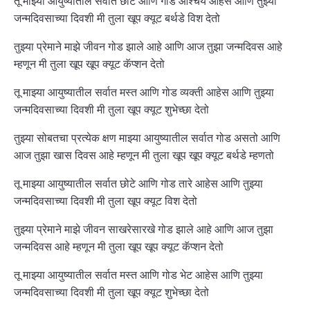
तू माझ्या आयुष्यातील सर्वात छोटे आणि गोड आश्चर्य आहेस आणि तुझ्या
जन्मदिवसाच्या दिवशी मी तुला खूप क्यूट बर्थडे विश देतो
तुझ्या प्रेमाने माझे जीवन गोड झाले आहे आणि आज तुझा जन्मदिवस आहे
म्हणून मी तुला खूप खूप क्यूट कॅप्शन देतो
तू माझ्या आयुष्यातील सर्वात मस्त आणि गोड व्यक्ती आहेस आणि तुझ्या
जन्मदिवसाच्या दिवशी मी तुला खूप क्यूट शुभेच्छा देतो
तुझ्या सोबतचा प्रत्येक क्षण माझ्या आयुष्यातील सर्वात गोड असतो आणि
आज तुझा खास दिवस आहे म्हणून मी तुला खूप खूप क्यूट बर्थडे म्हणतो
तू माझ्या आयुष्यातील सर्वात छोटे आणि गोड तारे आहेस आणि तुझ्या
जन्मदिवसाच्या दिवशी मी तुला खूप क्यूट विश देतो
तुझ्या प्रेमाने माझे जीवन साखरेसारखे गोड झाले आहे आणि आज तुझा
जन्मदिवस आहे म्हणून मी तुला खूप खूप क्यूट कॅप्शन देतो
तू माझ्या आयुष्यातील सर्वात मस्त आणि गोड भेट आहेस आणि तुझ्या
जन्मदिवसाच्या दिवशी मी तुला खूप क्यूट शुभेच्छा देतो