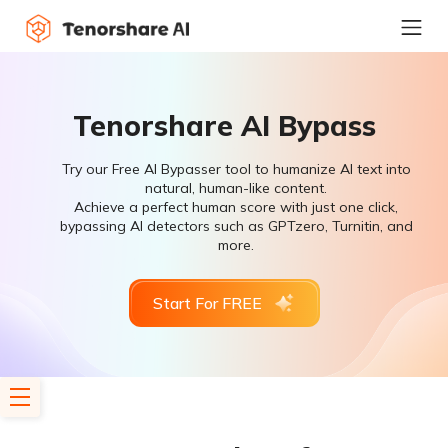
Tenorshare AI Bypass
Try our Free AI Bypasser tool to humanize AI text into
natural, human-like content.
Achieve a perfect human score with just one click,
bypassing AI detectors such as GPTzero, Turnitin, and
more.
Start For FREE