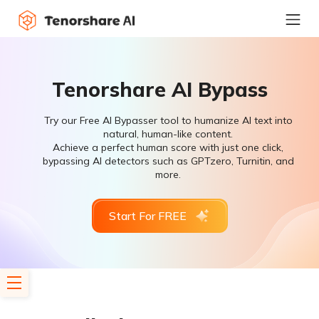
Tenorshare AI Bypass
Try our Free AI Bypasser tool to humanize AI text into
natural, human-like content.
Achieve a perfect human score with just one click,
bypassing AI detectors such as GPTzero, Turnitin, and
more.
Start For FREE