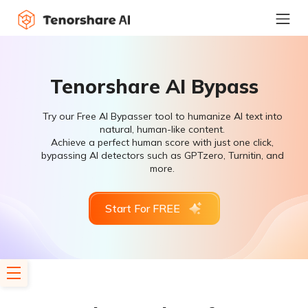
Tenorshare AI Bypass
Try our Free AI Bypasser tool to humanize AI text into
natural, human-like content.
Achieve a perfect human score with just one click,
bypassing AI detectors such as GPTzero, Turnitin, and
more.
Start For FREE