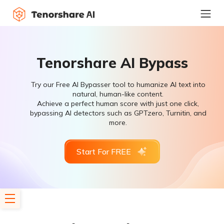
Tenorshare AI Bypass
Try our Free AI Bypasser tool to humanize AI text into
natural, human-like content.
Achieve a perfect human score with just one click,
bypassing AI detectors such as GPTzero, Turnitin, and
more.
Start For FREE