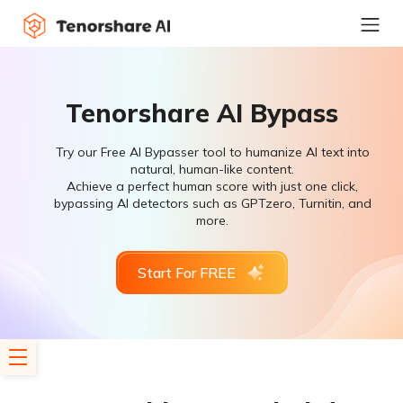
Tenorshare AI Bypass
Try our Free AI Bypasser tool to humanize AI text into
natural, human-like content.
Achieve a perfect human score with just one click,
bypassing AI detectors such as GPTzero, Turnitin, and
more.
Start For FREE