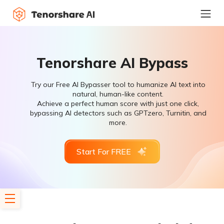
Tenorshare AI Bypass
Try our Free AI Bypasser tool to humanize AI text into
natural, human-like content.
Achieve a perfect human score with just one click,
bypassing AI detectors such as GPTzero, Turnitin, and
more.
Start For FREE