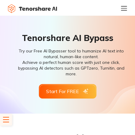
Tenorshare AI Bypass
Try our Free AI Bypasser tool to humanize AI text into
natural, human-like content.
Achieve a perfect human score with just one click,
bypassing AI detectors such as GPTzero, Turnitin, and
more.
Start For FREE