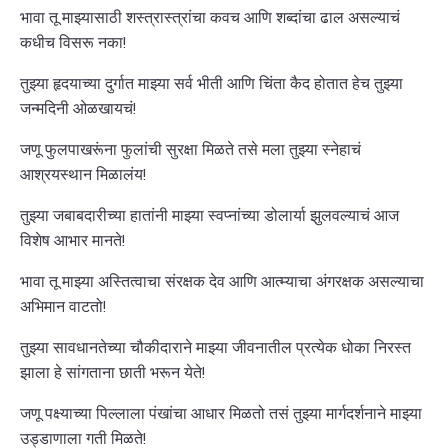
भावा तू माझ्यासाठी शस्त्रास्त्रांचा कवच आणि शब्दांचा ढाल असल्याचं
कधीच विसरू नका!
तुझ्या हृदयाच्या दुर्गात माझ्या सर्व भीती आणि चिंता कैद होतात हेच तुझ्या
जन्मदिनी ओळखायचं!
जणू फुलपाखरूंना फुलांची सुरक्षा मिळते तसे मला तुझ्या स्नेहाचं
आश्रयस्थान मिळालंय!
तुझ्या जबाबदारीच्या हातांनी माझ्या स्वप्नांच्या डोलार्या झुलवल्याचं आज
विशेष आभार मानते!
भावा तू माझ्या अस्तित्वाचा संरक्षक देव आणि आत्म्याचा अंगरक्षक असल्याचा
अभिमान वाटतो!
तुझ्या सावधानतेच्या चौकीदाराने माझ्या जीवनातील प्रत्येक धोका निरस्त
झाला हे सांगताना छाती भरून येते!
जणू पक्ष्याच्या पिल्लाला पंखांचा आधार मिळतो तसं तुझ्या मार्गदर्शनाने माझ्या
उड्डाणाला गती मिळते!