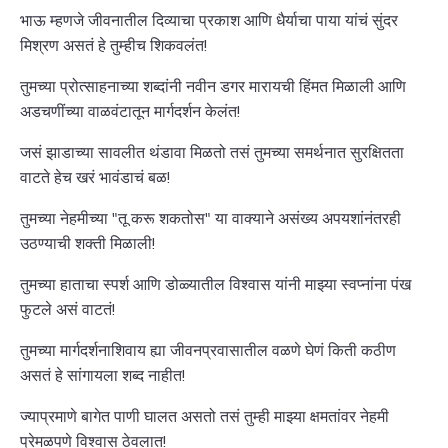
भाऊ म्हणजे जीवनातील दिव्याचा प्रकाश आणि धैर्याचा पाया यांचं सुंदर
मिश्रण असतं हे तुम्हीच शिकवलंत!
तुमच्या प्रोत्साहनाच्या शब्दांनी नवीन डगर मारायची हिंमत मिळाली आणि
अडचणींच्या वाळवंटातून मार्गदर्शन केलंत!
जसं झाडाच्या सावलीत थंडावा मिळतो तसं तुमच्या समर्थनात सुरक्षितता
वाटते हेच खरं भावंडाचं बळ!
तुमच्या नेहमीच्या "तू करू शकतोस" या वाक्याने असंख्य अपयशांनंतरही
उठण्याची शक्ती मिळाली!
तुमच्या हाताचा स्पर्श आणि डोळ्यातील विश्वास यांनी माझ्या स्वप्नांना पंख
फुटले असं वाटतं!
तुमच्या मार्गदर्शनाशिवाय ह्या जीवनप्रवासातील वळणे घेणं किती कठीण
असतं हे सांगायला शब्द नाहीत!
ज्याप्रमाणे बागेत पाणी घालत असतो तसं तुम्ही माझ्या क्षमतांवर नेहमी
प्रेमळपणे विश्वास ठेवलात!