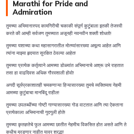
Marathi for Pride and
Admiration
तुमच्या अभिमानास्पद कामगिरीची चकाकी संपूर्ण कुटुंबाला इतकी तेजस्वी
करते की आम्ही सर्वजण तुमच्यात अजूनही नवनवीन शक्ती शोधतो!
तुमच्या यशाच्या कथा महासागरातील मोत्य्यांसारख्या अमूल्य आहेत आणि
त्यांना माझ्या हृदयात सुरक्षित ठेवल्या आहेत!
तुमच्या प्रत्येक कर्तृत्वाने आमच्या डोळ्यांत अभिमानाचे अश्रू उभे राहतात
तसा हा वाढदिवस अधिक गौरवशाली होवो!
अगदी सूर्यप्रकाशातही चमकणाऱ्या हिऱ्यासारख्या तुमचे व्यक्तिमत्व नेहमी
आमच्या कुटुंबाचा मानबिंदू राहील!
तुमच्या उपलब्धींच्या गोष्टी गाण्यासारख्या गोड वाटतात आणि त्या ऐकताना
प्रत्येकाला अभिमानाची गुदगुली होते!
तुमच्या कृतज्ञतेचे फुल आमच्या छातीत नेहमीच विकसित होत असते आणि ते
कधीच मुरडणार नाहीत यावर श्रद्धा!