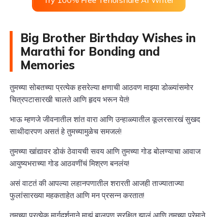
Big Brother Birthday Wishes in
Marathi for Bonding and
Memories
तुमच्या सोबतच्या प्रत्येक हसरेल्या क्षणाची आठवण माझ्या डोळ्यांसमोर
चित्रपटासारखी चालते आणि हृदय भरून येतं!
भाऊ म्हणजे जीवनातील शांत वारा आणि उन्हाळ्यातील कूलरसारखं सुखद
साथीदारपण असतं हे तुमच्यामुळेच समजलं!
तुमच्या खांद्यावर डोकं ठेवायची सवय आणि तुमच्या गोड बोलण्याचा आवाज
आयुष्यभराच्या गोड आठवणींचं मिश्रण बनलंय!
असं वाटतं की आपल्या लहानपणातील शरारती आजही ताज्याताज्या
फुलांसारख्या महकताहेत आणि मन प्रसन्न करतात!
तुमच्या प्रत्येक मार्गदर्शनाने माझं बालपण सुरक्षित झालं आणि तुमच्या प्रेमाने