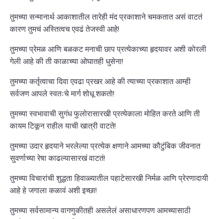
तुमच्या सन्मानार्थ आकाशातील तारेही मंद प्रकाशाने चमकतात असं वाटतं
कारण तुमचं अस्तित्वच एवढं तेजस्वी आहे!
तुमच्या प्रेमळ आणि बळकट मनाची छाप प्रत्येकाच्या हृदयावर अशी कोरली
गेली आहे की ती काळाच्या ओघातही धुसेना!
तुमच्या कर्तृत्वाचा दिवा एवढा प्रखर आहे की त्याच्या प्रकाशात आम्ही
सर्वजण आपले स्वतःचे मार्ग शोधू शकतो!
तुमच्या स्वभावाची सुगंध फुलोरासारखी प्रत्येकाला मोहित करते आणि ती
कायम टिकून राहील याची खात्री वाटते!
तुमच्या उदार हृदयाने भरलेल्या प्रत्येक क्षणाने आमच्या कौटुंबिक जीवनात
सुवर्णाच्या रेषा काढल्यासारखं वाटतं!
तुमच्या विचारांची शुद्धता हिवाळ्यातील पहाटेसारखी निर्मळ आणि प्रेरणादायी
आहे हे जगाला कळावं अशी इच्छा!
तुमच्या सर्वसामान्य वागणुकीतही असलेलं असाधारणपण आमच्यासाठी