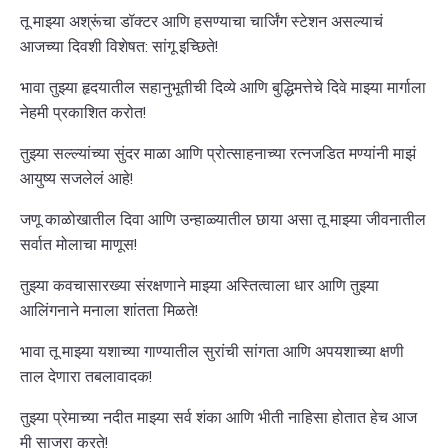
तू माझ्या अश्रूंचा डॉक्टर आणि हसण्याचा चार्जिंग स्टेशन असल्याचं
आजच्या दिवशी विशेषत: सांगू इच्छिते!
भावा तुझ्या हृदयातील सहानुभूतीची दिव्ये आणि बुद्धिमत्तेचे दिवे माझ्या मार्गाला
नेहमी प्रकाशित करोत!
तुझ्या सल्ल्यांच्या सुंदर माळा आणि प्रोत्साहनाच्या रत्नजडित मण्यांनी माझं
आयुष्य सजलेलं आहे!
जणू काळोखातील दिवा आणि उन्हाळ्यातील छाया असा तू माझ्या जीवनातील
सर्वात मोलाचा माणूस!
तुझ्या कवचासारख्या संरक्षणाने माझ्या अस्तित्वाला धार आणि तुझ्या
आलिंगनाने मनाला शांतता मिळते!
भावा तू माझ्या यशाच्या गाण्यातील सुरांची सांगता आणि अपयशाच्या क्षणी
ताल देणारा तबलावादक!
तुझ्या प्रेमाच्या नदीत माझ्या सर्व शंका आणि भीती नाहिसा होतात हेच आज
मी साजरा करते!