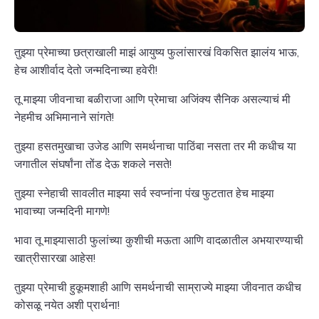
तुझ्या प्रेमाच्या छत्राखाली माझं आयुष्य फुलांसारखं विकसित झालंय भाऊ,
हेच आशीर्वाद देतो जन्मदिनाच्या हवेरी!
तू माझ्या जीवनाचा बळीराजा आणि प्रेमाचा अजिंक्य सैनिक असल्याचं मी
नेहमीच अभिमानाने सांगते!
तुझ्या हसतमुखाचा उजेड आणि समर्थनाचा पाठिंबा नसता तर मी कधीच या
जगातील संघर्षांना तोंड देऊ शकले नसते!
तुझ्या स्नेहाची सावलीत माझ्या सर्व स्वप्नांना पंख फुटतात हेच माझ्या
भावाच्या जन्मदिनी मागणे!
भावा तू माझ्यासाठी फुलांच्या कुशीची मऊता आणि वादळातील अभयारण्याची
खात्रीसारखा आहेस!
तुझ्या प्रेमाची हुकूमशाही आणि समर्थनाची साम्राज्ये माझ्या जीवनात कधीच
कोसळू नयेत अशी प्रार्थना!