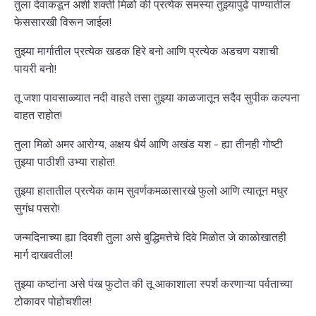
तुला देवाकडून अशी शक्ती मिळो की प्रत्येक समस्या तुझ्यापुढे पाण्यातील
फेससारखी विरून जाईल!
तुझ्या मार्गातील प्रत्येक खडक हिरे बनो आणि प्रत्येक अडचण यशाची
पायरी बनो!
तू जशा पावसाळ्यात नदी वाहते तसा तुझ्या काळजातून सदैव सुपीक कल्पना
वाहत राहोत!
तुला मिळो अमर आरोग्य, अक्षय धैर्य आणि अखंड यश - ह्या तीनही गोष्टी
तुझ्या पाठीशी उभ्या राहोत!
तुझ्या हातातील प्रत्येक काम सुवर्णकमळासारखे फुलो आणि त्यातून मधुर
सुगंध पसरो!
जन्मदिनाच्या ह्या दिवशी तुला असे बुद्धिमत्तेचे दिवे मिळोत जे काळोखातही
मार्ग दाखवतील!
तुझ्या कष्टांना असे पंख फुटोत की तू आकाशाला स्पर्श करणाऱ्या पर्वताच्या
टोकावर पोहोचशील!