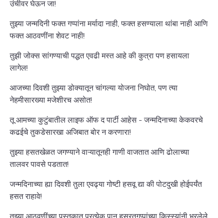
उंचीवर घेऊन जा!
तुझ्या जन्मदिनी फक्त गप्पांना मर्यादा नाही, फक्त हसण्याला थांबा नाही आणि
फक्त आठवणींना शेवट नाही!
तुझी जोक्स सांगण्याची पद्धत एवढी मस्त आहे की कुत्रा पण हसायला
लागेल!
आजच्या दिवशी तुझ्या डोक्यातून चांगल्या योजना निघोत, पण त्या
नेहमीसारख्या मजेशीरच असोत!
तू आमच्या कुटुंबातील लाइफ ऑफ द पार्टी आहेस - जन्मदिनाच्या केकवरचे
कढईचे तुकडेसारखा अजिबात बोर न करणारा!
तुझ्या हसतखेळत जगण्याने वाऱ्यातूनही गाणी वाजतात आणि ढोलाच्या
तालवर पावसे पडतात!
जन्मदिनाच्या ह्या दिवशी तुला एवढ्या गोष्टी हसवू द्या की पोटदुखी होईपर्यंत
हसत राहावे!
तुझ्या आठवणींच्या पुस्तकात प्रत्येक पान हसरतगप्पांच्या किस्स्यांनी भरलेले