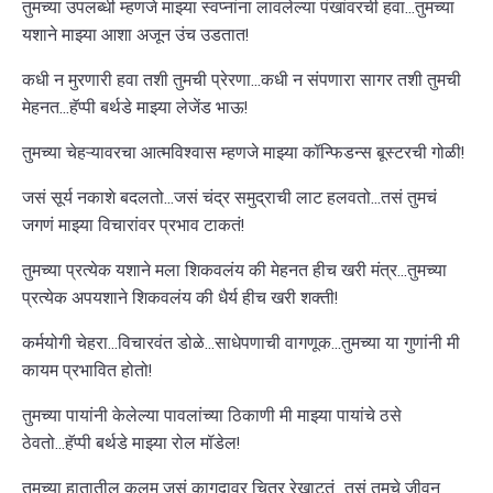
तुमच्या उपलब्धी म्हणजे माझ्या स्वप्नांना लावलेल्या पंखांवरची हवा...तुमच्या
यशाने माझ्या आशा अजून उंच उडतात!
कधी न मुरणारी हवा तशी तुमची प्रेरणा...कधी न संपणारा सागर तशी तुमची
मेहनत...हॅप्पी बर्थडे माझ्या लेजेंड भाऊ!
तुमच्या चेहऱ्यावरचा आत्मविश्वास म्हणजे माझ्या कॉन्फिडन्स बूस्टरची गोळी!
जसं सूर्य नकाशे बदलतो...जसं चंद्र समुद्राची लाट हलवतो...तसं तुमचं
जगणं माझ्या विचारांवर प्रभाव टाकतं!
तुमच्या प्रत्येक यशाने मला शिकवलंय की मेहनत हीच खरी मंत्र...तुमच्या
प्रत्येक अपयशाने शिकवलंय की धैर्य हीच खरी शक्ती!
कर्मयोगी चेहरा...विचारवंत डोळे...साधेपणाची वागणूक...तुमच्या या गुणांनी मी
कायम प्रभावित होतो!
तुमच्या पायांनी केलेल्या पावलांच्या ठिकाणी मी माझ्या पायांचे ठसे
ठेवतो...हॅप्पी बर्थडे माझ्या रोल मॉडेल!
तुमच्या हातातील कलम जसं कागदावर चित्र रेखाटतं...तसं तुमचे जीवन