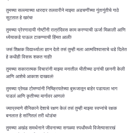
तुमच्या सल्ल्याच्या धारदार तलवारीने माझ्या अडचणींच्या गुंतागुंतीचे गाठे
सुटतात हे खरंच!
तुमच्या प्रेरणादायी गोष्टींनी रात्रंदिवस काम करण्याची ऊर्जा मिळाली आणि
ध्येयाकडे पाऊल टाकण्याची हिंमत आली!
जसं शिक्षक विद्यार्थ्याला ज्ञान देतो तसं तुम्ही मला आत्मविश्वासाचे धडे दिलेत
हे कधीही विसरू शकत नाही!
तुमच्या सकारात्मक विचारांनी माझ्या मनातील भीतीच्या ढगांची छाननी केली
आणि आशेचे आकाश दाखवलं!
तुमच्या प्रेमळ टोमण्यांनी निष्क्रियतेच्या बुरूजातून बाहेर पडायला भाग
पाडलं आणि कृतीच्या मार्गावर आणलं!
ज्याप्रमाणे सैनिकाने देशाचे रक्षण केलं तसं तुम्ही माझ्या स्वप्नांचे रक्षक
बनलात हे सांगितलं तरी थोडंच!
तुमच्या अखंड समर्थनाने जीवनाच्या सगळ्या स्पर्धांमध्ये विजेत्यासारखं