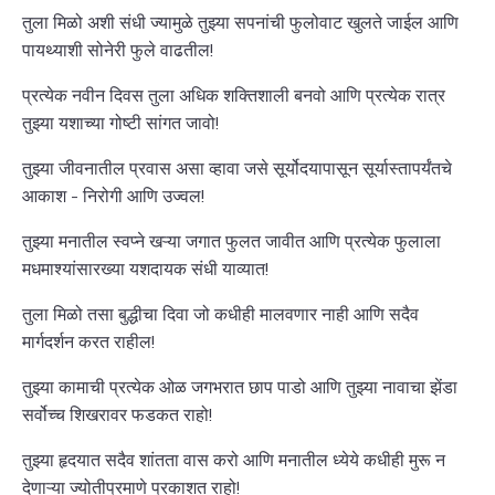
तुला मिळो अशी संधी ज्यामुळे तुझ्या सपनांची फुलोवाट खुलते जाईल आणि
पायथ्याशी सोनेरी फुले वाढतील!
प्रत्येक नवीन दिवस तुला अधिक शक्तिशाली बनवो आणि प्रत्येक रात्र
तुझ्या यशाच्या गोष्टी सांगत जावो!
तुझ्या जीवनातील प्रवास असा व्हावा जसे सूर्योदयापासून सूर्यास्तापर्यंतचे
आकाश - निरोगी आणि उज्वल!
तुझ्या मनातील स्वप्ने खऱ्या जगात फुलत जावीत आणि प्रत्येक फुलाला
मधमाश्यांसारख्या यशदायक संधी याव्यात!
तुला मिळो तसा बुद्धीचा दिवा जो कधीही मालवणार नाही आणि सदैव
मार्गदर्शन करत राहील!
तुझ्या कामाची प्रत्येक ओळ जगभरात छाप पाडो आणि तुझ्या नावाचा झेंडा
सर्वोच्च शिखरावर फडकत राहो!
तुझ्या हृदयात सदैव शांतता वास करो आणि मनातील ध्येये कधीही मुरू न
देणाऱ्या ज्योतीप्रमाणे प्रकाशत राहो!