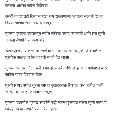
जगाला आशेचा संदेश पोहोचवा!
अगदी वादळातही दिव्यासारखा मार्ग दाखवणाऱ्या भावाला सलामी देत हा
दिवस त्याच्या सन्मानार्थ झगमगू द्या!
तुमच्या प्रत्येक श्वासातून नवीन संधींचा पगडा जाणवतो आणि हेच तुमचे
जगाला देणगीचे सामर्थ्य आहे!
डोंगराएवढ्या संकल्पांना स्पर्श करणाऱ्या भावाला म्हणू की जीवनातील
प्रत्येक पाऊल नवीन यशाची ग्वाही देत जावो!
तुमच्या क्षमतेचा दिवा कधीच मंद होऊ नये आणि तो इतरांना मार्गदर्शन करत
राहील यावर विश्वास ठेवा!
प्रत्येक अडचणीत तुमचा आधार वृक्षासारखा निश्चल उभा राहील याची
खात्री देणारा हा जन्मदिन असू द्या!
तुमच्या हातातील प्रेमळ स्पर्शाने माझे स्वप्ने फुलतात तसेच तुमचे स्वतःचे
ध्येयही खऱ्या अर्थाने प्रकाशित व्हावे!