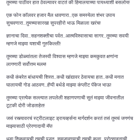
तुमच्या पाठीवर हात ठेवल्यावर वाटतं की हिमालयाच्या पायथ्याशी बसलोय!
एक फोन कॉलवर हजार मैल धावणारा...एक समस्येला शंभर उपाय
सुचवणारा...तुमच्यासारखा सुपरहीरो भाऊ मिळाला खरंच!
ज्ञानाचा दिवा...सहनशक्तीचा पर्वत...आत्मविश्वासाचा सागर...तुमच्या सवयी
म्हणजे माझ्या यशाची गुरुकिल्ली!
तुमच्या डोळ्यांतला तेजस्वी विश्वास म्हणजे माझ्या कमकुवत क्षणांना
लागणारी सर्वोत्तम मलम!
कधी कंबरेत बांधायची शिस्त...कधी खांद्यावर ठेवायचा हात...कधी मनात
घालायची गोड आठवण...हॅप्पी बर्थडे माझ्या कंप्लीट पॅकेज भाऊ!
तुमच्या प्रत्येक सल्ल्यात लपलेली शहाणपणाची सुतं माझ्या जीवनातील
टूटकी दोरी जोडताहेत!
जसं रस्त्यावरचं स्ट्रीटलाइट ड्रायव्हर्सना मार्गदर्शन करतं तसं तुमचं जगणंच
माझ्यासाठी प्रेरणादायी मॅप!
धडा शिकवायची तुमची पद्धत...समजावण्याची तुमची कला...प्रोत्साहनाची