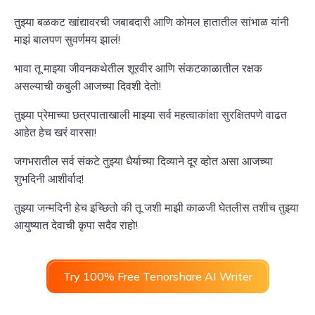
तुझ्या बळकट खांद्यावरची जबाबदारी आणि कोमल हातातील सांभाळ यांनी
माझं बालपण सुवर्णमय झालं!
भावा तू माझ्या जीवनकथेतील शूरवीर आणि संकटकाळातील रक्षक
असल्याची कबुली आजच्या दिवशी देतो!
तुझ्या प्रेमाच्या छत्रपाताखाली माझ्या सर्व महत्वाकांक्षा सुरक्षितपणे वाढत
आहेत हेच खरं वारसा!
जगभरातील सर्व संकटे तुझ्या धैर्याच्या दिव्याने दूर व्होत असा आजच्या
शुभदिनी आशीर्वाद!
तुझ्या जन्मदिनी हेच इच्छितो की तू जशी माझी काळजी घेतलीस तशीच तुझ्या
आयुष्यात देवाची कृपा सदैव राहो!
Try 100% Free Tenorshare AI Writer