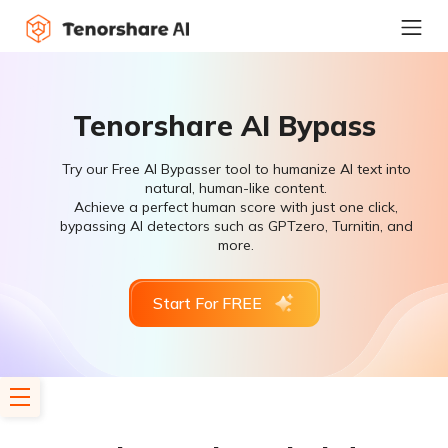
Tenorshare AI Bypass
Try our Free AI Bypasser tool to humanize AI text into
natural, human-like content.
Achieve a perfect human score with just one click,
bypassing AI detectors such as GPTzero, Turnitin, and
more.
Start For FREE