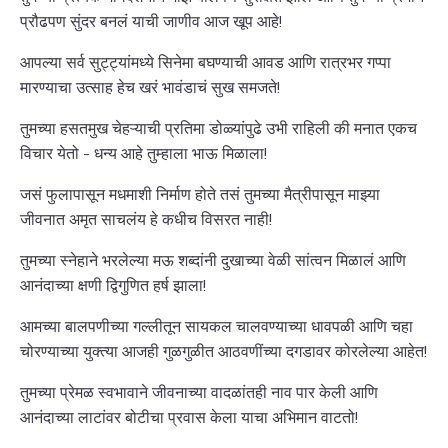
प्रौढपण सुंदर बनलं याची जाणीव आज खूप आहे!
आपल्या सर्व सुट्ट्यांमध्ये सिनेमा बघण्याची आवड आणि रात्रभर गप्पा
मारण्याचा उत्साह हेच खरं भावंडाचं सुख समजते!
तुमच्या हसतमुख चेहऱ्याची प्रतिमा डोळ्यांपुढे उभी राहिली की मनात एकच
विचार येतो - धन्य आहे तुम्हाला भाऊ मिळाला!
जसं फुलापासून मधमाशी निर्माण होते तसं तुमच्या मैत्रीपासून माझ्या
जीवनात अमृत साचलंय हे कधीच विसरत नाही!
तुमच्या स्नेहाने भरलेल्या मऊ शब्दांनी दुखाच्या वेळी सांत्वन मिळालं आणि
आनंदाच्या क्षणी द्विगुणित हर्ष झाला!
आमच्या बालपणीच्या गल्लीतून सायकल चालवण्याच्या धावपळी आणि चहा
चोरण्याच्या युक्त्या आजही गुळगुळीत आठवणींच्या दगडावर कोरलेल्या आहेत!
तुमच्या प्रेमळ स्वभावाने जीवनाच्या वादळांतही नाव पार केली आणि
आनंदाच्या लाटांवर बोटीचा प्रवास केला याचा अभिमान वाटतो!