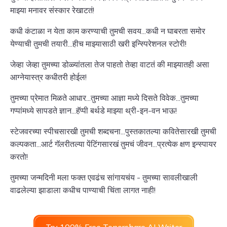
माझ्या मनावर संस्कार रेखाटतं!
कधी कंटाळा न येता काम करण्याची तुमची सवय...कधी न घाबरता समोर
येण्याची तुमची तयारी...हीच माझ्यासाठी खरी इन्स्पिरेशनल स्टोरी!
जेव्हा जेव्हा तुमच्या डोळ्यांतला तेज पाहतो तेव्हा वाटतं की माझ्यातही असा
आग्नेयास्त्र कधीतरी होईल!
तुमच्या प्रेमात मिळते आधार...तुमच्या आज्ञा मध्ये दिसते विवेक...तुमच्या
गप्पांमध्ये सापडते ज्ञान...हॅप्पी बर्थडे माझ्या थ्री-इन-वन भाऊ!
स्टेजवरच्या स्पीचसारखी तुमची शब्दचना...पुस्तकातल्या कवितेसारखी तुमची
कल्पकता...आर्ट गॅलरीतल्या पेंटिंगसारखं तुमचं जीवन...प्रत्येक क्षण इन्स्पायर
करतो!
तुमच्या जन्मदिनी मला फक्त एवढंच सांगायचंय - तुमच्या सावलीखाली
वाढलेल्या झाडाला कधीच पाण्याची चिंता लागत नाही!
Try 100% Free Tenorshare AI Writer