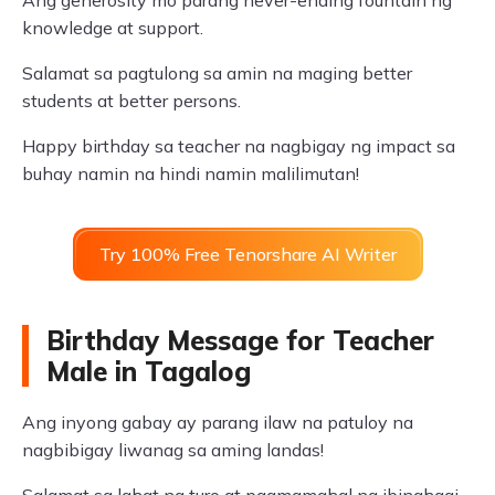
Ang generosity mo parang never-ending fountain ng
knowledge at support.
Salamat sa pagtulong sa amin na maging better
students at better persons.
Happy birthday sa teacher na nagbigay ng impact sa
buhay namin na hindi namin malilimutan!
Try 100% Free Tenorshare AI Writer
Birthday Message for Teacher
Male in Tagalog
Ang inyong gabay ay parang ilaw na patuloy na
nagbibigay liwanag sa aming landas!