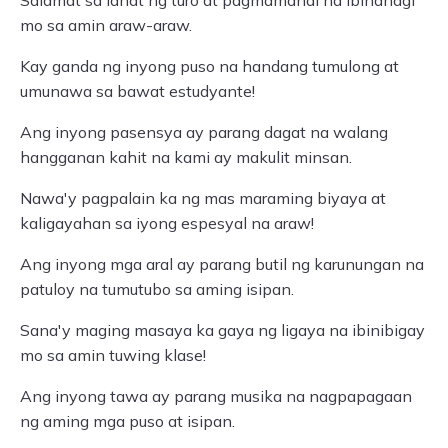
Salamat sa lahat ng turo at pagmamahal na ibinahagi
mo sa amin araw-araw.
Kay ganda ng inyong puso na handang tumulong at
umunawa sa bawat estudyante!
Ang inyong pasensya ay parang dagat na walang
hangganan kahit na kami ay makulit minsan.
Nawa'y pagpalain ka ng mas maraming biyaya at
kaligayahan sa iyong espesyal na araw!
Ang inyong mga aral ay parang butil ng karunungan na
patuloy na tumutubo sa aming isipan.
Sana'y maging masaya ka gaya ng ligaya na ibinibigay
mo sa amin tuwing klase!
Ang inyong tawa ay parang musika na nagpapagaan
ng aming mga puso at isipan.