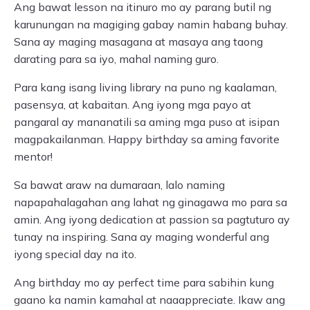
Ang bawat lesson na itinuro mo ay parang butil ng
karunungan na magiging gabay namin habang buhay.
Sana ay maging masagana at masaya ang taong
darating para sa iyo, mahal naming guro.
Para kang isang living library na puno ng kaalaman,
pasensya, at kabaitan. Ang iyong mga payo at
pangaral ay mananatili sa aming mga puso at isipan
magpakailanman. Happy birthday sa aming favorite
mentor!
Sa bawat araw na dumaraan, lalo naming
napapahalagahan ang lahat ng ginagawa mo para sa
amin. Ang iyong dedication at passion sa pagtuturo ay
tunay na inspiring. Sana ay maging wonderful ang
iyong special day na ito.
Ang birthday mo ay perfect time para sabihin kung
gaano ka namin kamahal at naaappreciate. Ikaw ang