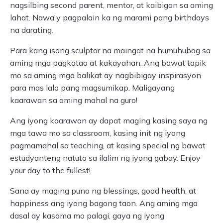
nagsilbing second parent, mentor, at kaibigan sa aming
lahat. Nawa'y pagpalain ka ng marami pang birthdays
na darating.
Para kang isang sculptor na maingat na humuhubog sa
aming mga pagkatao at kakayahan. Ang bawat tapik
mo sa aming mga balikat ay nagbibigay inspirasyon
para mas lalo pang magsumikap. Maligayang
kaarawan sa aming mahal na guro!
Ang iyong kaarawan ay dapat maging kasing saya ng
mga tawa mo sa classroom, kasing init ng iyong
pagmamahal sa teaching, at kasing special ng bawat
estudyanteng natuto sa ilalim ng iyong gabay. Enjoy
your day to the fullest!
Sana ay maging puno ng blessings, good health, at
happiness ang iyong bagong taon. Ang aming mga
dasal ay kasama mo palagi, gaya ng iyong