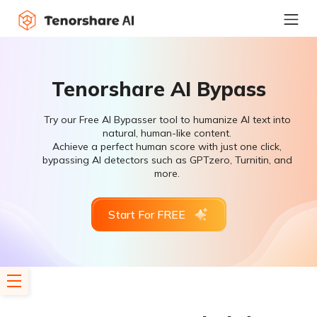
Tenorshare AI Bypass
Try our Free AI Bypasser tool to humanize AI text into
natural, human-like content.
Achieve a perfect human score with just one click,
bypassing AI detectors such as GPTzero, Turnitin, and
more.
Start For FREE