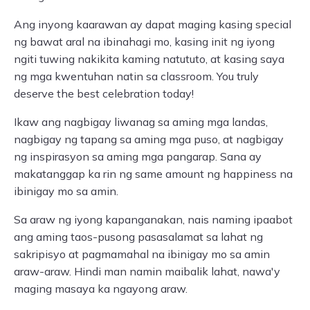
Ang inyong kaarawan ay dapat maging kasing special
ng bawat aral na ibinahagi mo, kasing init ng iyong
ngiti tuwing nakikita kaming natututo, at kasing saya
ng mga kwentuhan natin sa classroom. You truly
deserve the best celebration today!
Ikaw ang nagbigay liwanag sa aming mga landas,
nagbigay ng tapang sa aming mga puso, at nagbigay
ng inspirasyon sa aming mga pangarap. Sana ay
makatanggap ka rin ng same amount ng happiness na
ibinigay mo sa amin.
Sa araw ng iyong kapanganakan, nais naming ipaabot
ang aming taos-pusong pasasalamat sa lahat ng
sakripisyo at pagmamahal na ibinigay mo sa amin
araw-araw. Hindi man namin maibalik lahat, nawa'y
maging masaya ka ngayong araw.