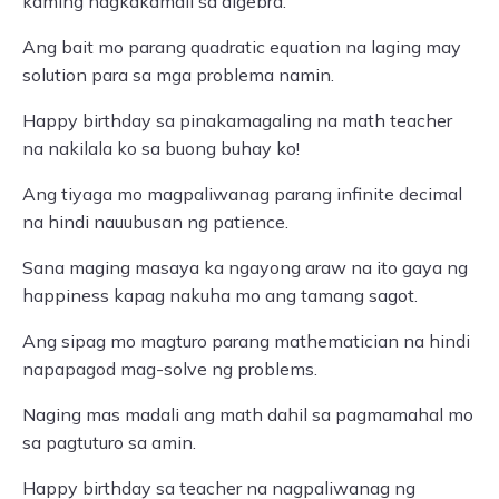
kaming nagkakamali sa algebra.
Ang bait mo parang quadratic equation na laging may
solution para sa mga problema namin.
Happy birthday sa pinakamagaling na math teacher
na nakilala ko sa buong buhay ko!
Ang tiyaga mo magpaliwanag parang infinite decimal
na hindi nauubusan ng patience.
Sana maging masaya ka ngayong araw na ito gaya ng
happiness kapag nakuha mo ang tamang sagot.
Ang sipag mo magturo parang mathematician na hindi
napapagod mag-solve ng problems.
Naging mas madali ang math dahil sa pagmamahal mo
sa pagtuturo sa amin.
Happy birthday sa teacher na nagpaliwanag ng