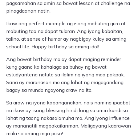
pagsamahan sa amin sa bawat lesson at challenge na
pinagdaanan natin.
Ikaw ang perfect example ng isang mabuting guro at
mabuting tao na dapat tularan. Ang iyong kabaitan,
talino, at sense of humor ay nagbigay kulay sa aming
school life. Happy birthday sa aming idol!
Ang bawat birthday mo ay dapat maging reminder
kung gaano ka kahalaga sa buhay ng bawat
estudyanteng natuto sa ilalim ng iyong mga pakpak.
Sana ay maranasan mo ang lahat ng magagandang
bagay sa mundo ngayong araw na ito.
Sa araw ng iyong kapanganakan, nais naming ipaabot
na ikaw ay isang blessing hindi lang sa amin kundi sa
lahat ng taong nakasalamuha mo. Ang iyong influence
ay mananatili magpakailanman. Maligayang kaarawan
mula sa aming mga puso!