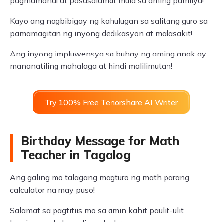
pagmamahal at pasasalamat mula sa aming pamilya!
Kayo ang nagbibigay ng kahulugan sa salitang guro sa
pamamagitan ng inyong dedikasyon at malasakit!
Ang inyong impluwensya sa buhay ng aming anak ay
mananatiling mahalaga at hindi malilimutan!
Try 100% Free Tenorshare AI Writer
Birthday Message for Math
Teacher in Tagalog
Ang galing mo talagang magturo ng math parang
calculator na may puso!
Salamat sa pagtitiis mo sa amin kahit paulit-ulit