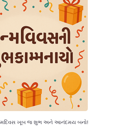
ન્મદિવસ ખૂબ જ શુભ અને આનંદમય બનો!