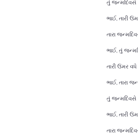
તું જન્મદિવસ
ભાઈ, તારી ઉં
તારા જન્મદિ
ભાઈ, તું જન્
તારી ઉંમર વધ
ભાઈ, તારા જ
તું જન્મદિવસ
ભાઈ, તારી ઉં
તારા જન્મદિવ