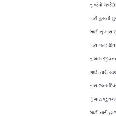
તું જેવો મજે
તારી હસતી મુખ
ભાઈ, તું મારા
તારા જન્મદિવ
તું મારા જીવનન
ભાઈ, તારી સાથ
તારા જન્મદિવ
તું મારા જીવ
ભાઈ, તારી હા