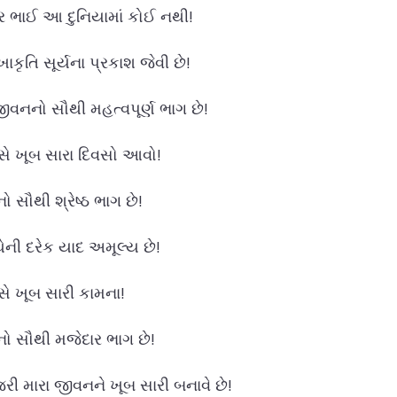
દાર ભાઈ આ દુનિયામાં કોઈ નથી!
ાકૃતિ સૂર્યના પ્રકાશ જેવી છે!
 જીવનનો સૌથી મહત્વપૂર્ણ ભાગ છે!
સે ખૂબ સારા દિવસો આવો!
ો સૌથી શ્રેષ્ઠ ભાગ છે!
ેની દરેક યાદ અમૂલ્ય છે!
સે ખૂબ સારી કામના!
નનો સૌથી મજેદાર ભાગ છે!
જરી મારા જીવનને ખૂબ સારી બનાવે છે!