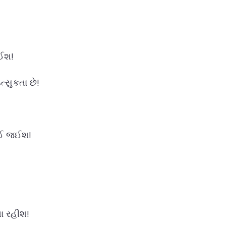
ઈશ!
્સુકતા છે!
ખાઈ જઈશ!
ા રહીશ!