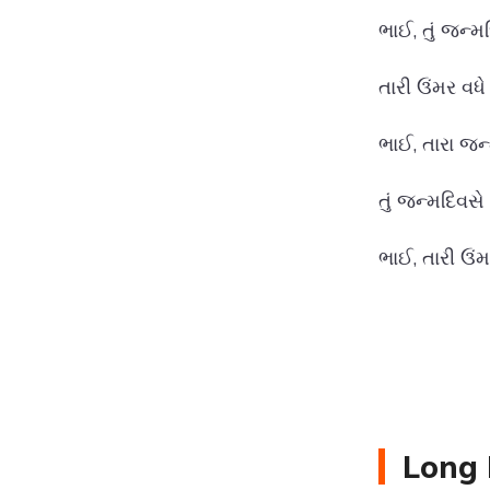
ભાઈ, તું જન્મ
તારી ઉંમર વધે
ભાઈ, તારા જન
તું જન્મદિવસ
ભાઈ, તારી ઉં
Long 