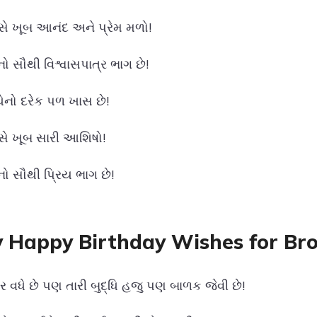
સે ખૂબ આનંદ અને પ્રેમ મળો!
નો સૌથી વિશ્વાસપાત્ર ભાગ છે!
થેનો દરેક પળ ખાસ છે!
સે ખૂબ સારી આશિષો!
નો સૌથી પ્રિય ભાગ છે!
 Happy Birthday Wishes for Brot
મર વધે છે પણ તારી બુદ્ધિ હજુ પણ બાળક જેવી છે!