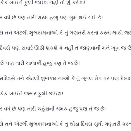
ે કેક ખાઈને ફુલી જઈશ નહીં તો શું કરીશ!
મર વધે છે પણ તારી શરમ હજુ પણ ગુમ થઈ ગઈ છે!
વસે તને એટલી શુભકામનાઓ કે તું ગણતરી કરતા કરતા થાકી જ
મદિવસે પણ સવારે ઊઠી શકશે કે નહીં તે જાણવાની મને ખૂબ જ ઉત
ે છે પણ તારી ચાલાકી હજુ પણ તે જ છે!
ન્મદિવસે તને એટલી શુભકામનાઓ કે તું ગૂગલ મેપ પર પણ દે
ે કેક ખાઈને જરૂર ફુલી જઈશ!
મર વધે છે પણ તારી ચહેરાની ચમક હજુ પણ તે જ છે!
સે તને એટલી શુભકામનાઓ કે તું થોડા દિવસ સુધી ગણતરી કરત