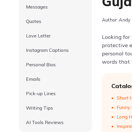
Guja
Messages
Author: Andy
Quotes
Love Letter
Looking for
protective e
Instagram Captions
personal to
words that t
Personal Bios
Emails
Catalo
Pick-up Lines
Short 
Funny 
Writing Tips
Long H
AI Tools Reviews
Inspira