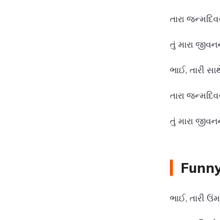
તારા જન્મદિવ
તું મારા જીવન
ભાઈ, તારી સા
તારા જન્મદિવ
તું મારા જીવન
Funny
ભાઈ, તારી ઉં