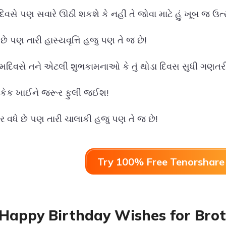
દિવસે પણ સવારે ઊઠી શકશે કે નહીં તે જોવા માટે હું ખૂબ જ ઉત્સ
 છે પણ તારી હાસ્યવૃત્તિ હજુ પણ તે જ છે!
્મદિવસે તને એટલી શુભકામનાઓ કે તું થોડા દિવસ સુધી ગણતર
ે કેક ખાઈને જરૂર ફુલી જઈશ!
મર વધે છે પણ તારી ચાલાકી હજુ પણ તે જ છે!
Try 100% Free Tenorshare 
Happy Birthday Wishes for Broth