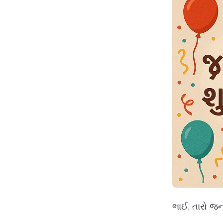
ભાઈ, તારો જ