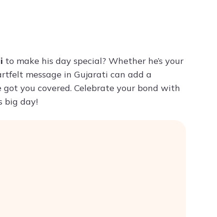
Try ChatPDF For Free
ti
to make his day special? Whether he’s your
artfelt message in Gujarati can add a
ve got you covered. Celebrate your bond with
s big day!