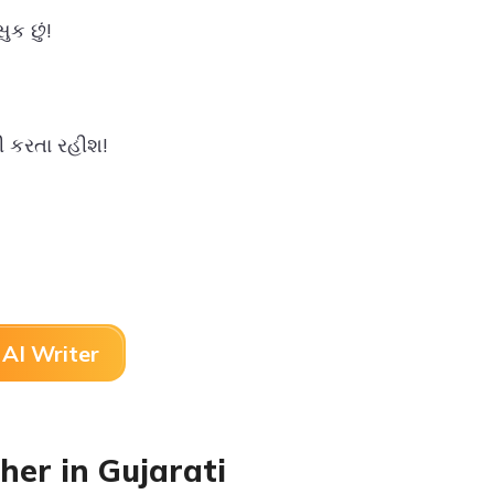
ુક છું!
ી કરતા રહીશ!
AI Writer
er in Gujarati