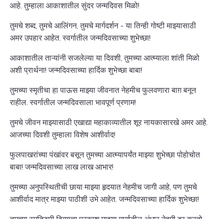
आहे. तुम्हाला आकाशातील सुंदर जन्मदिवस मिळो!
तुमचे शब्द, तुमचे आलिंगन, तुमचे मार्गदर्शन - या तिन्ही गोष्टी माझ्यासाठी
अमर उपहार आहेत. स्वर्गातील जन्मदिवसाच्या शुभेच्छा!
आकाशातील ताऱ्यांनी सजलेल्या या दिवशी, तुमच्या आत्म्याला शांती मिळो
अशी प्रार्थना! जन्मदिवसाच्या हार्दिक शुभेच्छा बाबा!
तुमच्या स्मृतीचा हा पाऊस माझ्या जीवनात नेहमीच फुलवणारा बाग़ बनून
राहील. स्वर्गातील जन्मदिवसाला भावपूर्ण प्रणाम!
तुमचे जीवन माझ्यासाठी एखाद्या महाकाव्यातील शूर नायकासारखे अमर आहे.
आजच्या दिवशी तुम्हाला विशेष आशीर्वाद!
फुलपाखरांच्या पंखांवर बसून तुमच्या आत्म्यापर्यंत माझ्या शुभेच्छा पोहोचोत
बाबा! जन्मदिवसाच्या लाख लाख आभार!
तुमच्या अनुपस्थितीची छाया माझ्या हृदयात नेहमीच जागी आहे, पण तुमचे
आशीर्वाद मात्र माझ्या पाठीशी उभे आहेत. जन्मदिवसाच्या हार्दिक शुभेच्छा!
तुमच्या स्मृतिरुपी दिव्याचा प्रकाश माझ्या मार्गातील अंधार नेहमी दूर करतो.