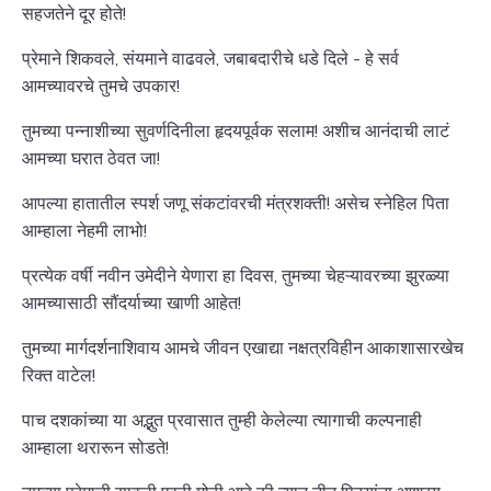
सहजतेने दूर होते!
प्रेमाने शिकवले, संयमाने वाढवले, जबाबदारीचे धडे दिले - हे सर्व
आमच्यावरचे तुमचे उपकार!
तुमच्या पन्नाशीच्या सुवर्णदिनीला हृदयपूर्वक सलाम! अशीच आनंदाची लाटं
आमच्या घरात ठेवत जा!
आपल्या हातातील स्पर्श जणू संकटांवरची मंत्रशक्ती! असेच स्नेहिल पिता
आम्हाला नेहमी लाभो!
प्रत्येक वर्षी नवीन उमेदीने येणारा हा दिवस, तुमच्या चेहऱ्यावरच्या झुरळ्या
आमच्यासाठी सौंदर्याच्या खाणी आहेत!
तुमच्या मार्गदर्शनाशिवाय आमचे जीवन एखाद्या नक्षत्रविहीन आकाशासारखेच
रिक्त वाटेल!
पाच दशकांच्या या अद्भुत प्रवासात तुम्ही केलेल्या त्यागाची कल्पनाही
आम्हाला थरारून सोडते!