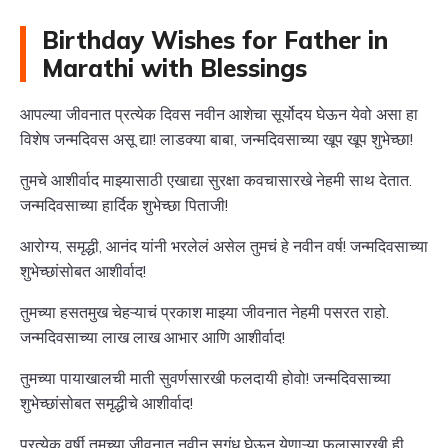
Birthday Wishes for Father in
Marathi with Blessings
आपल्या जीवनात प्रत्येक दिवस नवीन आशेचा सूर्योदय घेऊन येवो असा हा
विशेष जन्मदिवस असू द्या! लाडक्या बाबा, जन्मदिवसाच्या खूप खूप शुभेच्छा!
तुमचे आशीर्वाद माझ्यासाठी एखाद्या सुरक्षा कवचासारखे नेहमी साथ देतात.
जन्मदिवसाच्या हार्दिक शुभेच्छा पिताजी!
आरोग्य, समृद्धी, आनंद यांनी भरलेलं असेल तुमचं हे नवीन वर्ष! जन्मदिवसाच्या
शुभेच्छांसोबत आशीर्वाद!
तुमच्या हसतमुख चेहऱ्याचं प्रकाश माझ्या जीवनात नेहमी पसरत राहो.
जन्मदिवसाच्या लाख लाख आभार आणि आशीर्वाद!
तुमच्या पायाखालची माती सुवर्णसारखी फलदायी होवो! जन्मदिवसाच्या
शुभेच्छांसोबत समृद्धीचे आशीर्वाद!
प्रत्येक वर्षी तुमच्या जीवनात नवीन सुगंध घेऊन येणाऱ्या फुलासारखी ही