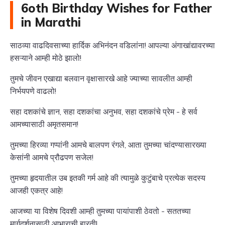
6oth Birthday Wishes for Father
in Marathi
साठव्या वाढदिवसाच्या हार्दिक अभिनंदन वडिलांना! आपल्या अंगाखांद्यावरच्या
हसऱ्याने आम्ही मोठे झालो!
तुमचे जीवन एखाद्या बलवान वृक्षासारखे आहे ज्याच्या सावलीत आम्ही
निर्भयपणे वाढलो!
सहा दशकांचे ज्ञान, सहा दशकांचा अनुभव, सहा दशकांचे प्रेम - हे सर्व
आमच्यासाठी अमृतसमान!
तुमच्या हिरव्या गप्पांनी आमचे बालपण रंगले, आता तुमच्या चांदण्यासारख्या
केसांनी आमचे प्रौढपण सजेल!
तुमच्या हृदयातील उब इतकी गर्म आहे की त्यामुळे कुटुंबाचे प्रत्येक सदस्य
आजही एकत्र आहे!
आजच्या या विशेष दिवशी आम्ही तुमच्या पायांपाशी ठेवतो - सततच्या
मार्गदर्शनासाठी आभाराची हारती!