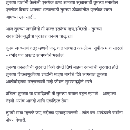
तुमच्या हातांनी केलेली प्रत्येक कष्ट आमच्या सुखासाठी तुमच्या मनातील
प्रत्येक विचार आमच्या भल्यासाठी तुमच्या डोळ्यांतील प्रत्येक स्वप्न
आमच्या उद्यासाठी...
आज तुमच्या जन्मदिनी मी फक्त इतकेच म्हणू इच्छितो - तुमच्या
सद्सद्विवेकबुद्धीचा प्रकाश कायम चालू द्या!
तुमचं जगण्याचं तंत्र म्हणजे जणू शांत पाण्यात असलेल्या सुपीक माशासारखं
- गंभीर पण अफाट सामर्थ्याने भरलेलं.
तुमच्या काळजीची सुरवात जिथे संपते तिथे माझ्या स्वप्नांची सुरुवात होते
तुमच्या शिकवणुकीच्या शब्दांनी माझ्या मार्गाचे दिवे लागतात तुमच्या
आशीर्वादाच्या छत्राखाली माझे जीवन सुखसमृद्धीने भरते...
वडिला तुमच्या या वाढदिवसी मी तुमच्या पायात पडून म्हणतो - आम्हाला
नेहमी असंच आनंदी आणि एकत्रित ठेवा!
तुमची माया म्हणजे जणू नदीच्या प्रवाहासारखी - शांत पण अखंडपणे सर्वांना
पोषण देणारी.