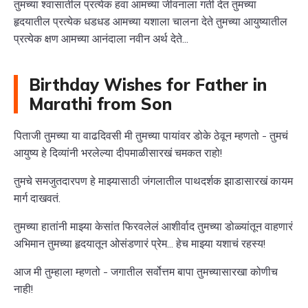
तुमच्या श्वासातील प्रत्येक हवा आमच्या जीवनाला गती देत तुमच्या
हृदयातील प्रत्येक धडधड आमच्या यशाला चालना देते तुमच्या आयुष्यातील
प्रत्येक क्षण आमच्या आनंदाला नवीन अर्थ देते...
Birthday Wishes for Father in
Marathi from Son
पिताजी तुमच्या या वाढदिवसी मी तुमच्या पायांवर डोके ठेवून म्हणतो - तुमचं
आयुष्य हे दिव्यांनी भरलेल्या दीपमाळीसारखं चमकत राहो!
तुमचे समजुतदारपण हे माझ्यासाठी जंगलातील पाथदर्शक झाडासारखं कायम
मार्ग दाखवतं.
तुमच्या हातांनी माझ्या केसांत फिरवलेलं आशीर्वाद तुमच्या डोळ्यांतून वाहणारं
अभिमान तुमच्या हृदयातून ओसंडणारं प्रेम... हेच माझ्या यशाचं रहस्य!
आज मी तुम्हाला म्हणतो - जगातील सर्वोत्तम बापा तुमच्यासारखा कोणीच
नाही!