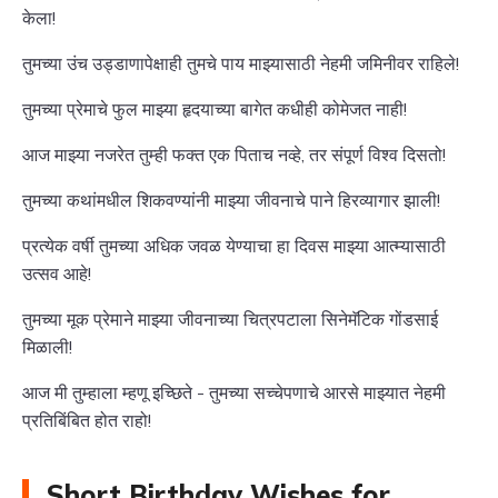
केला!
तुमच्या उंच उड्डाणापेक्षाही तुमचे पाय माझ्यासाठी नेहमी जमिनीवर राहिले!
तुमच्या प्रेमाचे फुल माझ्या हृदयाच्या बागेत कधीही कोमेजत नाही!
आज माझ्या नजरेत तुम्ही फक्त एक पिताच नव्हे, तर संपूर्ण विश्व दिसतो!
तुमच्या कथांमधील शिकवण्यांनी माझ्या जीवनाचे पाने हिरव्यागार झाली!
प्रत्येक वर्षी तुमच्या अधिक जवळ येण्याचा हा दिवस माझ्या आत्म्यासाठी
उत्सव आहे!
तुमच्या मूक प्रेमाने माझ्या जीवनाच्या चित्रपटाला सिनेमॅटिक गोंडसाई
मिळाली!
आज मी तुम्हाला म्हणू इच्छिते - तुमच्या सच्चेपणाचे आरसे माझ्यात नेहमी
प्रतिबिंबित होत राहो!
Short Birthday Wishes for