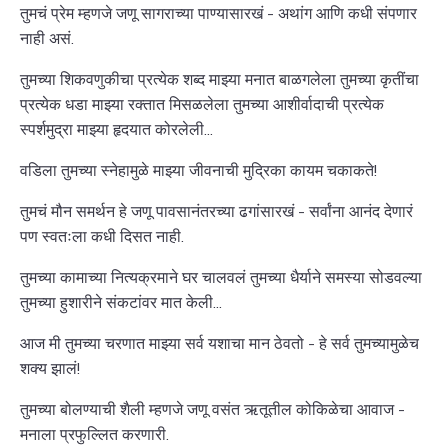
तुमचं प्रेम म्हणजे जणू सागराच्या पाण्यासारखं - अथांग आणि कधी संपणार
नाही असं.
तुमच्या शिकवणुकीचा प्रत्येक शब्द माझ्या मनात बाळगलेला तुमच्या कृतींचा
प्रत्येक धडा माझ्या रक्तात मिसळलेला तुमच्या आशीर्वादाची प्रत्येक
स्पर्शमुद्रा माझ्या हृदयात कोरलेली...
वडिला तुमच्या स्नेहामुळे माझ्या जीवनाची मुद्रिका कायम चकाकते!
तुमचं मौन समर्थन हे जणू पावसानंतरच्या ढगांसारखं - सर्वांना आनंद देणारं
पण स्वतःला कधी दिसत नाही.
तुमच्या कामाच्या नित्यक्रमाने घर चालवलं तुमच्या धैर्याने समस्या सोडवल्या
तुमच्या हुशारीने संकटांवर मात केली...
आज मी तुमच्या चरणात माझ्या सर्व यशाचा मान ठेवतो - हे सर्व तुमच्यामुळेच
शक्य झालं!
तुमच्या बोलण्याची शैली म्हणजे जणू वसंत ऋतूतील कोकिळेचा आवाज -
मनाला प्रफुल्लित करणारी.