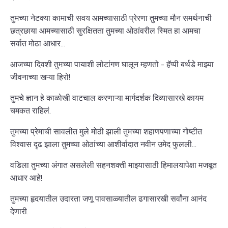
तुमच्या नेटक्या कामाची सवय आमच्यासाठी प्रेरणा तुमच्या मौन समर्थनाची
छत्रछाया आमच्यासाठी सुरक्षितता तुमच्या ओठांवरील स्मित हा आमचा
सर्वात मोठा आधार...
आजच्या दिवशी तुमच्या पायाशी लोटांगण घालून म्हणतो - हॅप्पी बर्थडे माझ्या
जीवनाच्या खऱ्या हिरो!
तुमचे ज्ञान हे काळोखी वाटचाल करणाऱ्या मार्गदर्शक दिव्यासारखे कायम
चमकत राहिलं.
तुमच्या प्रेमाची सावलीत मुले मोठी झाली तुमच्या शहाणपणाच्या गोष्टीत
विश्वास दृढ झाला तुमच्या ओठांच्या आशीर्वादात नवीन उमेद फुलली...
वडिला तुमच्या अंगात असलेली सहनशक्ती माझ्यासाठी हिमालयापेक्षा मजबूत
आधार आहे!
तुमच्या हृदयातील उदारता जणू पावसाळ्यातील ढगासारखी सर्वांना आनंद
देणारी.