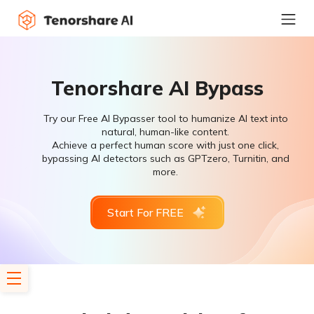
Tenorshare AI Bypass
Try our Free AI Bypasser tool to humanize AI text into
natural, human-like content.
Achieve a perfect human score with just one click,
bypassing AI detectors such as GPTzero, Turnitin, and
more.
Start For FREE