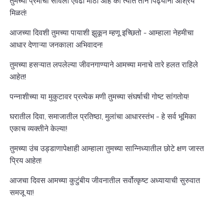
तुमच्या प्रेमाची सावली एवढी मोठी आहे की त्यात तीन पिढ्यांना आश्रय
मिळतं!
आजच्या दिवशी तुमच्या पायाशी झुकून म्हणू इच्छितो - आम्हाला नेहमीचा
आधार देणाऱ्या जनकाला अभिवादन!
तुमच्या हसऱ्यात लपलेल्या जीवनगाण्याने आमच्या मनाचे तारे हलत राहिले
आहेत!
पन्नाशीच्या या मुकुटावर प्रत्येक मणी तुमच्या संघर्षाची गोष्ट सांगतोय!
घरातील दिवा, समाजातील प्रतिष्ठा, मुलांचा आधारस्तंभ - हे सर्व भूमिका
एकाच व्यक्तीने केल्या!
तुमच्या उंच उड्डाणापेक्षाही आम्हाला तुमच्या सान्निध्यातील छोटे क्षण जास्त
प्रिय आहेत!
आजचा दिवस आमच्या कुटुंबीय जीवनातील सर्वोत्कृष्ट अध्यायाची सुरुवात
समजू या!