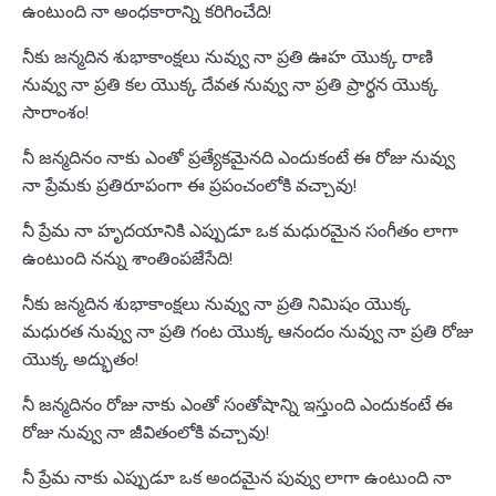
ఉంటుంది నా అంధకారాన్ని కరిగించేది!
నీకు జన్మదిన శుభాకాంక్షలు నువ్వు నా ప్రతి ఊహ యొక్క రాణి
నువ్వు నా ప్రతి కల యొక్క దేవత నువ్వు నా ప్రతి ప్రార్థన యొక్క
సారాంశం!
నీ జన్మదినం నాకు ఎంతో ప్రత్యేకమైనది ఎందుకంటే ఈ రోజు నువ్వు
నా ప్రేమకు ప్రతిరూపంగా ఈ ప్రపంచంలోకి వచ్చావు!
నీ ప్రేమ నా హృదయానికి ఎప్పుడూ ఒక మధురమైన సంగీతం లాగా
ఉంటుంది నన్ను శాంతింపజేసేది!
నీకు జన్మదిన శుభాకాంక్షలు నువ్వు నా ప్రతి నిమిషం యొక్క
మధురత నువ్వు నా ప్రతి గంట యొక్క ఆనందం నువ్వు నా ప్రతి రోజు
యొక్క అద్భుతం!
నీ జన్మదినం రోజు నాకు ఎంతో సంతోషాన్ని ఇస్తుంది ఎందుకంటే ఈ
రోజు నువ్వు నా జీవితంలోకి వచ్చావు!
నీ ప్రేమ నాకు ఎప్పుడూ ఒక అందమైన పువ్వు లాగా ఉంటుంది నా