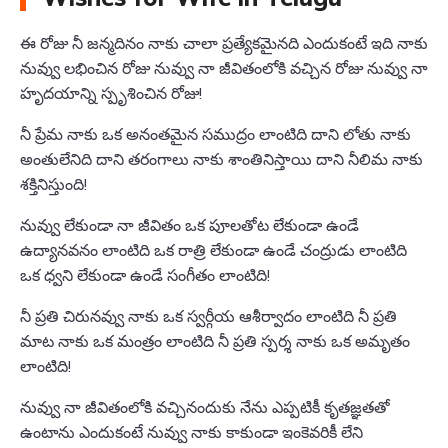
ఈ రోజు నీ జన్మదినం నాకు చాలా ప్రత్యేకమైనది ఎందుకంటే ఇది నాకు
నువ్వు లభించిన రోజు నువ్వు నా జీవితంలోకి వచ్చిన రోజు నువ్వు నా
హృదయాన్ని స్పృశించిన రోజు!
నీ ప్రేమ నాకు ఒక అనంతమైన సముద్రం లాంటిది దాని లోతు నాకు
అంతులేనిది దాని తరంగాలు నాకు శాంతినిస్తాయి దాని నీలిమ నాకు
శక్తినిస్తుంది!
నువ్వు లేకుండా నా జీవితం ఒక పూలతోట లేకుండా ఉండే
ఉద్యానవనం లాంటిది ఒక రాత్రి లేకుండా ఉండే చంద్రుడు లాంటిది
ఒక ధ్వని లేకుండా ఉండే సంగీతం లాంటిది!
నీ ప్రతి చిరునవ్వు నాకు ఒక స్వర్గీయ ఆశీర్వాదం లాంటిది నీ ప్రతి
మాట నాకు ఒక మంత్రం లాంటిది నీ ప్రతి స్పర్శ నాకు ఒక అమృతం
లాంటిది!
నువ్వు నా జీవితంలోకి వచ్చినందుకు నేను ఎప్పటికీ కృతజ్ఞతతో
ఉంటాను ఎందుకంటే నువ్వు నాకు కాకుండా ఇంకెవరికీ లేని