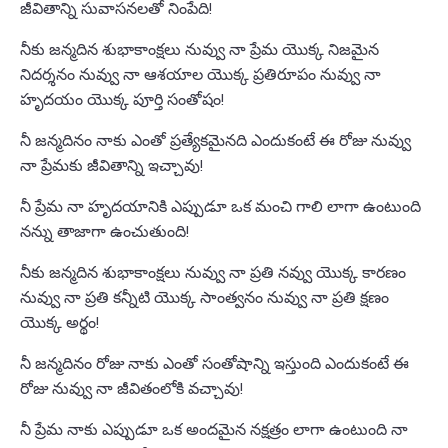
జీవితాన్ని సువాసనలతో నింపేది!
నీకు జన్మదిన శుభాకాంక్షలు నువ్వు నా ప్రేమ యొక్క నిజమైన
నిదర్శనం నువ్వు నా ఆశయాల యొక్క ప్రతిరూపం నువ్వు నా
హృదయం యొక్క పూర్తి సంతోషం!
నీ జన్మదినం నాకు ఎంతో ప్రత్యేకమైనది ఎందుకంటే ఈ రోజు నువ్వు
నా ప్రేమకు జీవితాన్ని ఇచ్చావు!
నీ ప్రేమ నా హృదయానికి ఎప్పుడూ ఒక మంచి గాలి లాగా ఉంటుంది
నన్ను తాజాగా ఉంచుతుంది!
నీకు జన్మదిన శుభాకాంక్షలు నువ్వు నా ప్రతి నవ్వు యొక్క కారణం
నువ్వు నా ప్రతి కన్నీటి యొక్క సాంత్వనం నువ్వు నా ప్రతి క్షణం
యొక్క అర్థం!
నీ జన్మదినం రోజు నాకు ఎంతో సంతోషాన్ని ఇస్తుంది ఎందుకంటే ఈ
రోజు నువ్వు నా జీవితంలోకి వచ్చావు!
నీ ప్రేమ నాకు ఎప్పుడూ ఒక అందమైన నక్షత్రం లాగా ఉంటుంది నా