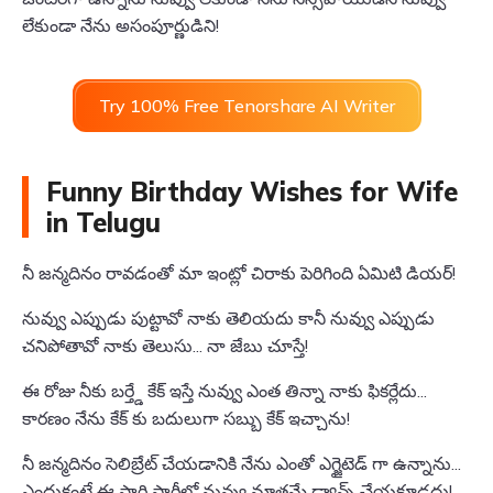
లేకుండా నేను అసంపూర్ణుడిని!
Try 100% Free Tenorshare AI Writer
Funny Birthday Wishes for Wife
in Telugu
నీ జన్మదినం రావడంతో మా ఇంట్లో చిరాకు పెరిగింది ఏమిటి డియర్!
నువ్వు ఎప్పుడు పుట్టావో నాకు తెలియదు కానీ నువ్వు ఎప్పుడు
చనిపోతావో నాకు తెలుసు... నా జేబు చూస్తే!
ఈ రోజు నీకు బర్త్డే కేక్ ఇస్తే నువ్వు ఎంత తిన్నా నాకు ఫికర్లేదు...
కారణం నేను కేక్ కు బదులుగా సబ్బు కేక్ ఇచ్చాను!
నీ జన్మదినం సెలిబ్రేట్ చేయడానికి నేను ఎంతో ఎగ్జైటెడ్ గా ఉన్నాను...
ఎందుకంటే ఈ సారి పార్టీలో నువ్వు మాత్రమే డ్యాన్స్ చేయకూడదు!