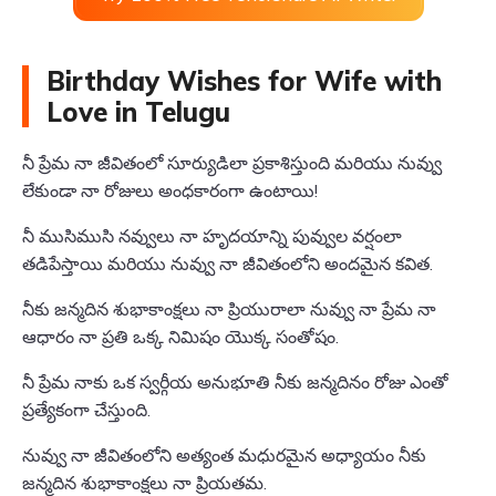
Birthday Wishes for Wife with
Love in Telugu
నీ ప్రేమ నా జీవితంలో సూర్యుడిలా ప్రకాశిస్తుంది మరియు నువ్వు
లేకుండా నా రోజులు అంధకారంగా ఉంటాయి!
నీ ముసిముసి నవ్వులు నా హృదయాన్ని పువ్వుల వర్షంలా
తడిపేస్తాయి మరియు నువ్వు నా జీవితంలోని అందమైన కవిత.
నీకు జన్మదిన శుభాకాంక్షలు నా ప్రియురాలా నువ్వు నా ప్రేమ నా
ఆధారం నా ప్రతి ఒక్క నిమిషం యొక్క సంతోషం.
నీ ప్రేమ నాకు ఒక స్వర్గీయ అనుభూతి నీకు జన్మదినం రోజు ఎంతో
ప్రత్యేకంగా చేస్తుంది.
నువ్వు నా జీవితంలోని అత్యంత మధురమైన అధ్యాయం నీకు
జన్మదిన శుభాకాంక్షలు నా ప్రియతమ.