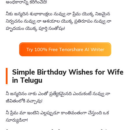
అంధకారాన్ని కరిగించేది!
నీకు జన్మదిన శుభాకాంక్షలు నువ్వు నా ప్రేమ యొక్క నిజమైన
నిర్వచనం నువ్వు నా ఆశయాల యొక్క ప్రతిరూపం నువ్వు నా
హృదయం యొక్క పూర్తి సంతోషం!
Try 100% Free Tenorshare AI Writer
Simple Birthday Wishes for Wife
in Telugu
నీ జన్మదినం నాకు ఎంతో ప్రత్యేకమైనది ఎందుకంటే నువ్వు నా
జీవితంలోకి వచ్చావు!
నీ ప్రేమ మా ఇంటిని ఎల్లప్పుడూ కాంతివంతంగా చేస్తుంది ఒక
సూర్యుడిలా!