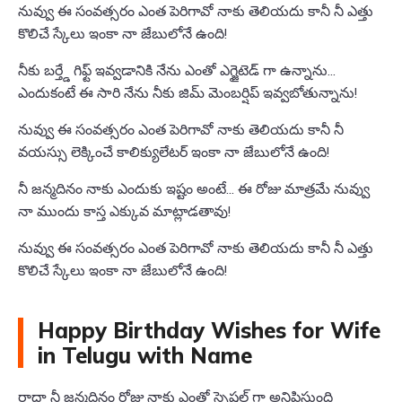
నువ్వు ఈ సంవత్సరం ఎంత పెరిగావో నాకు తెలియదు కానీ నీ ఎత్తు
కొలిచే స్కేలు ఇంకా నా జేబులోనే ఉంది!
నీకు బర్త్డే గిఫ్ట్ ఇవ్వడానికి నేను ఎంతో ఎగ్జైటెడ్ గా ఉన్నాను...
ఎందుకంటే ఈ సారి నేను నీకు జిమ్ మెంబర్షిప్ ఇవ్వబోతున్నాను!
నువ్వు ఈ సంవత్సరం ఎంత పెరిగావో నాకు తెలియదు కానీ నీ
వయస్సు లెక్కించే కాలిక్యులేటర్ ఇంకా నా జేబులోనే ఉంది!
నీ జన్మదినం నాకు ఎందుకు ఇష్టం అంటే... ఈ రోజు మాత్రమే నువ్వు
నా ముందు కాస్త ఎక్కువ మాట్లాడతావు!
నువ్వు ఈ సంవత్సరం ఎంత పెరిగావో నాకు తెలియదు కానీ నీ ఎత్తు
కొలిచే స్కేలు ఇంకా నా జేబులోనే ఉంది!
Happy Birthday Wishes for Wife
in Telugu with Name
రాధా నీ జన్మదినం రోజు నాకు ఎంతో స్పెషల్ గా అనిపిస్తుంది