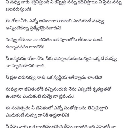
నీ నవ్వు నాకు శక్తినిస్తుంది నీ కన్నీళ్లు నన్ను కదిలిస్తాయి నీ ప్రేమ నన్ను
బలపరుస్తుంది!
ఈ రోజు నీకు ఎన్నో ఆనందాలు రావాలి ఎందుకంటే నువ్వు
అన్నింటికన్నా ప్రత్యేకమైనవాడివి!
నువ్వు లేకుండా నా జీవితం ఒక పూలతోట లేకుండా ఉండే
ఉద్యానవనం లాంటిది!
నీ జన్మదినం రోజు నేను నీకు చెప్పాలనుకుంటున్నది ఒక్కటే నువ్వు
నా హృదయానికి రాణి!
నీ ప్రతి చిరునవ్వు నాకు ఒక స్వర్గీయ ఆశీర్వాదం లాంటిది!
నువ్వు నా జీవితంలోకి వచ్చినందుకు నేను ఎప్పటికీ కృతజ్ఞతతో
ఉంటాను ఎందుకంటే నువ్వే నా ప్రపంచం!
ఈ సంవత్సరం నీ జీవితంలో ఎన్నో సంతోషాలను తెచ్చిపెట్టాలి
ఎందుకంటే నువ్వు దానికి అర్హురాలివి!
నీ ప్రేమ నాకు ఒక కాంతివంతమైన దీపం లాంటిది ఇది ఎప్పటికీ నా