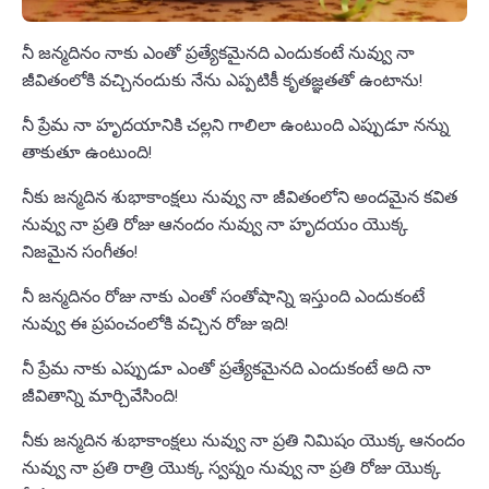
నీ జన్మదినం నాకు ఎంతో ప్రత్యేకమైనది ఎందుకంటే నువ్వు నా
జీవితంలోకి వచ్చినందుకు నేను ఎప్పటికీ కృతజ్ఞతతో ఉంటాను!
నీ ప్రేమ నా హృదయానికి చల్లని గాలిలా ఉంటుంది ఎప్పుడూ నన్ను
తాకుతూ ఉంటుంది!
నీకు జన్మదిన శుభాకాంక్షలు నువ్వు నా జీవితంలోని అందమైన కవిత
నువ్వు నా ప్రతి రోజు ఆనందం నువ్వు నా హృదయం యొక్క
నిజమైన సంగీతం!
నీ జన్మదినం రోజు నాకు ఎంతో సంతోషాన్ని ఇస్తుంది ఎందుకంటే
నువ్వు ఈ ప్రపంచంలోకి వచ్చిన రోజు ఇది!
నీ ప్రేమ నాకు ఎప్పుడూ ఎంతో ప్రత్యేకమైనది ఎందుకంటే అది నా
జీవితాన్ని మార్చివేసింది!
నీకు జన్మదిన శుభాకాంక్షలు నువ్వు నా ప్రతి నిమిషం యొక్క ఆనందం
నువ్వు నా ప్రతి రాత్రి యొక్క స్వప్నం నువ్వు నా ప్రతి రోజు యొక్క