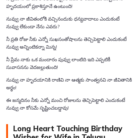
హృదయంలో ప్రకాశిస్తూనే ఉంటుంది!
నువ్వు నా జీవితంలోకి వచ్చినందుకు ధన్యవాదాలు ఎందుకంటే
నువ్వు లేకుండా నేను ఎవరు?
నీ ప్రతి రోజు నీకు ఎన్నో సుఖసంతోషాలను తెచ్చిపెట్టాలి ఎందుకంటే
నువ్వు అన్నింటికన్నా మిన్న!
నీ ప్రేమ నాకు ఒక మందారం పువ్వు లాంటిది ఇది ఎప్పటికీ
సువాసనను వెదజల్లుతుంది!
నువ్వు నా హృదయానికి రాణివి నా ఆత్మకు సాంత్వనవి నా జీవితానికి
అర్థం!
ఈ జన్మదినం నీకు ఎన్నో మంచి రోజులను తెచ్చిపెట్టాలి ఎందుకంటే
నువ్వు నా కోసమే సృష్టించబడ్డావు!
Long Heart Touching Birthday
Wishes for Wife in Telugu