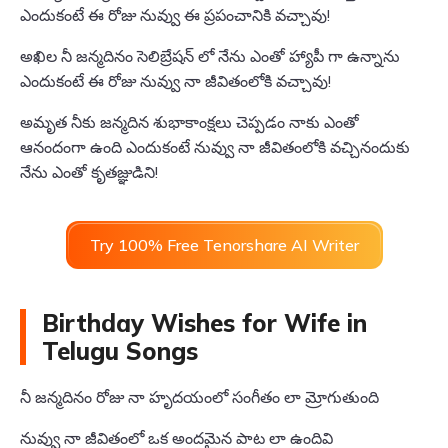
ఎందుకంటే ఈ రోజు నువ్వు ఈ ప్రపంచానికి వచ్చావు!
అఖిల నీ జన్మదినం సెలిబ్రేషన్ లో నేను ఎంతో హ్యాపీ గా ఉన్నాను
ఎందుకంటే ఈ రోజు నువ్వు నా జీవితంలోకి వచ్చావు!
అమృత నీకు జన్మదిన శుభాకాంక్షలు చెప్పడం నాకు ఎంతో
ఆనందంగా ఉంది ఎందుకంటే నువ్వు నా జీవితంలోకి వచ్చినందుకు
నేను ఎంతో కృతజ్ఞుడిని!
Try 100% Free Tenorshare AI Writer
Birthday Wishes for Wife in
Telugu Songs
నీ జన్మదినం రోజు నా హృదయంలో సంగీతం లా మ్రోగుతుంది
నువ్వు నా జీవితంలో ఒక అందమైన పాట లా ఉందివి