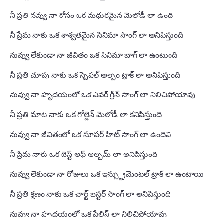
నీ ప్రతి నవ్వు నా కోసం ఒక మధురమైన మెలోడీ లా ఉంది
నీ ప్రేమ నాకు ఒక శాశ్వతమైన సినిమా సాంగ్ లా అనిపిస్తుంది
నువ్వు లేకుండా నా జీవితం ఒక సినిమా బాగ్ లా ఉంటుంది
నీ ప్రతి చూపు నాకు ఒక స్పెషల్ అల్బం ట్రాక్ లా అనిపిస్తుంది
నువ్వు నా హృదయంలో ఒక ఎవర్ గ్రీన్ సాంగ్ లా నిలిచిపోయావు
నీ ప్రతి మాట నాకు ఒక గోల్డెన్ మెలోడీ లా కనిపిస్తుంది
నువ్వు నా జీవితంలో ఒక సూపర్ హిట్ సాంగ్ లా ఉందివి
నీ ప్రేమ నాకు ఒక బెస్ట్ ఆఫ్ ఆల్బమ్ లా అనిపిస్తుంది
నువ్వు లేకుండా నా రోజులు ఒక ఇన్స్ట్రుమెంటల్ ట్రాక్ లా ఉంటాయి
నీ ప్రతి క్షణం నాకు ఒక చార్ట్ బస్టర్ సాంగ్ లా అనిపిస్తుంది
నువ్వు నా హృదయంలో ఒక ప్లేలిస్ట్ లా నిలిచిపోయావు