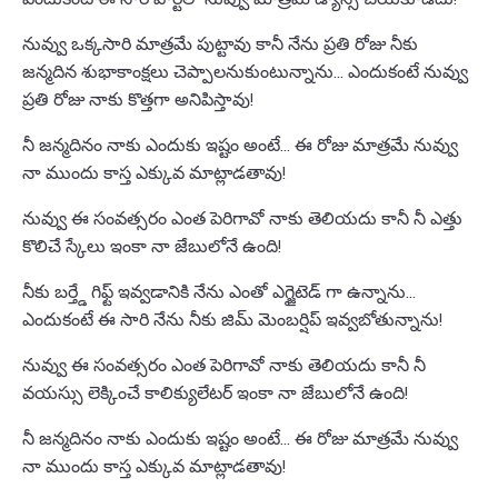
నువ్వు ఒక్కసారి మాత్రమే పుట్టావు కానీ నేను ప్రతి రోజు నీకు
జన్మదిన శుభాకాంక్షలు చెప్పాలనుకుంటున్నాను... ఎందుకంటే నువ్వు
ప్రతి రోజు నాకు కొత్తగా అనిపిస్తావు!
నీ జన్మదినం నాకు ఎందుకు ఇష్టం అంటే... ఈ రోజు మాత్రమే నువ్వు
నా ముందు కాస్త ఎక్కువ మాట్లాడతావు!
నువ్వు ఈ సంవత్సరం ఎంత పెరిగావో నాకు తెలియదు కానీ నీ ఎత్తు
కొలిచే స్కేలు ఇంకా నా జేబులోనే ఉంది!
నీకు బర్త్డే గిఫ్ట్ ఇవ్వడానికి నేను ఎంతో ఎగ్జైటెడ్ గా ఉన్నాను...
ఎందుకంటే ఈ సారి నేను నీకు జిమ్ మెంబర్షిప్ ఇవ్వబోతున్నాను!
నువ్వు ఈ సంవత్సరం ఎంత పెరిగావో నాకు తెలియదు కానీ నీ
వయస్సు లెక్కించే కాలిక్యులేటర్ ఇంకా నా జేబులోనే ఉంది!
నీ జన్మదినం నాకు ఎందుకు ఇష్టం అంటే... ఈ రోజు మాత్రమే నువ్వు
నా ముందు కాస్త ఎక్కువ మాట్లాడతావు!