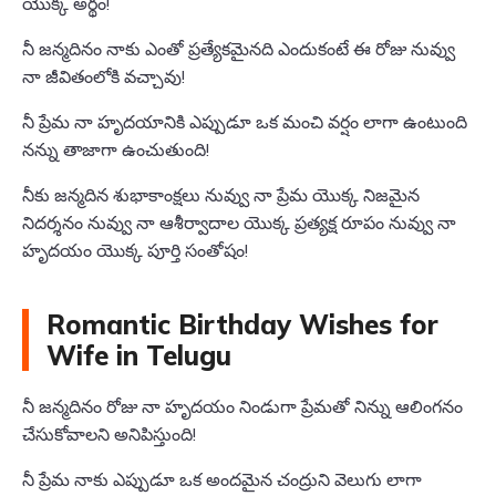
యొక్క అర్థం!
నీ జన్మదినం నాకు ఎంతో ప్రత్యేకమైనది ఎందుకంటే ఈ రోజు నువ్వు
నా జీవితంలోకి వచ్చావు!
నీ ప్రేమ నా హృదయానికి ఎప్పుడూ ఒక మంచి వర్షం లాగా ఉంటుంది
నన్ను తాజాగా ఉంచుతుంది!
నీకు జన్మదిన శుభాకాంక్షలు నువ్వు నా ప్రేమ యొక్క నిజమైన
నిదర్శనం నువ్వు నా ఆశీర్వాదాల యొక్క ప్రత్యక్ష రూపం నువ్వు నా
హృదయం యొక్క పూర్తి సంతోషం!
Romantic Birthday Wishes for
Wife in Telugu
నీ జన్మదినం రోజు నా హృదయం నిండుగా ప్రేమతో నిన్ను ఆలింగనం
చేసుకోవాలని అనిపిస్తుంది!
నీ ప్రేమ నాకు ఎప్పుడూ ఒక అందమైన చంద్రుని వెలుగు లాగా