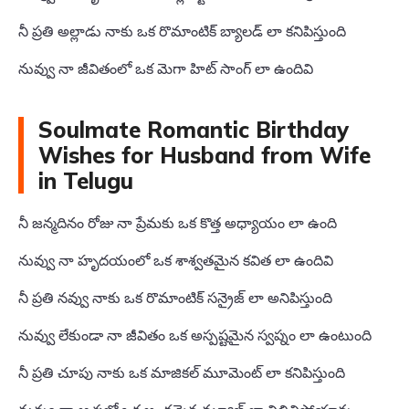
నీ ప్రతి అల్లాడు నాకు ఒక రొమాంటిక్ బ్యాలడ్ లా కనిపిస్తుంది
నువ్వు నా జీవితంలో ఒక మెగా హిట్ సాంగ్ లా ఉందివి
Soulmate Romantic Birthday
Wishes for Husband from Wife
in Telugu
నీ జన్మదినం రోజు నా ప్రేమకు ఒక కొత్త అధ్యాయం లా ఉంది
నువ్వు నా హృదయంలో ఒక శాశ్వతమైన కవిత లా ఉందివి
నీ ప్రతి నవ్వు నాకు ఒక రొమాంటిక్ సన్రైజ్ లా అనిపిస్తుంది
నువ్వు లేకుండా నా జీవితం ఒక అస్పష్టమైన స్వప్నం లా ఉంటుంది
నీ ప్రతి చూపు నాకు ఒక మాజికల్ మూమెంట్ లా కనిపిస్తుంది