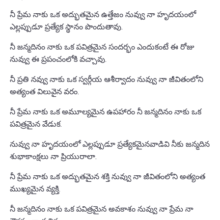
నీ ప్రేమ నాకు ఒక అద్భుతమైన ఉత్తేజం నువ్వు నా హృదయంలో
ఎల్లప్పుడూ ప్రత్యేక స్థానం పొందుతావు.
నీ జన్మదినం నాకు ఒక పవిత్రమైన సందర్భం ఎందుకంటే ఈ రోజు
నువ్వు ఈ ప్రపంచంలోకి వచ్చావు.
నీ ప్రతి నవ్వు నాకు ఒక స్వర్గీయ ఆశీర్వాదం నువ్వు నా జీవితంలోని
అత్యంత విలువైన వరం.
నీ ప్రేమ నాకు ఒక అమూల్యమైన ఉపహారం నీ జన్మదినం నాకు ఒక
పవిత్రమైన వేడుక.
నువ్వు నా హృదయంలో ఎల్లప్పుడూ ప్రత్యేకమైనవాడివి నీకు జన్మదిన
శుభాకాంక్షలు నా ప్రియురాలా.
నీ ప్రేమ నాకు ఒక అద్భుతమైన శక్తి నువ్వు నా జీవితంలోని అత్యంత
ముఖ్యమైన వ్యక్తి.
నీ జన్మదినం నాకు ఒక పవిత్రమైన అవకాశం నువ్వు నా ప్రేమ నా