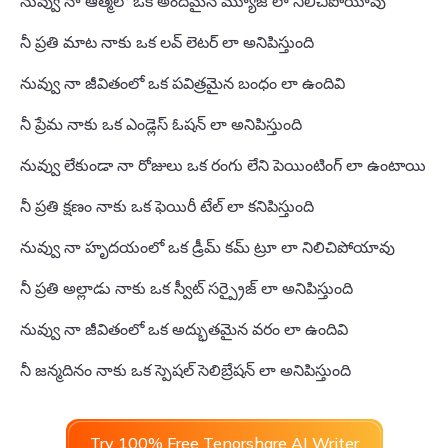
నువ్వు నా ఆత్మలో ఒక అందమైన మ్యూజ్ లా నిలిచిపోయావు
నీ ప్రతి మాట నాకు ఒక లవ్ లెటర్ లా అనిపిస్తుంది
నువ్వు నా జీవితంలో ఒక పవిత్రమైన బంధం లా ఉందివి
నీ ప్రేమ నాకు ఒక ఎండ్లెస్ ఓషన్ లా అనిపిస్తుంది
నువ్వు లేకుండా నా రోజులు ఒక రంగు లేని పెయింటింగ్ లా ఉంటాయి
నీ ప్రతి క్షణం నాకు ఒక ఫెయిరీ టేల్ లా కనిపిస్తుంది
నువ్వు నా హృదయంలో ఒక డ్రీమ్ కమ్ ట్రూ లా నిలిచిపోయావు
నీ ప్రతి అల్లాడు నాకు ఒక స్వీట్ సర్ప్రైజ్ లా అనిపిస్తుంది
నువ్వు నా జీవితంలో ఒక అద్భుతమైన వరం లా ఉందివి
నీ జన్మదినం నాకు ఒక స్పెషల్ సెలిబ్రేషన్ లా అనిపిస్తుంది
Try 100% Free Tenorshare AI Writer