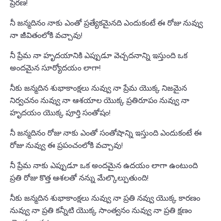
ప్రేరణ!
నీ జన్మదినం నాకు ఎంతో ప్రత్యేకమైనది ఎందుకంటే ఈ రోజు నువ్వు
నా జీవితంలోకి వచ్చావు!
నీ ప్రేమ నా హృదయానికి ఎప్పుడూ వెచ్చదనాన్ని ఇస్తుంది ఒక
అందమైన సూర్యోదయం లాగా!
నీకు జన్మదిన శుభాకాంక్షలు నువ్వు నా ప్రేమ యొక్క నిజమైన
నిర్వచనం నువ్వు నా ఆశయాల యొక్క ప్రతిరూపం నువ్వు నా
హృదయం యొక్క పూర్తి సంతోషం!
నీ జన్మదినం రోజు నాకు ఎంతో సంతోషాన్ని ఇస్తుంది ఎందుకంటే ఈ
రోజు నువ్వు ఈ ప్రపంచంలోకి వచ్చావు!
నీ ప్రేమ నాకు ఎప్పుడూ ఒక అందమైన ఉదయం లాగా ఉంటుంది
ప్రతి రోజు కొత్త ఆశలతో నన్ను మేల్కొల్పుతుంది!
నీకు జన్మదిన శుభాకాంక్షలు నువ్వు నా ప్రతి నవ్వు యొక్క కారణం
నువ్వు నా ప్రతి కన్నీటి యొక్క సాంత్వనం నువ్వు నా ప్రతి క్షణం