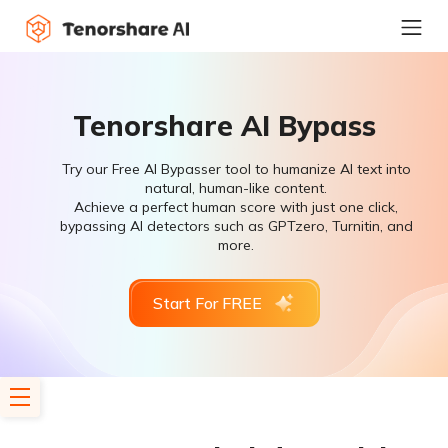
Tenorshare AI Bypass
Try our Free AI Bypasser tool to humanize AI text into
natural, human-like content.
Achieve a perfect human score with just one click,
bypassing AI detectors such as GPTzero, Turnitin, and
more.
Start For FREE