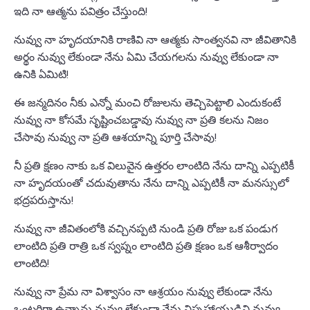
ఇది నా ఆత్మను పవిత్రం చేస్తుంది!
నువ్వు నా హృదయానికి రాణివి నా ఆత్మకు సాంత్వనవి నా జీవితానికి
అర్థం నువ్వు లేకుండా నేను ఏమి చేయగలను నువ్వు లేకుండా నా
ఉనికి ఏమిటి!
ఈ జన్మదినం నీకు ఎన్నో మంచి రోజులను తెచ్చిపెట్టాలి ఎందుకంటే
నువ్వు నా కోసమే సృష్టించబడ్డావు నువ్వు నా ప్రతి కలను నిజం
చేసావు నువ్వు నా ప్రతి ఆశయాన్ని పూర్తి చేసావు!
నీ ప్రతి క్షణం నాకు ఒక విలువైన ఉత్తరం లాంటిది నేను దాన్ని ఎప్పటికీ
నా హృదయంతో చదువుతాను నేను దాన్ని ఎప్పటికీ నా మనస్సులో
భద్రపరుస్తాను!
నువ్వు నా జీవితంలోకి వచ్చినప్పటి నుండి ప్రతి రోజు ఒక పండుగ
లాంటిది ప్రతి రాత్రి ఒక స్వప్నం లాంటిది ప్రతి క్షణం ఒక ఆశీర్వాదం
లాంటిది!
నువ్వు నా ప్రేమ నా విశ్వాసం నా ఆశ్రయం నువ్వు లేకుండా నేను
ఒంటరిగా ఉన్నాను నువ్వు లేకుండా నేను నిస్సహాయుడిని నువ్వు