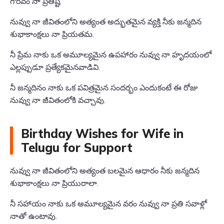
గౌరవం నా ప్రతిష్ట.
నువ్వు నా జీవితంలోని అత్యంత అద్భుతమైన వ్యక్తి నీకు జన్మదిన
శుభాకాంక్షలు నా ప్రియతమ.
నీ ప్రేమ నాకు ఒక అమూల్యమైన ఉపహారం నువ్వు నా హృదయంలో
ఎల్లప్పుడూ ప్రత్యేకమైనవాడివి.
నీ జన్మదినం నాకు ఒక పవిత్రమైన సందర్భం ఎందుకంటే ఈ రోజు
నువ్వు నా జీవితంలోకి వచ్చావు.
Birthday Wishes for Wife in
Telugu for Support
నువ్వు నా జీవితంలోని అత్యంత బలమైన ఆధారం నీకు జన్మదిన
శుభాకాంక్షలు నా ప్రియురాలా.
నీ సహాయం నాకు ఒక అమూల్యమైన వరం నువ్వు నా ప్రతి సవాళ్లో
నాతో ఉంటావు.