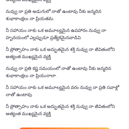
నువ్వు నా ప్రతి అడుగులో నాతో ఉంటావు నీకు జన్మదిన
శుభాకాంక్షలు నా ప్రియతమ.
నీ సహాయం నాకు ఒక అమూల్యమైన ఉపహారం నువ్వు నా
హృదయంలో ఎల్లప్పుడూ ప్రత్యేకమైనవాడివి.
నీ ప్రోత్సాహం నాకు ఒక అద్భుతమైన శక్తి నువ్వు నా జీవితంలోని
అత్యంత ముఖ్యమైన వ్యక్తి.
నువ్వు నా ప్రతి కష్ట సమయంలో నాతో ఉంటావు నీకు జన్మదిన
శుభాకాంక్షలు నా ప్రియురాలా.
నీ సహాయం నాకు ఒక అమూల్యమైన వరం నువ్వు నా ప్రతి సవాళ్లో
నాతో ఉంటావు.
నీ ప్రోత్సాహం నాకు ఒక అద్భుతమైన శక్తి నువ్వు నా జీవితంలోని
అత్యంత ముఖ్యమైన వ్యక్తి.