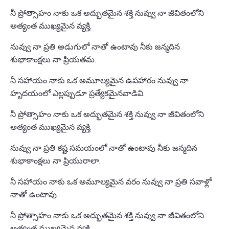
నీ ప్రోత్సాహం నాకు ఒక అద్భుతమైన శక్తి నువ్వు నా జీవితంలోని
అత్యంత ముఖ్యమైన వ్యక్తి.
నువ్వు నా ప్రతి అడుగులో నాతో ఉంటావు నీకు జన్మదిన
శుభాకాంక్షలు నా ప్రియతమ.
నీ సహాయం నాకు ఒక అమూల్యమైన ఉపహారం నువ్వు నా
హృదయంలో ఎల్లప్పుడూ ప్రత్యేకమైనవాడివి.
నీ ప్రోత్సాహం నాకు ఒక అద్భుతమైన శక్తి నువ్వు నా జీవితంలోని
అత్యంత ముఖ్యమైన వ్యక్తి.
నువ్వు నా ప్రతి కష్ట సమయంలో నాతో ఉంటావు నీకు జన్మదిన
శుభాకాంక్షలు నా ప్రియురాలా.
నీ సహాయం నాకు ఒక అమూల్యమైన వరం నువ్వు నా ప్రతి సవాళ్లో
నాతో ఉంటావు.
నీ ప్రోత్సాహం నాకు ఒక అద్భుతమైన శక్తి నువ్వు నా జీవితంలోని
అత్యంత ముఖ్యమైన వ్యక్తి.