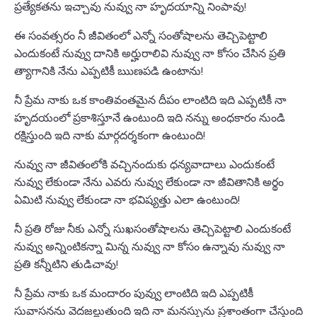
ప్రత్యేకతను ఇచ్చావు నువ్వు నా హృదయాన్ని నింపావు!
ఈ సంవత్సరం నీ జీవితంలో ఎన్నో సంతోషాలను తెచ్చిపెట్టాలి
ఎందుకంటే నువ్వు దానికి అర్హురాలివి నువ్వు నా కోసం చేసిన ప్రతి
త్యాగానికి నేను ఎప్పటికీ ఋణపడి ఉంటాను!
నీ ప్రేమ నాకు ఒక కాంతివంతమైన దీపం లాంటిది ఇది ఎప్పటికీ నా
హృదయంలో ప్రకాశిస్తూనే ఉంటుంది ఇది నన్ను అంధకారం నుండి
రక్షిస్తుంది ఇది నాకు మార్గదర్శకంగా ఉంటుంది!
నువ్వు నా జీవితంలోకి వచ్చినందుకు ధన్యవాదాలు ఎందుకంటే
నువ్వు లేకుండా నేను ఎవరు నువ్వు లేకుండా నా జీవితానికి అర్థం
ఏమిటి నువ్వు లేకుండా నా భవిష్యత్తు ఎలా ఉంటుంది!
నీ ప్రతి రోజు నీకు ఎన్నో సుఖసంతోషాలను తెచ్చిపెట్టాలి ఎందుకంటే
నువ్వు అన్నింటికన్నా మిన్న నువ్వు నా కోసం ఉన్నావు నువ్వు నా
ప్రతి కన్నీటిని తుడిచావు!
నీ ప్రేమ నాకు ఒక మందారం పువ్వు లాంటిది ఇది ఎప్పటికీ
సువాసనను వెదజల్లుతుంది ఇది నా మనస్సును ప్రశాంతంగా చేస్తుంది