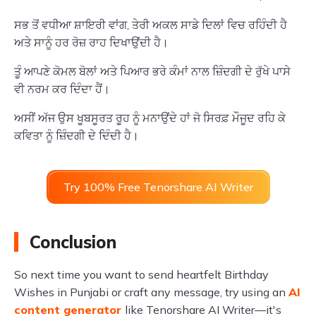
ਸਭ ਤੋਂ ਵਧੀਆ ਸ਼ਾਇਰੀ ਵਾਂਗ, ਤੇਰੀ ਅਕਲ ਸਾਡੇ ਦਿਲਾਂ ਵਿਚ ਰਹਿੰਦੀ ਹੈ
ਅਤੇ ਸਾਨੂੰ ਹਰ ਰੋਜ਼ ਰਾਹ ਦਿਖਾਉਂਦੀ ਹੈ।
ਤੂੰ ਆਪਣੇ ਕੋਮਲ ਬੋਲਾਂ ਅਤੇ ਪਿਆਰ ਭਰੇ ਕੰਮਾਂ ਨਾਲ ਜ਼ਿੰਦਗੀ ਦੇ ਰੁੱਖੇ ਪਾਸੇ
ਵੀ ਨਰਮ ਕਰ ਦਿੰਦਾ ਹੈਂ।
ਅਸੀਂ ਅੱਜ ਉਸ ਖੂਬਸੂਰਤ ਰੂਹ ਨੂੰ ਮਨਾਉਂਦੇ ਹਾਂ ਜੋ ਸਿਰਫ਼ ਮੌਜੂਦ ਰਹਿ ਕੇ
ਕਵਿਤਾ ਨੂੰ ਜ਼ਿੰਦਗੀ ਦੇ ਦਿੰਦੀ ਹੈ।
Try 100% Free Tenorshare AI Writer
Conclusion
So next time you want to send heartfelt Birthday
Wishes in Punjabi or craft any message, try using an
AI
content generator
like Tenorshare AI Writer—it's