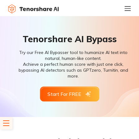
Tenorshare AI Bypass
Try our Free AI Bypasser tool to humanize AI text into
natural, human-like content.
Achieve a perfect human score with just one click,
bypassing AI detectors such as GPTzero, Turnitin, and
more.
Start For FREE