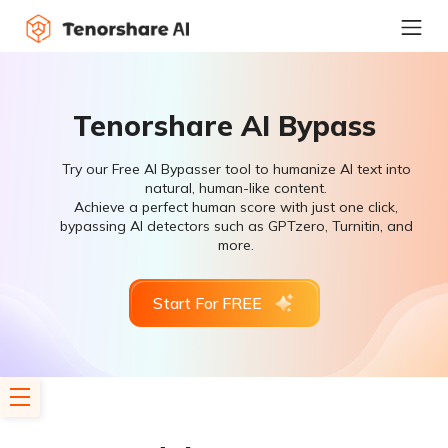
Tenorshare AI Bypass
Try our Free AI Bypasser tool to humanize AI text into
natural, human-like content.
Achieve a perfect human score with just one click,
bypassing AI detectors such as GPTzero, Turnitin, and
more.
Start For FREE