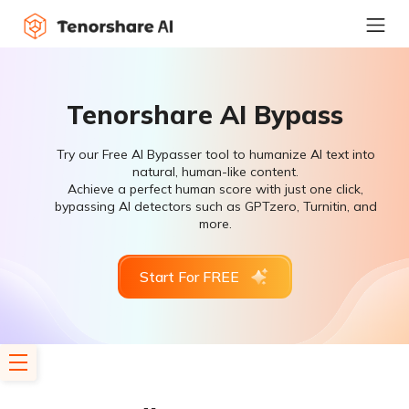
Tenorshare AI Bypass
Try our Free AI Bypasser tool to humanize AI text into
natural, human-like content.
Achieve a perfect human score with just one click,
bypassing AI detectors such as GPTzero, Turnitin, and
more.
Start For FREE