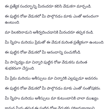
ఈ ప్రత్యేక సందర్భాన్ని మీరందరూ కలిసి వేడుకగా మార్చండి.
ఈ పుట్టిన రోజు వేడుకలో మీ పాల్గొనడం మాకు ఎంతో ఆనందంగా
ఉంటుంది.
మా పిలకరినాడుని ఆశీర్వదించడానికి మీరందరూ తప్పక రండి.
మీ స్నేహం మరియు ప్రేమతో ఈ వేడుక మరింత ప్రత్యేకంగా ఉంటుంది.
ఈ పుట్టిన రోజు వేడుకలో మీ ఆనందాన్ని పంచుకోండి.
మీ సాన్నిధ్యం మా చిన్నారి పుట్టిన రోజు వేడుకను మరింత
శుభకరంగా చేస్తుంది.
మీ ప్రేమ మరియు ఆశీస్సులు మా చిన్నారికి ఎల్లప్పుడూ అవసరం.
ఈ పుట్టిన రోజు వేడుకలో మీ పాల్గొనడం మాకు ఎంతో సంతోషకరం.
మీ స్నేహం మరియు ఆశీస్సులు మా కుటుంబానికి చాలా ముఖ్యం.
కావున మీరు తప్పక ఈ పుట్టిన రోజు వేడుకకు హాజరుకావాలని