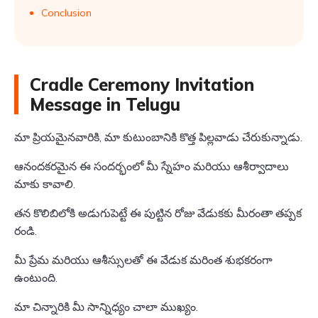
Conclusion
Cradle Ceremony Invitation
Message in Telugu
మా ప్రియమైనవారికి, మా కుటుంబానికి కొత్త పిల్లవాడు చేరుకున్నాడు.
ఆనందకరమైన ఈ సందర్భంలో మీ స్నేహం మరియు ఆశీర్వాదాలు
మాకు కావాలి.
తన కొలిబిలోకి అడుగుపెట్టే ఈ పుట్టిన రోజు వేడుకకు మీరంతా తప్పక
రండి.
మీ ప్రేమ మరియు ఆశీస్సులతో ఈ వేడుక మరింత శుభకరంగా
ఉంటుంది.
మా చిన్నారికి మీ సాన్నిధ్యం చాలా ముఖ్యం.