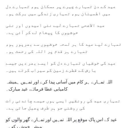
عید کے دن تمہارے چہرے پر مسکان ہو، تمہارے دل
میں اطمینان ہو، تمہاری زندگی میں برکت ہو۔
عید الاضحی تمہارے لیے نئی امیدوں اور نئی
خوشیوں کا پیغام لے کر آئی ہے۔
تمہارے لیے عید کا ہر لمحہ خوشیوں سے بھرپور ہو،
تمہارے ہر قدم پر اللہ کی رحمت ہو۔
عید کی خوشیاں تمہارے دل کو ایسے بھر دیں جیسے
بارش کے قطرے زمین کو سیراب کرتے ہیں۔
اللہ تمہارے ہر کام میں آسانی پیدا کرے اور تمہیں ہمیشہ
کامیابی عطا فرمائے، عید مبارک۔
تمہاری عید کی رونقیں ایسی ہوں جیسے چاندنی رات
کی روشنی جو ہر طرف پھیل جاتی ہے۔
عید کے اس پاک موقع پر اللہ تمہیں اور تمہارے گھر والوں کو
ہمیشہ خوش رکھے۔