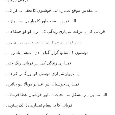
یہ مقدس موقع تمہارے لیے خوشیوں کا تحفہ لے کر آئے۔
اللہ تمہیں صحت اور کامیابیوں سے نوازے۔
قربانی کی یہ برکت تمہاری زندگی کے ہر پہلو کو چمکا دے۔
تمہاری ہر خواہش اس عید پر پوری ہو۔
دوستوں کے ساتھ گزارا گیا یہ دن ہمیشہ یاد رہے۔
تمہاری زندگی کی ہر قربانی رنگ لائے۔
یہ تہوار تمہاری دوستی کو اور گہرا کر دے۔
تمہاری خوشیاں اس عید پر دوبالا ہو جائیں۔
اللہ تمہیں ہر مشکل سے نجات دے اور خوشیاں عطا فرمائے۔
قربانی کا یہ پیغام تمہارے دل تک پہنچے۔