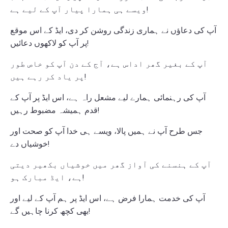
ویسے ہی ہمارا پیار آپ کے لیے ہے!
آپ کی دعاؤں نے ہماری زندگی روشن کر دی، ایڈ کے اس موقع
پر آپ کو لاکھوں دعائیں!
آپ کے بغیر گھر اداس ہے، آج کے دن آپ کو خاص طور
پر یاد کر رہے ہیں!
آپ کی رہنمائی ہمارے لیے مشعل راہ ہے، اس ایڈ پر آپ کے
قدم ہمیشہ مضبوط رہیں!
جس طرح آپ نے ہمیں پالا، ویسے ہی خدا آپ کو صحت اور
خوشیاں دے!
آپ کے ہنسنے کی آواز گھر میں خوشیاں بکھیر دیتی
ہے، ایڈ مبارک ہو!
آپ کی خدمت ہمارا فرض ہے، اس ایڈ پر ہم آپ کے لیے اور
بھی کچھ کرنا چاہیں گے!