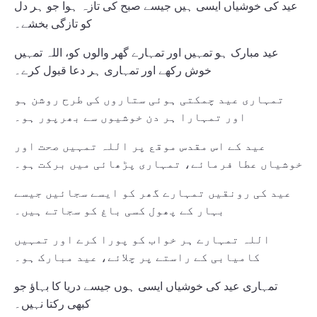
عید کی خوشیاں ایسی ہیں جیسے صبح کی تازہ ہوا جو ہر دل
کو تازگی بخشے۔
عید مبارک ہو تمہیں اور تمہارے گھر والوں کو، اللہ تمہیں
خوش رکھے اور تمہاری ہر دعا قبول کرے۔
تمہاری عید چمکتی ہوئی ستاروں کی طرح روشن ہو
اور تمہارا ہر دن خوشیوں سے بھرپور ہو۔
عید کے اس مقدس موقع پر اللہ تمہیں صحت اور
خوشیاں عطا فرمائے، تمہاری پڑھائی میں برکت ہو۔
عید کی رونقیں تمہارے گھر کو ایسے سجائیں جیسے
بہار کے پھول کسی باغ کو سجاتے ہیں۔
اللہ تمہارے ہر خواب کو پورا کرے اور تمہیں
کامیابی کے راستے پر چلائے، عید مبارک ہو۔
تمہاری عید کی خوشیاں ایسی ہوں جیسے دریا کا بہاؤ جو
کبھی رکتا نہیں۔