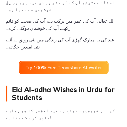
استاد محترم، آپ کے لیے تو ہر دن عید ہو، ہر پل
خوشیوں سے بھرا ہو۔
اللہ تعالیٰ آپ کی عمر میں برکت دے، آپ کی صحت کو قائم
رکھے، آپ کی خوشیاں دوگنی کرے۔
عید کی یہ مبارک گھڑی آپ کی زندگی میں نئی رونق لے آئے،
نئی امیدیں جگائے۔
Try 100% Free Tenorshare AI Writer
Eid Al-adha Wishes in Urdu for
Students
کیا ہی خوبصورت موقع ہے عید الاضحی کا جو ہمارے
دلوں کو ملا دیتا ہے!