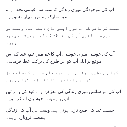
آپ کی موجودگی میری زندگی کا سب سے قیمتی تحفہ ہے،
عید مبارک ہو میرے پیارے شوہر۔
جیسے قربانی کا جانور اپنی جان دیتا ہے، ویسے ہی
میری دعائیں آپ کی حفاظت کے لیے ہمیشہ موجود
ہیں۔
آپ کی خوشی میری خوشی، آپ کا غم میرا غم، عید کے اس
موقع پر اللہ آپ کو ہر طرح کی برکت عطا فرمائے۔
کیا ہی عظیم موقع ہے یہ عید کا، جب آپ کے ساتھ مل
کر میں اپنے رب کا شکر ادا کرتی ہوں۔
آپ کی ہر سانس میری زندگی کی دھڑکن ہے، عید کی یہ راتیں
آپ پر ہمیشہ خوشیاں لے کر آئیں۔
جیسے عید کی صبح تازہ ہوتی ہے، ویسے ہی آپ کی زندگی
ہمیشہ تروتازہ رہے۔