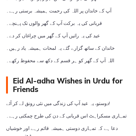
آپ کے خاندان پر اللہ کی رحمت ہمیشہ برستی رہے۔
قربانی کی یہ برکت آپ کے گھر والوں تک پہنچے۔
عید کی یہ راتیں آپ کے گھر میں چراغاں کر دے۔
خاندان کے ساتھ گزارے گئے یہ لمحات ہمیشہ یاد رہیں۔
اللہ آپ کے گھر کو ہر قسم کے دکھ سے محفوظ رکھے۔
Eid Al-adha Wishes in Urdu for
Friends
دوستو، یہ عید آپ کی زندگی میں نئی رونق لے کر آئے!
تمہاری مسکراہٹ اس قربانی کے دن کی طرح چمکتی رہے۔
دعا ہے کہ تمہاری دوستی ہمیشہ قائم رہے اور خوشیاں
بڑھتی رہیں۔