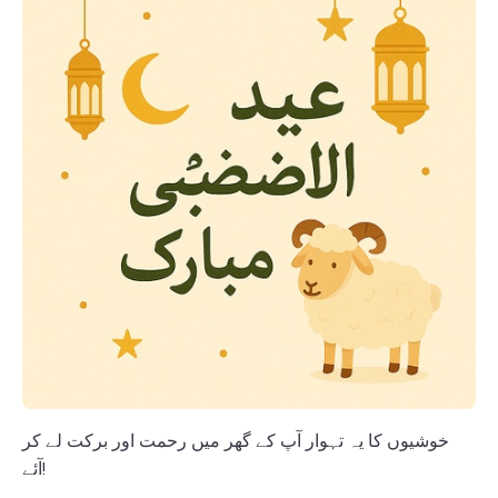
خوشیوں کا یہ تہوار آپ کے گھر میں رحمت اور برکت لے کر
آئے!