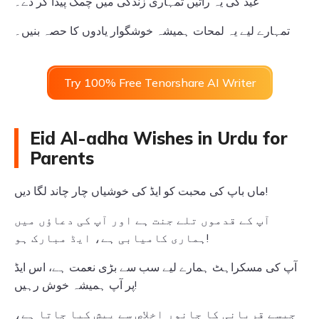
عید کی یہ راتیں تمہاری زندگی میں چمک پیدا کر دے۔
تمہارے لیے یہ لمحات ہمیشہ خوشگوار یادوں کا حصہ بنیں۔
Try 100% Free Tenorshare AI Writer
Eid Al-adha Wishes in Urdu for
Parents
ماں باپ کی محبت کو ایڈ کی خوشیاں چار چاند لگا دیں!
آپ کے قدموں تلے جنت ہے اور آپ کی دعاؤں میں
ہماری کامیابی ہے، ایڈ مبارک ہو!
آپ کی مسکراہٹ ہمارے لیے سب سے بڑی نعمت ہے، اس ایڈ
پر آپ ہمیشہ خوش رہیں!
جیسے قربانی کا جانور اخلاص سے پیش کیا جاتا ہے،