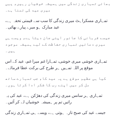
بھائی تمہاری زندگی میں ہمیشہ خوشیاں رہیں، یہی
میری عید کی تمنا ہے۔
تمہاری مسکراہٹ میری زندگی کا سب سے قیمتی تحفہ ہے،
عید مبارک ہو میرے پیارے بھائی۔
جیسے قربانی کا جانور اپنی جان دیتا ہے، ویسے ہی
میری دعائیں تمہاری حفاظت کے لیے ہمیشہ موجود
ہیں۔
تمہاری خوشی میری خوشی، تمہارا غم میرا غم، عید کے اس
موقع پر اللہ تمہیں ہر طرح کی برکت عطا فرمائے۔
کیا ہی عظیم موقع ہے یہ عید کا، جب تمہارے ساتھ
مل کر میں اپنے رب کا شکر ادا کرتا ہوں۔
تمہاری ہر سانس میری زندگی کی دھڑکن ہے، عید کی یہ
راتیں تم پر ہمیشہ خوشیاں لے کر آئیں۔
جیسے عید کی صبح تازہ ہوتی ہے، ویسے ہی تمہاری زندگی