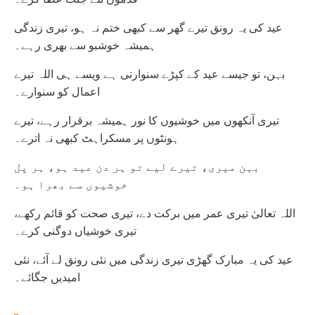
عید کی یہ رونق تیرے گھر سے کبھی ختم نہ ہو، تیری زندگی
ہمیشہ خوشبو سے بھری رہے۔
بہن، تو جیسے عید کے کپڑے سنوارتی ہے ویسے ہی اللہ تیرے
اعمال کو سنوارے۔
تیری آنکھوں میں خوشیوں کا نور ہمیشہ برقرار رہے، تیرے
ہونٹوں پر مسکراہٹ کبھی نہ اترے۔
بہن میری، تیرے لیے تو ہر دن عید ہو، ہر پل
خوشیوں سے بھرا ہو۔
اللہ تعالیٰ تیری عمر میں برکت دے، تیری صحت کو قائم رکھے،
تیری خوشیاں دوگنی کرے۔
عید کی یہ مبارک گھڑی تیری زندگی میں نئی رونق لے آئے، نئی
امیدیں جگائے۔