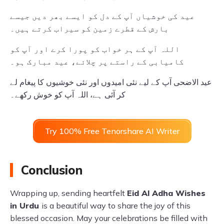
عید کی خوشیاں آپ کے دل کو ایسے بھر دیں جیسے
بارش کے قطرے زمین کو سیراب کرتے ہیں۔
اللہ آپ کے ہر خواب کو پورا کرے اور آپ کو
کامیابی کے راستے پر چلائے، عید مبارک ہو۔
عید الاضحی آپ کے لیے نئی امیدوں اور نئی خوشیوں کا پیغام لے
کر آئی ہے، اللہ آپ کو خوش رکھے۔
Try 100% Free Tenorshare AI Writer
Conclusion
Wrapping up, sending heartfelt
Eid Al Adha Wishes
in Urdu
is a beautiful way to share the joy of this
blessed occasion. May your celebrations be filled with