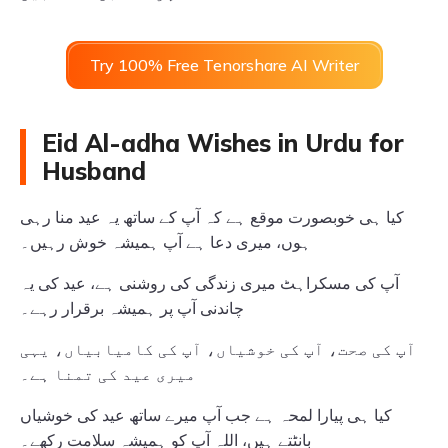
Try 100% Free Tenorshare AI Writer
Eid Al-adha Wishes in Urdu for
Husband
کیا ہی خوبصورت موقع ہے کہ آپ کے ساتھ یہ عید منا رہی
ہوں، میری دعا ہے آپ ہمیشہ خوش رہیں۔
آپ کی مسکراہٹ میری زندگی کی روشنی ہے، عید کی یہ
چاندنی آپ پر ہمیشہ برقرار رہے۔
آپ کی صحت، آپ کی خوشیاں، آپ کی کامیابیاں، یہی
میری عید کی تمنا ہے۔
کیا ہی پیارا لمحہ ہے جب آپ میرے ساتھ عید کی خوشیاں
بانٹتے ہیں، اللہ آپ کو ہمیشہ سلامت رکھے۔