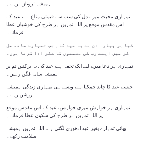
ہمیشہ تروتازہ رہے۔
تمہاری محبت میرے دل کی سب سے قیمتی متاع ہے، عید کے
اس مقدس موقع پر اللہ تمہیں ہر طرح کی خوشیاں عطا
فرمائے۔
کیا ہی پیارا دن ہے یہ عید کا، جب تمہارے ساتھ مل
کر میں اپنے رب کی نعمتوں کا شکر ادا کرتا ہوں۔
تمہاری ہر دعا میرے لیے ایک تحفہ ہے، عید کی یہ برکتیں تم پر
ہمیشہ سایہ فگن رہیں۔
جیسے عید کا چاند چمکتا ہے، ویسے ہی تمہاری زندگی ہمیشہ
روشن رہے۔
تمہاری ہر خواہش میری خواہش، عید کے اس مقدس موقع
پر اللہ تمہیں ہر طرح کی سکون عطا فرمائے۔
بھائی تمہارے بغیر عید ادھوری لگتی ہے، اللہ تمہیں ہمیشہ
سلامت رکھے۔