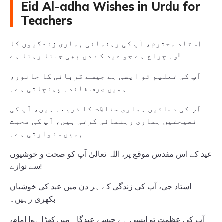
Eid Al-adha Wishes in Urdu for
Teachers
استاد محترم، آپ کی رہنمائی ہماری زندگیوں کا
وہ چراغ ہے جو عید کے دن بھی جلتا رہتا ہے!
آپ کی تعلیم تو ایسی ہے جیسے قربانی کا جانور،
ہمیں صرف فائدہ پہنچاتی ہے۔
آپ کی دعائیں ہماری حفاظت کا ذریعہ ہیں، آپ کی
نصیحتیں ہماری رہنمائی کرتی ہیں، آپ کی محبت
ہمیں سنوارتی ہے۔
عید کے اس مقدس موقع پر، اللہ تعالیٰ آپ کو صحت و خوشیوں
سے نوازے!
استاد جی، آپ کی زندگی کے ہر دن میں عید کی خوشیاں
بکھری رہیں۔
آپ کی عظمت تو ایسی ہے جیسے عیدگاہ میں کھڑا ہوا امام،