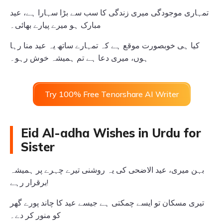
تمہاری موجودگی میری زندگی کا سب سے بڑا سہارا ہے، عید
مبارک ہو میرے پیارے بھائی۔
کیا ہی خوبصورت موقع ہے کہ تمہارے ساتھ یہ عید منا رہا
ہوں، میری دعا ہے تم ہمیشہ خوش رہو۔
Try 100% Free Tenorshare AI Writer
Eid Al-adha Wishes in Urdu for
Sister
بہن میری، عید الاضحی کی یہ روشنی تیرے چہرے پر ہمیشہ
برقرار رہے!
تیری مسکان تو ایسے چمکتی ہے جیسے عید کا چاند پورے گھر
کو منور کر دے۔