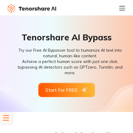
Tenorshare AI Bypass
Try our Free AI Bypasser tool to humanize AI text into
natural, human-like content.
Achieve a perfect human score with just one click,
bypassing AI detectors such as GPTzero, Turnitin, and
more.
Start For FREE