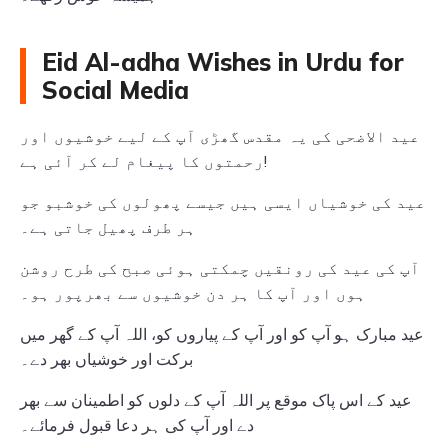
Eid Al-adha Wishes in Urdu for
Social Media
عید الاضحی کی یہ مقدس گھڑی آپ کے لیے خوشیوں اور
رحمتوں کا پیغام لے کر آئی ہے!
عید کی خوشیاں ایسی ہیں جیسے پھولوں کی خوشبو جو
ہر طرف پھیل جاتی ہے۔
آپ کی عید کی رونقیں چمکتی ہوئی صبح کی طرح روشن
ہوں اور آپ کا ہر دن خوشیوں سے بھرپور ہو۔
عید مبارک ہو آپ کو اور آپ کے پیاروں کو، اللہ آپ کے گھر میں
برکت اور خوشیاں بھر دے۔
عید کے اس پاک موقع پر اللہ آپ کے دلوں کو اطمینان سے بھر
دے اور آپ کی ہر دعا قبول فرمائے۔