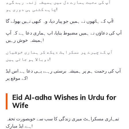
آپ کی محبت ہمارے دل میں ہمیشہ زندہ رہے گی،
چاہے کتنی ہی دوری ہو!
آپ کے ہاتھوں نے ہمیں جو پیار دیا، وہ کبھی نہیں بھولے گا!
آپ کی دعاؤں نے ہمیں مضبوط بنایا، اب ہماری دعا ہے کہ آپ
ہمیشہ خوش رہیں!
آپ کے چہرے پر مسکراہٹ دیکھ کر ہماری خوشیاں
دوبالا ہو جاتی ہیں!
آپ کی رحمت ہم پر ہمیشہ برستی رہے، یہی دعا ہے اس ایڈ
کے موقع پر!
Eid Al-adha Wishes in Urdu for
Wife
تمہاری مسکراہٹ میری زندگی کا سب سے خوبصورت تحفہ
ہے، ایڈ مبارک!