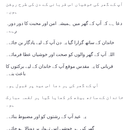
آپ کے گھر کی خوشیاں اس قربانی کے دن کی طرح روشن
ہوں۔
دعا ہے کہ آپ کے گھر میں ہمیشہ امن اور محبت کا دور دورہ
رہے۔
خاندان کے ساتھ گزارا گیا یہ دن آپ کے لیے یادگار بن جائے۔
اللہ آپ کے گھر والوں کو صحت اور خوشیاں عطا فرمائے۔
قربانی کا یہ مقدس موقع آپ کے خاندان کے لیے برکتوں کا
باعث بنے۔
آپ کے گھر کی ہر دعا اس عید پر قبول ہو۔
خاندان کے ساتھ بیٹھ کر کھایا گیا ہر لقمہ مبارک
ہو۔
یہ عید آپ کے رشتوں کو اور مضبوط بنائے۔
گھر کی ہر خوشی اس تہوار پر دوبالا ہو جائے۔