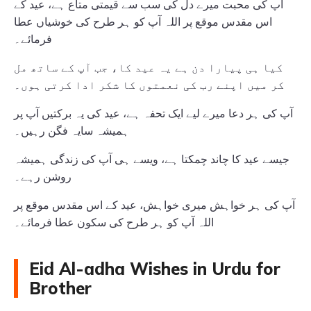
آپ کی محبت میرے دل کی سب سے قیمتی متاع ہے، عید کے
اس مقدس موقع پر اللہ آپ کو ہر طرح کی خوشیاں عطا
فرمائے۔
کیا ہی پیارا دن ہے یہ عید کا، جب آپ کے ساتھ مل
کر میں اپنے رب کی نعمتوں کا شکر ادا کرتی ہوں۔
آپ کی ہر دعا میرے لیے ایک تحفہ ہے، عید کی یہ برکتیں آپ پر
ہمیشہ سایہ فگن رہیں۔
جیسے عید کا چاند چمکتا ہے، ویسے ہی آپ کی زندگی ہمیشہ
روشن رہے۔
آپ کی ہر خواہش میری خواہش، عید کے اس مقدس موقع پر
اللہ آپ کو ہر طرح کی سکون عطا فرمائے۔
Eid Al-adha Wishes in Urdu for
Brother