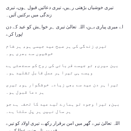
تیری خوشیاں بڑھتی رہیں، تیری دعائیں قبول ہوں، تیری
زندگی میں برکتیں آئیں۔
اے میری پیاری بہن، اللہ تعالیٰ تیری ہر خواہش کو عید کے دن
پورا کرے!
تیری زندگی کی ہر صبح عید جیسی ہو، ہر شام
خوشیوں سے بھری ہو۔
بہن میری، تو جیسے قربانی کی روح کو سمجھتی ہے
ویسے ہی تیرا ہر عمل قابل تقلید ہو۔
تیرا ہر دن عید سے بھی زیادہ خوشگوار ہو، تیری
ہر دعا قبول ہو۔
بہن، تیرا وجود تو ہمارے لیے عید کا تحفہ ہے جو
ہر سال نہیں ہر پل ملتا ہے۔
اللہ تعالیٰ تیرے گھر میں امن برقرار رکھے، تیری اولاد کو تیرے
قدموں تلے جنت عطا کرے۔