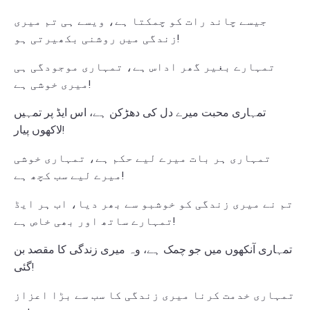
جیسے چاند رات کو چمکتا ہے، ویسے ہی تم میری
زندگی میں روشنی بکھیرتی ہو!
تمہارے بغیر گھر اداس ہے، تمہاری موجودگی ہی
میری خوشی ہے!
تمہاری محبت میرے دل کی دھڑکن ہے، اس ایڈ پر تمہیں
لاکھوں پیار!
تمہاری ہر بات میرے لیے حکم ہے، تمہاری خوشی
میرے لیے سب کچھ ہے!
تم نے میری زندگی کو خوشبو سے بھر دیا، اب ہر ایڈ
تمہارے ساتھ اور بھی خاص ہے!
تمہاری آنکھوں میں جو چمک ہے، وہ میری زندگی کا مقصد بن
گئی!
تمہاری خدمت کرنا میری زندگی کا سب سے بڑا اعزاز