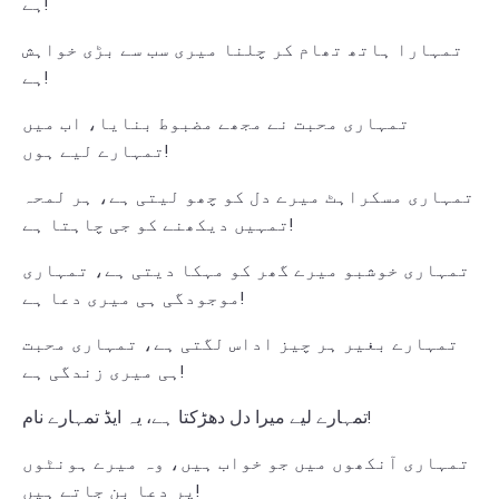
ہے!
تمہارا ہاتھ تھام کر چلنا میری سب سے بڑی خواہش
ہے!
تمہاری محبت نے مجھے مضبوط بنایا، اب میں
تمہارے لیے ہوں!
تمہاری مسکراہٹ میرے دل کو چھو لیتی ہے، ہر لمحہ
تمہیں دیکھنے کو جی چاہتا ہے!
تمہاری خوشبو میرے گھر کو مہکا دیتی ہے، تمہاری
موجودگی ہی میری دعا ہے!
تمہارے بغیر ہر چیز اداس لگتی ہے، تمہاری محبت
ہی میری زندگی ہے!
تمہارے لیے میرا دل دھڑکتا ہے، یہ ایڈ تمہارے نام!
تمہاری آنکھوں میں جو خواب ہیں، وہ میرے ہونٹوں
پر دعا بن جاتے ہیں!