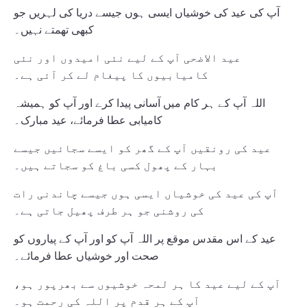
آپ کی عید کی خوشیاں ایسی ہوں جیسے دریا کی لہریں جو
کبھی تھمتے نہیں۔
عید الاضحی آپ کے لیے نئی امیدوں اور نئی
کامیابیوں کا پیغام لے کر آئی ہے۔
اللہ آپ کے ہر کام میں آسانی پیدا کرے اور آپ کو ہمیشہ
کامیابی عطا فرمائے، عید مبارک۔
عید کی رونقیں آپ کے گھر کو ایسے سجائیں جیسے
بہار کے پھول کسی باغ کو سجاتے ہیں۔
آپ کی عید کی خوشیاں ایسی ہوں جیسے چاندنی رات
کی روشنی جو ہر طرف پھیل جاتی ہے۔
عید کے اس مقدس موقع پر اللہ آپ کو اور آپ کے پیاروں کو
صحت اور خوشیاں عطا فرمائے۔
آپ کے لیے عید کا ہر لمحہ خوشیوں سے بھرپور ہو،
آپ کے ہر قدم پر اللہ کی رحمت ہو۔