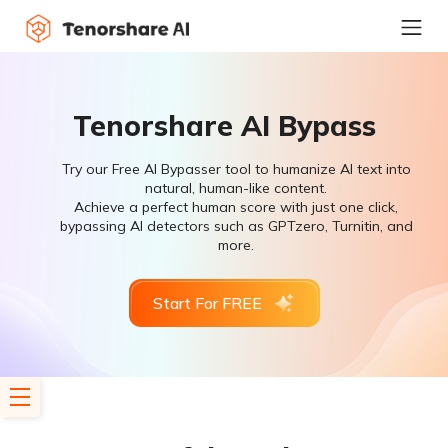
Tenorshare AI Bypass
Try our Free AI Bypasser tool to humanize AI text into
natural, human-like content.
Achieve a perfect human score with just one click,
bypassing AI detectors such as GPTzero, Turnitin, and
more.
Start For FREE