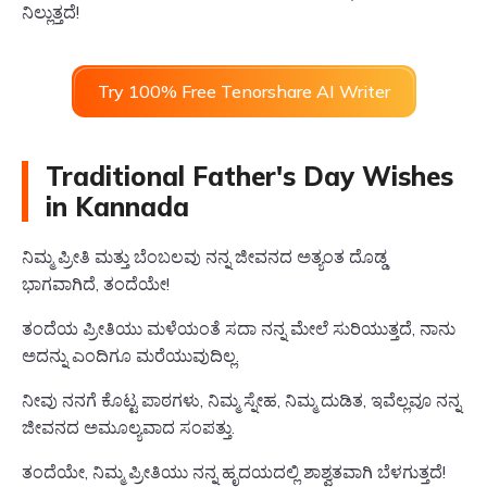
ನಿಲ್ಲುತ್ತದೆ!
Try 100% Free Tenorshare AI Writer
Traditional Father's Day Wishes
in Kannada
ನಿಮ್ಮ ಪ್ರೀತಿ ಮತ್ತು ಬೆಂಬಲವು ನನ್ನ ಜೀವನದ ಅತ್ಯಂತ ದೊಡ್ಡ
ಭಾಗವಾಗಿದೆ, ತಂದೆಯೇ!
ತಂದೆಯ ಪ್ರೀತಿಯು ಮಳೆಯಂತೆ ಸದಾ ನನ್ನ ಮೇಲೆ ಸುರಿಯುತ್ತದೆ, ನಾನು
ಅದನ್ನು ಎಂದಿಗೂ ಮರೆಯುವುದಿಲ್ಲ.
ನೀವು ನನಗೆ ಕೊಟ್ಟ ಪಾಠಗಳು, ನಿಮ್ಮ ಸ್ನೇಹ, ನಿಮ್ಮ ದುಡಿತ, ಇವೆಲ್ಲವೂ ನನ್ನ
ಜೀವನದ ಅಮೂಲ್ಯವಾದ ಸಂಪತ್ತು.
ತಂದೆಯೇ, ನಿಮ್ಮ ಪ್ರೀತಿಯು ನನ್ನ ಹೃದಯದಲ್ಲಿ ಶಾಶ್ವತವಾಗಿ ಬೆಳಗುತ್ತದೆ!