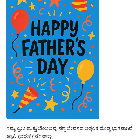
ನಿಮ್ಮ ಪ್ರೀತಿ ಮತ್ತು ಬೆಂಬಲವು ನನ್ನ ಜೀವನದ ಅತ್ಯಂತ ದೊಡ್ಡ ಭಾಗವಾಗಿದೆ
ಹ್ಯಾಪಿ ಫಾದರ್ಸ್ ಡೇ ಅಪ್ಪಾ