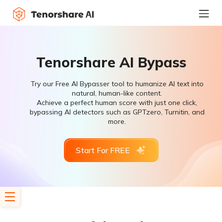
Tenorshare AI Bypass
Try our Free AI Bypasser tool to humanize AI text into
natural, human-like content.
Achieve a perfect human score with just one click,
bypassing AI detectors such as GPTzero, Turnitin, and
more.
Start For FREE