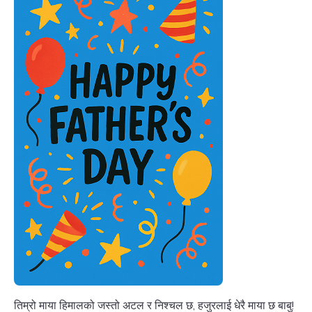
तिम्रो माया हिमालको जस्तो अटल र निश्चल छ, हजुरलाई धेरै माया छ बाबु!