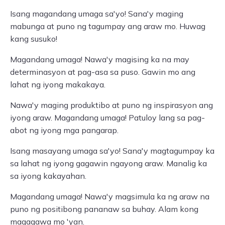
Isang magandang umaga sa'yo! Sana'y maging
mabunga at puno ng tagumpay ang araw mo. Huwag
kang susuko!
Magandang umaga! Nawa'y magising ka na may
determinasyon at pag-asa sa puso. Gawin mo ang
lahat ng iyong makakaya.
Nawa'y maging produktibo at puno ng inspirasyon ang
iyong araw. Magandang umaga! Patuloy lang sa pag-
abot ng iyong mga pangarap.
Isang masayang umaga sa'yo! Sana'y magtagumpay ka
sa lahat ng iyong gagawin ngayong araw. Manalig ka
sa iyong kakayahan.
Magandang umaga! Nawa'y magsimula ka ng araw na
puno ng positibong pananaw sa buhay. Alam kong
magagawa mo 'yan.