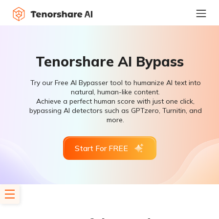
Tenorshare AI Bypass
Try our Free AI Bypasser tool to humanize AI text into
natural, human-like content.
Achieve a perfect human score with just one click,
bypassing AI detectors such as GPTzero, Turnitin, and
more.
Start For FREE