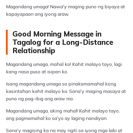
Magandang umaga! Nawa'y maging puno ng biyaya at
kapayapaan ang iyong araw.
Good Morning Message in
Tagalog for a Long-Distance
Relationship
Magandang umaga, mahal ko! Kahit malayo tayo, lagi
kang nasa puso at isipan ko.
Isang magandang umaga sa pinakamamahal kong
kasintahan kahit malayo ka. Sana'y maging masaya at
puno ng pag-ibig ang araw mo.
Magandang umaga, aking mahal! Kahit malayo tayo,
ang pagmamahal ko sa'yo ay laging nandiyan.
Sana'y magising ka na may ngiti sa iyong mga labi at