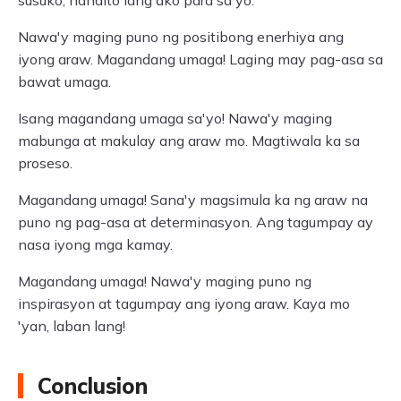
susuko, nandito lang ako para sa'yo.
Nawa'y maging puno ng positibong enerhiya ang
iyong araw. Magandang umaga! Laging may pag-asa sa
bawat umaga.
Isang magandang umaga sa'yo! Nawa'y maging
mabunga at makulay ang araw mo. Magtiwala ka sa
proseso.
Magandang umaga! Sana'y magsimula ka ng araw na
puno ng pag-asa at determinasyon. Ang tagumpay ay
nasa iyong mga kamay.
Magandang umaga! Nawa'y maging puno ng
inspirasyon at tagumpay ang iyong araw. Kaya mo
'yan, laban lang!
Conclusion