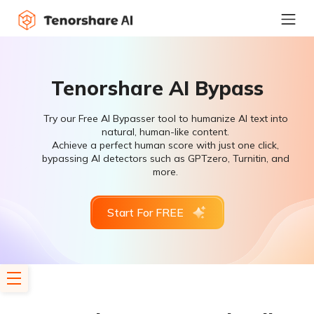
Tenorshare AI Bypass
Try our Free AI Bypasser tool to humanize AI text into
natural, human-like content.
Achieve a perfect human score with just one click,
bypassing AI detectors such as GPTzero, Turnitin, and
more.
Start For FREE