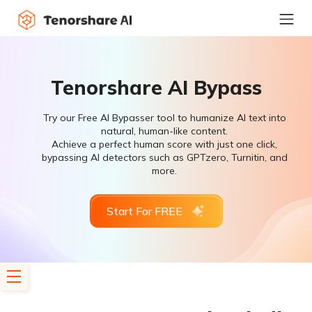
Tenorshare AI Bypass
Try our Free AI Bypasser tool to humanize AI text into
natural, human-like content.
Achieve a perfect human score with just one click,
bypassing AI detectors such as GPTzero, Turnitin, and
more.
Start For FREE