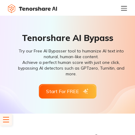
Tenorshare AI Bypass
Try our Free AI Bypasser tool to humanize AI text into
natural, human-like content.
Achieve a perfect human score with just one click,
bypassing AI detectors such as GPTzero, Turnitin, and
more.
Start For FREE