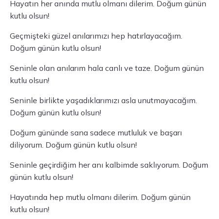
Hayatın her anında mutlu olmanı dilerim. Doğum günün
kutlu olsun!
Geçmişteki güzel anılarımızı hep hatırlayacağım.
Doğum günün kutlu olsun!
Seninle olan anılarım hala canlı ve taze. Doğum günün
kutlu olsun!
Seninle birlikte yaşadıklarımızı asla unutmayacağım.
Doğum günün kutlu olsun!
Doğum gününde sana sadece mutluluk ve başarı
diliyorum. Doğum günün kutlu olsun!
Seninle geçirdiğim her anı kalbimde saklıyorum. Doğum
günün kutlu olsun!
Hayatında hep mutlu olmanı dilerim. Doğum günün
kutlu olsun!