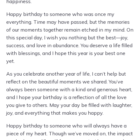
happiness.
Happy birthday to someone who was once my
everything. Time may have passed, but the memories
of our moments together remain etched in my mind. On
this special day, I wish you nothing but the best—joy,
success, and love in abundance. You deserve a life filled
with blessings, and I hope this year is your best one
yet.
As you celebrate another year of life, I can’t help but
reflect on the beautiful moments we shared. You’ve
always been someone with a kind and generous heart,
and I hope your birthday is a reflection of all the love
you give to others. May your day be filled with laughter,
joy, and everything that makes you happy.
Happy birthday to someone who will always have a
piece of my heart. Though we’ve moved on, the impact