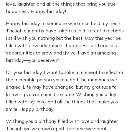
love, laughter, and all the things that bring you true
happiness. Happy birthday!
Happy birthday to someone who once held my heart.
Though our paths have taken us in different directions,
I still wish you nothing but the best. May this year be
filled with new adventures, happiness, and endless
opportunities to grow and thrive. Have an amazing
birthday—you deserve it.
On your birthday, I want to take a moment to reflect on
the incredible person you are and the memories we
shared. Life may have changed, but my gratitude for
knowing you remains the same. Wishing you a day
filled with joy, love, and all the things that make you
smile. Happy birthday!
Wishing you a birthday filled with love and laughter.
Though we’ve grown apart, the time we spent