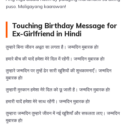
puso. Maligayang kaarawan!
Touching Birthday Message for
Ex-Girlfriend in Hindi
तुम्हारे बिना जीवन अधूरा सा लगता है। जन्मदिन मुबारक हो!
हमारे बीच की यादें हमेशा मेरे दिल में रहेंगी। जन्मदिन मुबारक हो!
तुम्हारे जन्मदिन पर तुम्हें ढेर सारी खुशियों की शुभकामनाएँ। जन्मदिन
मुबारक हो!
तुम्हारी मुस्कान हमेशा मेरे दिल को छू जाती है। जन्मदिन मुबारक हो!
हमारी यादें हमेशा मेरे साथ रहेंगी। जन्मदिन मुबारक हो!
तुम्हारा जन्मदिन तुम्हारे जीवन में नई खुशियाँ और सफलता लाए। जन्मदिन
मुबारक हो!