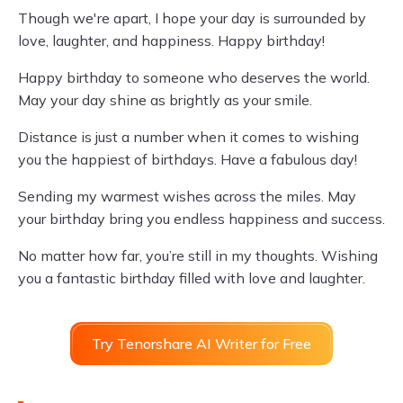
Though we're apart, I hope your day is surrounded by
love, laughter, and happiness. Happy birthday!
Happy birthday to someone who deserves the world.
May your day shine as brightly as your smile.
Distance is just a number when it comes to wishing
you the happiest of birthdays. Have a fabulous day!
Sending my warmest wishes across the miles. May
your birthday bring you endless happiness and success.
No matter how far, you’re still in my thoughts. Wishing
you a fantastic birthday filled with love and laughter.
Try Tenorshare AI Writer for Free