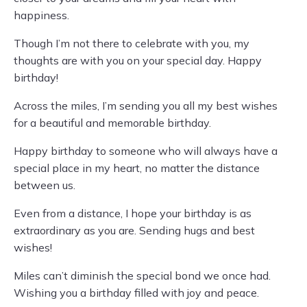
happiness.
Though I’m not there to celebrate with you, my
thoughts are with you on your special day. Happy
birthday!
Across the miles, I’m sending you all my best wishes
for a beautiful and memorable birthday.
Happy birthday to someone who will always have a
special place in my heart, no matter the distance
between us.
Even from a distance, I hope your birthday is as
extraordinary as you are. Sending hugs and best
wishes!
Miles can’t diminish the special bond we once had.
Wishing you a birthday filled with joy and peace.