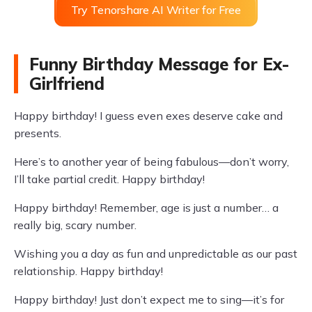
Try Tenorshare AI Writer for Free
Funny Birthday Message for Ex-
Girlfriend
Happy birthday! I guess even exes deserve cake and
presents.
Here’s to another year of being fabulous—don’t worry,
I’ll take partial credit. Happy birthday!
Happy birthday! Remember, age is just a number… a
really big, scary number.
Wishing you a day as fun and unpredictable as our past
relationship. Happy birthday!
Happy birthday! Just don’t expect me to sing—it’s for