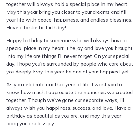
together will always hold a special place in my heart.
May this year bring you closer to your dreams and fill
your life with peace, happiness, and endless blessings.
Have a fantastic birthday!
Happy birthday to someone who will always have a
special place in my heart. The joy and love you brought
into my life are things I’ll never forget. On your special
day, I hope you’re surrounded by people who care about
you deeply. May this year be one of your happiest yet.
As you celebrate another year of life, I want you to
know how much I appreciate the memories we created
together. Though we’ve gone our separate ways, I’ll
always wish you happiness, success, and love. Have a
birthday as beautiful as you are, and may this year
bring you endless joy.