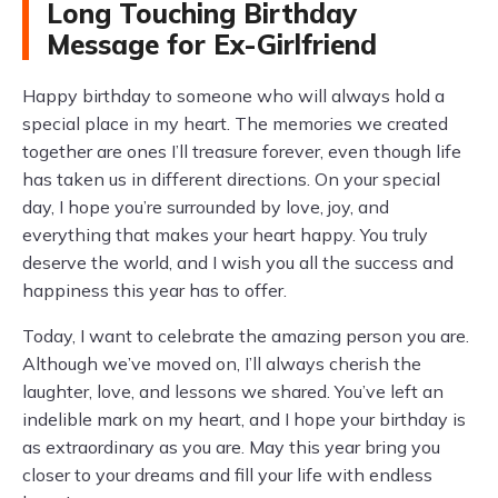
Long Touching Birthday
Message for Ex-Girlfriend
Happy birthday to someone who will always hold a
special place in my heart. The memories we created
together are ones I’ll treasure forever, even though life
has taken us in different directions. On your special
day, I hope you’re surrounded by love, joy, and
everything that makes your heart happy. You truly
deserve the world, and I wish you all the success and
happiness this year has to offer.
Today, I want to celebrate the amazing person you are.
Although we’ve moved on, I’ll always cherish the
laughter, love, and lessons we shared. You’ve left an
indelible mark on my heart, and I hope your birthday is
as extraordinary as you are. May this year bring you
closer to your dreams and fill your life with endless