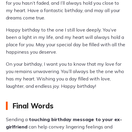
for you hasn’t faded, and I’ll always hold you close to
my heart. Have a fantastic birthday, and may all your
dreams come true.
Happy birthday to the one I still love deeply. You’ve
been a light in my life, and my heart will always hold a
place for you. May your special day be filled with all the
happiness you deserve.
On your birthday, I want you to know that my love for
you remains unwavering. You’ll always be the one who
has my heart. Wishing you a day filled with love,
laughter, and endless joy. Happy birthday!
Final Words
Sending a
touching birthday message to your ex-
girlfriend
can help convey lingering feelings and