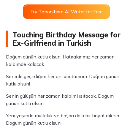
Try Tenorshare AI Writer for Free
Touching Birthday Message for
Ex-Girlfriend in Turkish
Doğum günün kutlu olsun. Hatıralarımız her zaman
kalbimde kalacak.
Seninle geçirdiğim her anı unutamam. Doğum günün
kutlu olsun!
Senin gülüşün her zaman kalbimi ısıtacak. Doğum
günün kutlu olsun!
Yeni yaşında mutluluk ve başarı dolu bir hayat dilerim.
Doğum günün kutlu olsun!