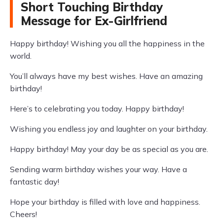
Short Touching Birthday
Message for Ex-Girlfriend
Happy birthday! Wishing you all the happiness in the
world.
You’ll always have my best wishes. Have an amazing
birthday!
Here’s to celebrating you today. Happy birthday!
Wishing you endless joy and laughter on your birthday.
Happy birthday! May your day be as special as you are.
Sending warm birthday wishes your way. Have a
fantastic day!
Hope your birthday is filled with love and happiness.
Cheers!