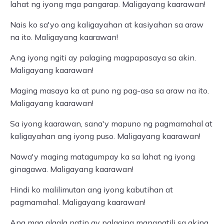
lahat ng iyong mga pangarap. Maligayang kaarawan!
Nais ko sa'yo ang kaligayahan at kasiyahan sa araw
na ito. Maligayang kaarawan!
Ang iyong ngiti ay palaging magpapasaya sa akin.
Maligayang kaarawan!
Maging masaya ka at puno ng pag-asa sa araw na ito.
Maligayang kaarawan!
Sa iyong kaarawan, sana'y mapuno ng pagmamahal at
kaligayahan ang iyong puso. Maligayang kaarawan!
Nawa'y maging matagumpay ka sa lahat ng iyong
ginagawa. Maligayang kaarawan!
Hindi ko malilimutan ang iyong kabutihan at
pagmamahal. Maligayang kaarawan!
Ang mga alaala natin ay palaging mananatili sa aking