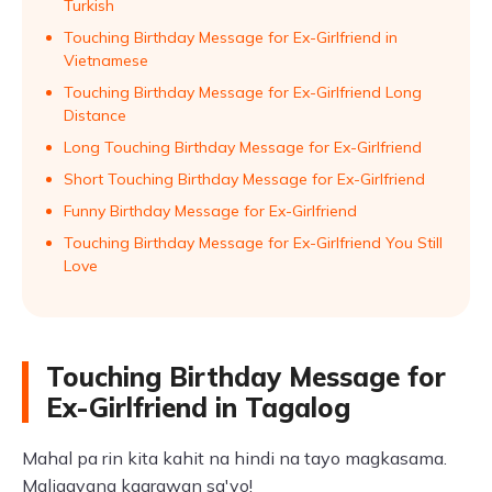
Turkish
Touching Birthday Message for Ex-Girlfriend in
Vietnamese
Touching Birthday Message for Ex-Girlfriend Long
Distance
Long Touching Birthday Message for Ex-Girlfriend
Short Touching Birthday Message for Ex-Girlfriend
Funny Birthday Message for Ex-Girlfriend
Touching Birthday Message for Ex-Girlfriend You Still
Love
Touching Birthday Message for
Ex-Girlfriend in Tagalog
Mahal pa rin kita kahit na hindi na tayo magkasama.
Maligayang kaarawan sa'yo!