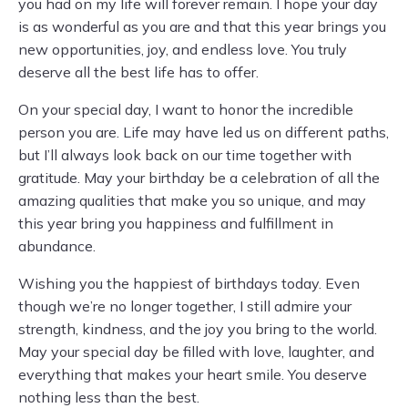
you had on my life will forever remain. I hope your day
is as wonderful as you are and that this year brings you
new opportunities, joy, and endless love. You truly
deserve all the best life has to offer.
On your special day, I want to honor the incredible
person you are. Life may have led us on different paths,
but I’ll always look back on our time together with
gratitude. May your birthday be a celebration of all the
amazing qualities that make you so unique, and may
this year bring you happiness and fulfillment in
abundance.
Wishing you the happiest of birthdays today. Even
though we’re no longer together, I still admire your
strength, kindness, and the joy you bring to the world.
May your special day be filled with love, laughter, and
everything that makes your heart smile. You deserve
nothing less than the best.