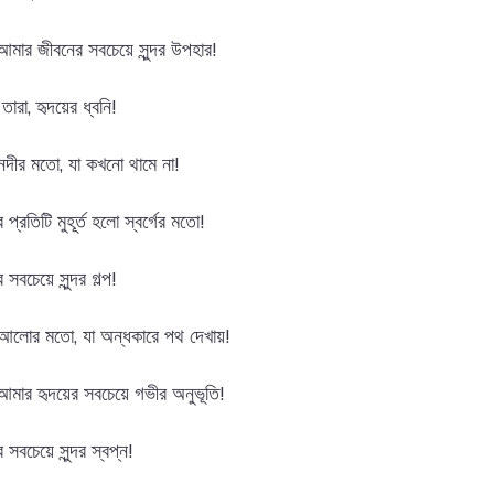
মার জীবনের সবচেয়ে সুন্দর উপহার!
ারা, হৃদয়ের ধ্বনি!
নদীর মতো, যা কখনো থামে না!
্রতিটি মুহূর্ত হলো স্বর্গের মতো!
বচেয়ে সুন্দর গল্প!
আলোর মতো, যা অন্ধকারে পথ দেখায়!
মার হৃদয়ের সবচেয়ে গভীর অনুভূতি!
সবচেয়ে সুন্দর স্বপ্ন!