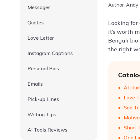
Author: Andy
Messages
Quotes
Looking for
it’s worth 
Love Letter
Bengali bio 
the right w
Instagram Captions
Personal Bios
Catalo
Emails
Attitu
Love T
Pick-up Lines
Sad Te
Writing Tips
Motiva
Short 
AI Tools Reviews
One Li