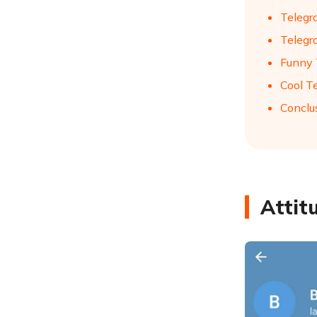
Telegra
Telegr
Funny 
Cool T
Conclu
Attit