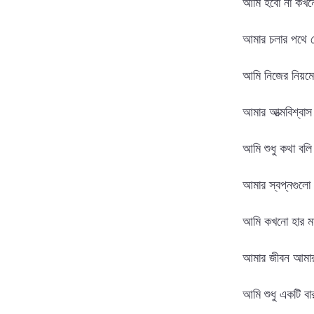
আমি হবো না কখনো
আমার চলার পথে ক
আমি নিজের নিয়মে 
আমার আত্মবিশ্বা
আমি শুধু কথা বলি
আমার স্বপ্নগুলো 
আমি কখনো হার মান
আমার জীবন আমার নি
আমি শুধু একটি বা