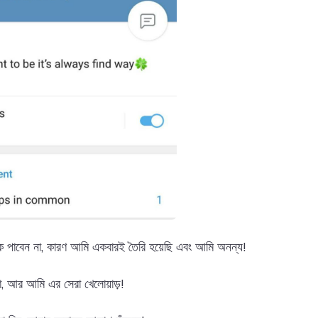
পাবেন না, কারণ আমি একবারই তৈরি হয়েছি এবং আমি অনন্য!
া, আর আমি এর সেরা খেলোয়াড়!