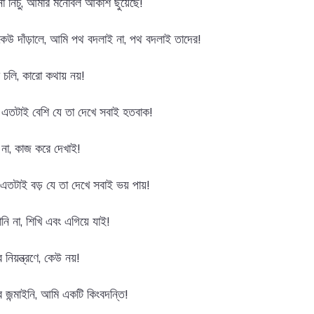
 নিচু, আমার মনোবল আকাশ ছুঁয়েছে!
েউ দাঁড়ালে, আমি পথ বদলাই না, পথ বদলাই তাদের!
চলি, কারো কথায় নয়!
স এতটাই বেশি যে তা দেখে সবাই হতবাক!
 না, কাজ করে দেখাই!
এতটাই বড় যে তা দেখে সবাই ভয় পায়!
ি না, শিখি এবং এগিয়ে যাই!
য়ন্ত্রণে, কেউ নয়!
র জন্মাইনি, আমি একটি কিংবদন্তি!