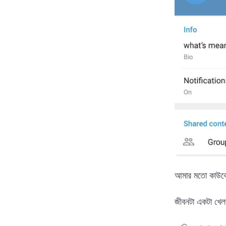
আমার মতো কাউকে 
জীবনটা একটা খেল