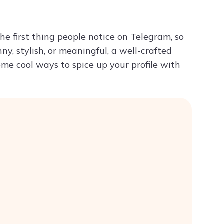
Try ChatPDF For Free
the first thing people notice on Telegram, so
y, stylish, or meaningful, a well-crafted
some cool ways to spice up your profile with