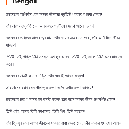
Bengali
মহাদেবের আশীর্বাদ যেন আমার জীবনের প্রতিটি পদক্ষেপে ছায়া ফেলে!
তাঁর নামের জ্যোতি যেন অন্ধকারে প্রদীপের মতো আলো ছড়ায়!
মহাদেবের ভক্তির সাগরে ডুব দাও, তাঁর নামের মন্ত্রে মন ভরো, তাঁর আশীর্বাদে জীবন
সাজাও!
তিনিই সেই শক্তি যিনি সমস্ত দুঃখ দূর করেন, তিনিই সেই আলো যিনি অন্ধকার দূর
করেন!
মহাদেবের নামই আমার শক্তি, তাঁর স্মরণই আমার সম্বল!
তাঁর নামের ধ্বনি যেন পাহাড়ের মতো অটল, নদীর মতো অবিরাম!
মহাদেবের চরণে আমার মন বসতি করুক, তাঁর নামে আমার জীবন উৎসর্গিত হোক!
তিনি নেই, আবার তিনি সবখানেই, তিনি শিব, তিনি মহাদেব!
তাঁর ত্রিশূল যেন আমার জীবনের সমস্ত বাধা ভেঙে দেয়, তাঁর ডমরুর শব্দ যেন আমার