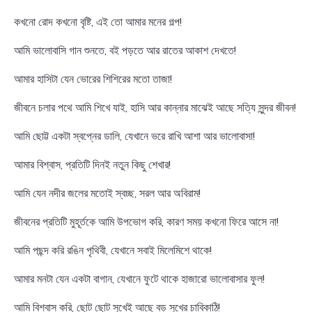
কখনো রোদ কখনো বৃষ্টি, এই তো আমার মনের গল্প!
আমি ভালোবাসি গান শুনতে, বই পড়তে আর রাতের আকাশ দেখতে!
আমার হাসিটা যেন ভোরের শিশিরের মতো তাজা!
জীবনে চলার পথে আমি শিখে যাই, হাসি আর কান্নার মাঝেই আছে সত্যি সুন্দর জীবন!
আমি ছোট্ট একটা স্বপ্নের ডালি, যেখানে ভরে রাখি আশা আর ভালোবাসা!
আমার বিশ্বাস, প্রতিটি দিনই নতুন কিছু শেখার!
আমি যেন নদীর জলের মতোই স্বচ্ছ, সরল আর অবিরাম!
জীবনের প্রতিটি মুহূর্তকে আমি উপভোগ করি, কারণ সময় কখনো ফিরে আসে না!
আমি পছন্দ করি রঙিন পৃথিবী, যেখানে সবাই মিলেমিশে থাকে!
আমার মনটা যেন একটা বাগান, যেখানে ফুটে থাকে হাজারো ভালোবাসার ফুল!
আমি বিশ্বাস করি, ছোট ছোট সুখেই আছে বড় সুখের চাবিকাঠি!