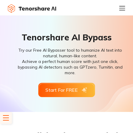
Tenorshare AI Bypass
Try our Free AI Bypasser tool to humanize AI text into
natural, human-like content.
Achieve a perfect human score with just one click,
bypassing AI detectors such as GPTzero, Turnitin, and
more.
Start For FREE